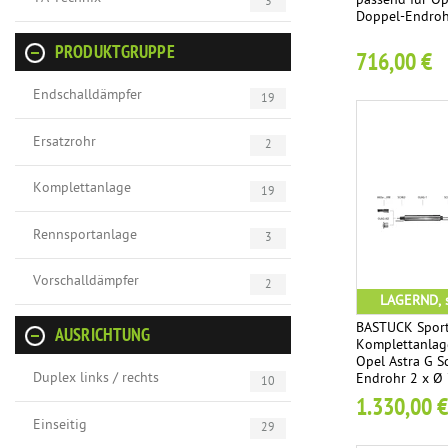
passend für Op
3
Doppel-Endroh
PRODUKTGRUPPE
716,00 €
Endschalldämpfer
19
Ersatzrohr
2
Komplettanlage
19
Rennsportanlage
3
Vorschalldämpfer
2
LAGERND, s
BASTUCK Sport
AUSRICHTUNG
Komplettanlag
Opel Astra G S
Duplex links / rechts
Endrohr 2 x Ø
10
1.330,00 €
Einseitig
29