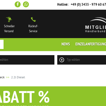
Hotline:
+49 (0) 3435 - 979 60 6
Schneller
Rückruf-
Versand
Service
NEWS
EINZELANFERTIGUN
 wählen
Typ wählen
heck
2.2l Diesel
ABATT %