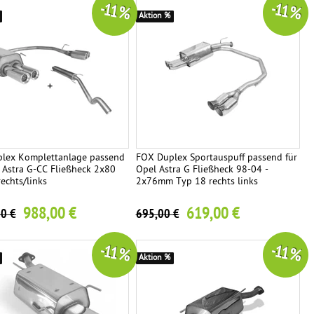
-11 %
-11 %
Aktion %
lex Komplettanlage passend
FOX Duplex Sportauspuff passend für
 Astra G-CC Fließheck 2x80
Opel Astra G Fließheck 98-04 -
echts/links
2x76mm Typ 18 rechts links
988,00 €
619,00 €
00 €
695,00 €
-11 %
-11 %
Aktion %