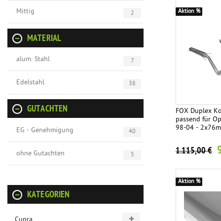
Mittig
Aktion %
2
MATERIAL
alum. Stahl
7
Edelstahl
38
GUTACHTEN
FOX Duplex Ko
passend für Op
98-04 - 2x76m
EG - Genehmigung
40
1.115,00 €
ohne Gutachten
5
Aktion %
KATEGORIEN
Cupra