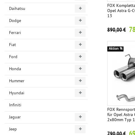
FOX Kompletta
Daihatsu
Opel Astra G-C
13
Dodge
78
890,00 €
Ferrari
Fiat
Aktion %
Ford
Honda
Hummer
Hyundai
Infiniti
FOX Rennsport
für Opel Astra
Jaguar
2x80mm Typ 
Jeep
69
790,00 €