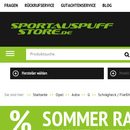
FRAGEN
RÜCKRUFSERVICE
GUTACHTENSERVICE
BLOG
FILTER
Hersteller wählen
Modell
Sie sind hier:
>>
Startseite
Opel
Astra
G
Schrägheck / Fließ
%
SOMMER R