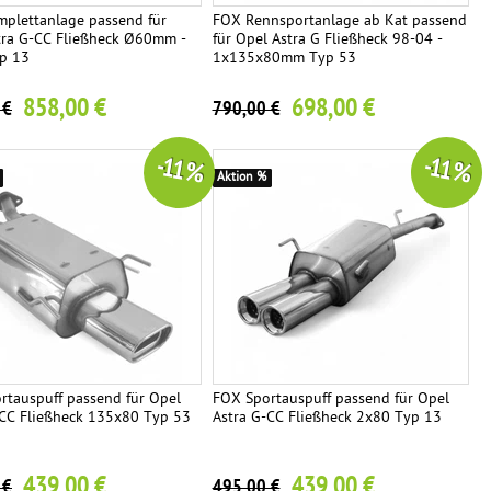
plettanlage passend für
FOX Rennsportanlage ab Kat passend
tra G-CC Fließheck Ø60mm -
für Opel Astra G Fließheck 98-04 -
p 13
1x135x80mm Typ 53
858,00 €
698,00 €
 €
790,00 €
-11 %
-11 %
Aktion %
rtauspuff passend für Opel
FOX Sportauspuff passend für Opel
-CC Fließheck 135x80 Typ 53
Astra G-CC Fließheck 2x80 Typ 13
439,00 €
439,00 €
 €
495,00 €