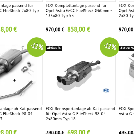
nlage passend für
FOX Komplettanlage passend für
FOX Kom
C Fließheck 2x80 Typ
Opel Astra G-CC Fließheck Ø60mm -
Opel As
135x80 Typ 53
2x80 Ty
8,00 €
858,00 €
970,00 €
970,00
-12 %
-12 %
Aktion %
Aktion %
anlage ab Kat passend
FOX Rennsportanlage ab Kat passend
FOX Spo
 G Fließheck 98-04 -
für Opel Astra G Fließheck 98-04 -
Astra G
13
2x80mm Typ 18
8,00 €
698,00 €
790,00 €
495,00