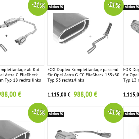
-11 %
-11 %
Aktion %
Aktion %
mplettanlage ab Kat
FOX Duplex Komplettanlage passend
FOX Dup
el Astra G Fließheck
für Opel Astra G-CC Fließheck 135x80
für Opel
m Typ 18 rechts links
Typ 53 rechts/links
Typ 13 r
988,00 €
988,00 €
1.115,00 €
1.115,
-11 %
-11 %
Aktion %
Aktion %