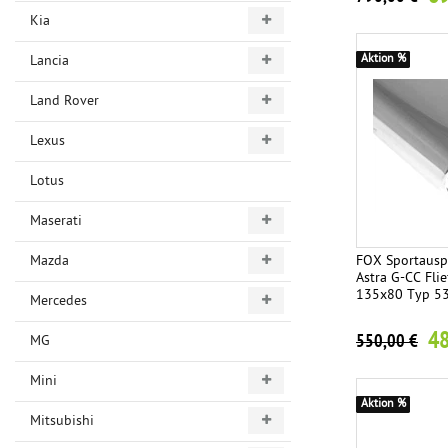
Kia
Lancia
Aktion %
Land Rover
Lexus
Lotus
Maserati
Mazda
FOX Sportauspu
Astra G-CC Fl
135x80 Typ 5
Mercedes
48
550,00 €
MG
Mini
Aktion %
Mitsubishi