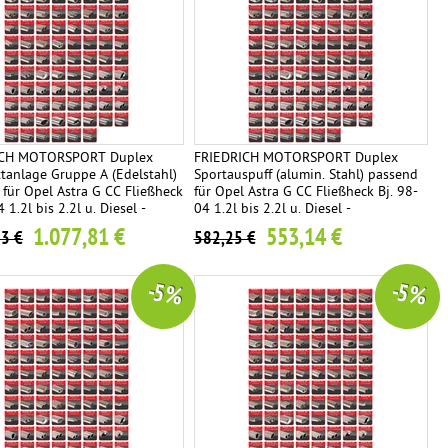
ICH MOTORSPORT Duplex
FRIEDRICH MOTORSPORT Duplex
tanlage Gruppe A (Edelstahl)
Sportauspuff (alumin. Stahl) passend
für Opel Astra G CC Fließheck
für Opel Astra G CC Fließheck Bj. 98-
 1.2l bis 2.2l u. Diesel -
04 1.2l bis 2.2l u. Diesel -
ariante frei wählbar
Endrohrvariante frei wählbar
1.077,81 €
553,14 €
53 €
582,25 €
-5 %
-5 %