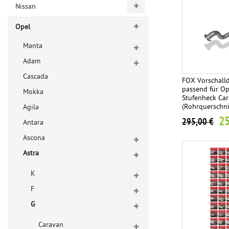
Nissan
Opel
Manta
Adam
Cascada
FOX Vorschall
passend für Op
Mokka
Stufenheck Ca
(Rohrquerschn
Agila
25
295,00 €
Antara
Ascona
Astra
K
F
G
Caravan