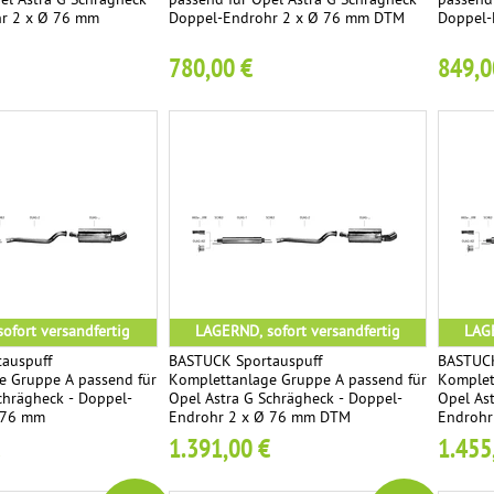
el Astra G Schrägheck -
passend für Opel Astra G Schrägheck -
passend 
r 2 x Ø 76 mm
Doppel-Endrohr 2 x Ø 76 mm DTM
Doppel-
780,00 €
849,0
ofort versandfertig
LAGERND, sofort versandfertig
LAGE
auspuff
BASTUCK Sportauspuff
BASTUCK
e Gruppe A passend für
Komplettanlage Gruppe A passend für
Komplet
chrägheck - Doppel-
Opel Astra G Schrägheck - Doppel-
Opel As
 76 mm
Endrohr 2 x Ø 76 mm DTM
Endrohr
1.391,00 €
1.455