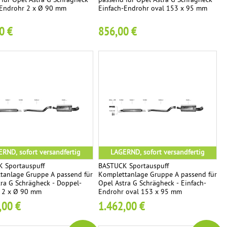
für Opel Astra G Schrägheck -
passend für Opel Astra G Schrägheck -
Endrohr 2 x Ø 90 mm
Einfach-Endrohr oval 153 x 95 mm
0 €
856,00 €
RND, sofort versandfertig
LAGERND, sofort versandfertig
 Sportauspuff
BASTUCK Sportauspuff
tanlage Gruppe A passend für
Komplettanlage Gruppe A passend für
tra G Schrägheck - Doppel-
Opel Astra G Schrägheck - Einfach-
 2 x Ø 90 mm
Endrohr oval 153 x 95 mm
,00 €
1.462,00 €