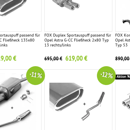
rtauspuff passend für
FOX Duplex Sportauspuff passend für
FOX Kom
CC Fließheck 135x80
Opel Astra G-CC Fließheck 2x80 Typ
Opel As
links
13 rechts/links
Typ 53
9,00 €
619,00 €
695,00 €
890,00
-11 %
-12 %
Aktion %