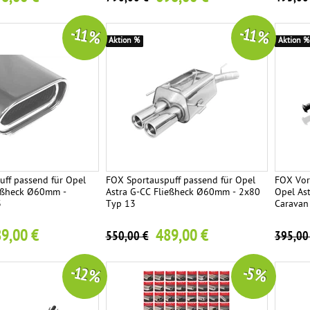
-11 %
-11 %
Aktion %
Aktion %
ff passend für Opel
FOX Sportauspuff passend für Opel
FOX Vor
ießheck Ø60mm -
Astra G-CC Fließheck Ø60mm - 2x80
Opel Ast
3
Typ 13
Caravan
9,00 €
489,00 €
550,00 €
395,00
-12 %
-5 %