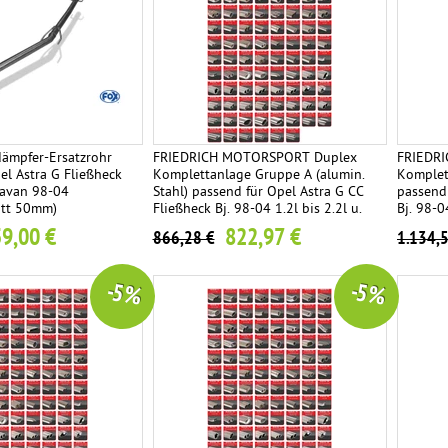
dämpfer-Ersatzrohr
FRIEDRICH MOTORSPORT Duplex
FRIEDR
el Astra G Fließheck
Komplettanlage Gruppe A (alumin.
Komplet
ravan 98-04
Stahl) passend für Opel Astra G CC
passend 
itt 50mm)
Fließheck Bj. 98-04 1.2l bis 2.2l u.
Bj. 98-04
Diesel - Endrohrvariante frei wählbar
Endrohrv
9,00 €
822,97 €
866,28 €
1.134,
-5 %
-5 %