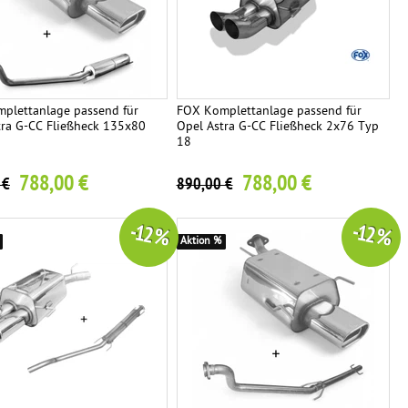
plettanlage passend für
FOX Komplettanlage passend für
tra G-CC Fließheck 135x80
Opel Astra G-CC Fließheck 2x76 Typ
18
788,00 €
788,00 €
 €
890,00 €
-12 %
-12 %
Aktion %