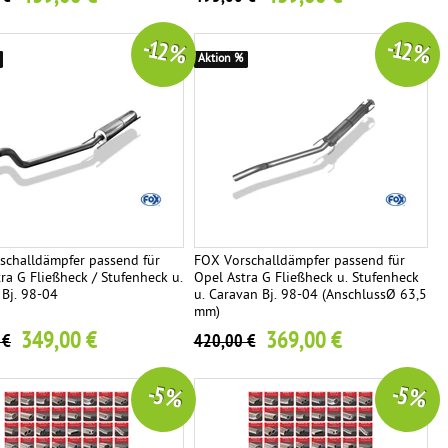
-12 %
-12 %
Aktion %
schalldämpfer passend für
FOX Vorschalldämpfer passend für
ra G Fließheck / Stufenheck u.
Opel Astra G Fließheck u. Stufenheck
 Bj. 98-04
u. Caravan Bj. 98-04 (AnschlussØ 63,5
mm)
349,00 €
369,00 €
 €
420,00 €
-5 %
-5 %