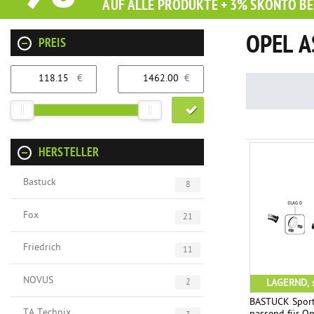
AUF ALLE PRODUKTE + 3% SKONTO BE
OPEL A
PREIS
€
€
HERSTELLER
Bastuck
8
Fox
21
Friedrich
11
NOVUS
LAGERND, s
2
BASTUCK Sport
TA Technix