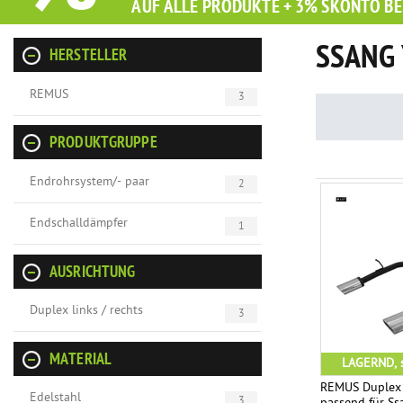
AUF ALLE PRODUKTE + 3% SKONTO BE
SSANG
HERSTELLER
REMUS
3
PRODUKTGRUPPE
Endrohrsystem/- paar
2
Endschalldämpfer
1
AUSRICHTUNG
Duplex links / rechts
3
MATERIAL
LAGERND, s
REMUS Duplex
Edelstahl
3