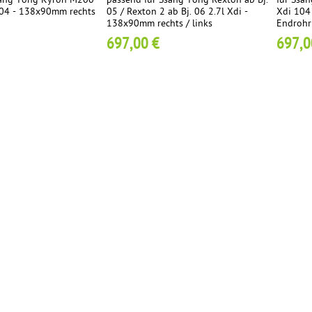
sang Yong Kyron M200
passend für Ssang Yong Rexton ab Bj.
für Ssa
. 04 - 138x90mm rechts
05 / Rexton 2 ab Bj. 06 2.7l Xdi -
Xdi 104 
138x90mm rechts / links
Endrohr
697,00 €
697,0