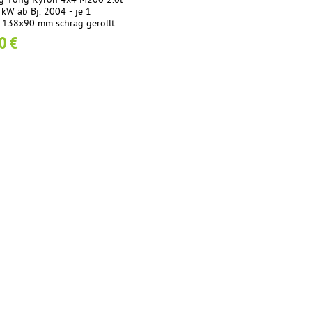
ng Yong Kyron 4x4 M200 2.0l
kW ab Bj. 2004 - je 1
 138x90 mm schräg gerollt
0 €