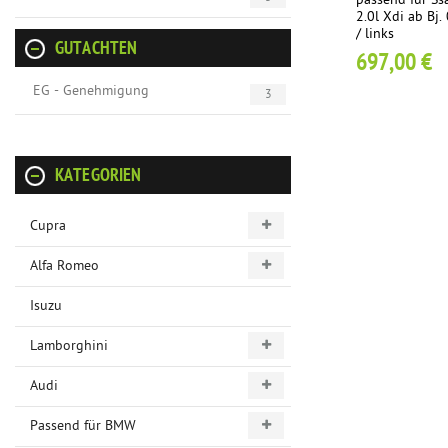
passend für S
2.0l Xdi ab Bj
/ links
GUTACHTEN
697,00 €
EG - Genehmigung
3
KATEGORIEN
Cupra
Alfa Romeo
Isuzu
Lamborghini
Audi
Passend für BMW