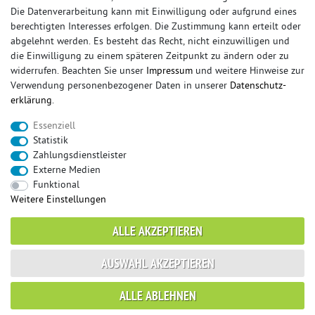
Die Datenverarbeitung kann mit Einwilligung oder aufgrund eines
Impressum
berechtigten Interesses erfolgen. Die Zustimmung kann erteilt oder
Widerrufsrecht
abgelehnt werden. Es besteht das Recht, nicht einzuwilligen und
Datenschutz
die Einwilligung zu einem späteren Zeitpunkt zu ändern oder zu
AGB / Kundeninformationen
widerrufen. Beachten Sie unser
Impressum
und weitere Hinweise zur
Verwendung personenbezogener Daten in unserer
Daten­schutz­
Vertrag widerrufen
erklärung
.
SERVICE
Essenziell
Statistik
Rückrufservice
Zahlungsdienstleister
Kontakt
Externe Medien
Gutachterservice
Funktional
Zahlung und Versand
Weitere Einstellungen
Reklamationsformular
ALLE AKZEPTIEREN
SPORTAUSPUFFSTORE
AUSWAHL AKZEPTIEREN
Über uns
Leistung
ALLE ABLEHNEN