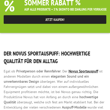
%
SOMMER RABATT %
AUF ALLE PRODUKTE + 3% SKONTO BEI ZAHLUNG PER VORKASSE
JETZT KAUFEN!
DER NOVUS SPORTAUSPUFF: HOCHWERTIGE
QUALITÄT FÜR DEN ALLTAG
Egal ob
Privatperson oder Rennfahrer
: Der
Novus Sportauspuff
ist
anderen Modellen durch einen
eleganten Sound und ein
unverkennbares Design
überlegen. Wer auf individuelles
Fahrvergnügen setzt und dabei von einem außergewöhnlichen
Equipment profitieren möchte, ist bei Novus genau richtig. Die
Produktlinie Novus hat von Anfang an durch eine
hochwertige
Qualität
überzeugt, welche sich fest am Markt etabliert hat. Bei der
Entwicklung der vielen verschiedenen
Auspuff-Modelle
wurde viel