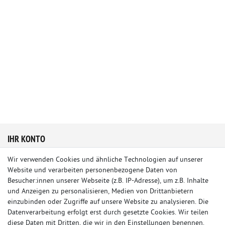
IHR KONTO
Wir verwenden Cookies und ähnliche Technologien auf unserer
Anmelden
Website und verarbeiten personenbezogene Daten von
Registrieren
Besucher:innen unserer Webseite (z.B. IP-Adresse), um z.B. Inhalte
Wunschliste
und Anzeigen zu personalisieren, Medien von Drittanbietern
Warenkorb
einzubinden oder Zugriffe auf unsere Website zu analysieren. Die
Kasse
Datenverarbeitung erfolgt erst durch gesetzte Cookies. Wir teilen
INFORMATIONEN
diese Daten mit Dritten, die wir in den Einstellungen benennen.