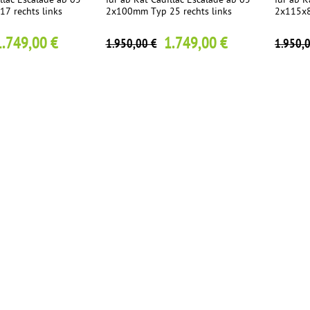
llac Escalade ab 05 -
für ab Kat Cadillac Escalade ab 05 -
für ab K
7 rechts links
2x100mm Typ 25 rechts links
2x115x8
1.749,00 €
1.749,00 €
1.950,00 €
1.950,