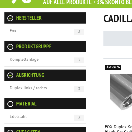
AUF ALLE PRODUKTE + 3% SKONTO BE
CADILL
HERSTELLER
Fox
3
PRODUKTGRUPPE
Komplettanlage
3
Aktion %
AUSRICHTUNG
Duplex links / rechts
3
MATERIAL
Edelstahl
3
FOX Duplex Ko