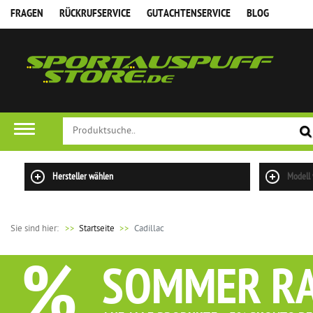
FRAGEN
RÜCKRUFSERVICE
GUTACHTENSERVICE
BLOG
FILTER
Hersteller wählen
Modell
Sie sind hier:
>>
Startseite
Cadillac
%
SOMMER R