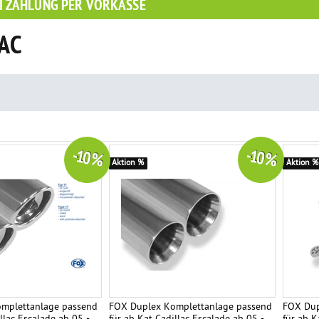
I ZAHLUNG PER VORKASSE
AC
-10 %
-10 %
Aktion %
Aktion %
mplettanlage passend
FOX Duplex Komplettanlage passend
FOX Dup