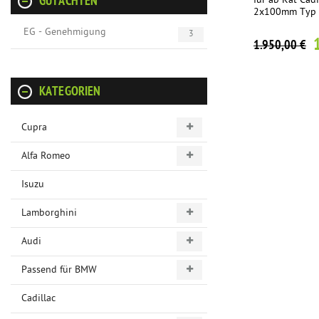
für ab Kat Cadi
GUTACHTEN
2x100mm Typ 1
EG - Genehmigung
3
1.950,00 €
KATEGORIEN
Cupra
Alfa Romeo
Isuzu
Lamborghini
Audi
Passend für BMW
Cadillac