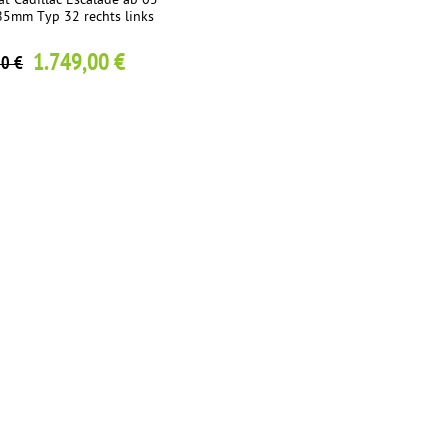
at Cadillac Escalade ab 05 -
5mm Typ 32 rechts links
1.749,00 €
00 €