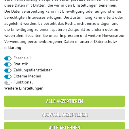
diese Daten mit Dritten, die wir in den Einstellungen benennen.
Die Datenverarbeitung kann mit Einwilligung oder aufgrund eines
berechtigten Interesses erfolgen. Die Zustimmung kann erteilt oder
© Copyright 2026 Sportauspuff-Store.de - Alle Rechte vorbehalten.
abgelehnt werden. Es besteht das Recht, nicht einzuwilligen und
Preisangaben inkl. gesetzlicher MwSt. und zzgl. Versandkosten
die Einwilligung zu einem späteren Zeitpunkt zu ändern oder zu
widerrufen. Beachten Sie unser
Impressum
und weitere Hinweise zur
Das Internetportal für Sportendschalldämpfer, Komplettanlagen,
Verwendung personenbezogener Daten in unserer
Daten­schutz­
Rennsportanlagen, Sportendrohre, Universalteile, Fächerkrümmer,
erklärung
.
Vorschalldämpfer, Sportkat, Ersatzrohr und Auspuffzubehör.
Essenziell
FOX, REMUS, FSW, FRIEDRICH MOTORSPORT, EISENMANN, ULTER
Statistik
SPORT, NOVUS
Zahlungsdienstleister
sportauspuff
sportkat
fox
racing sportauspuff
Externe Medien
endrohr
downpipe
komplettanlage
friedrich
Funktional
mittelschalldämpfer
fächerkrümmer
remus
Weitere Einstellungen
ersatzrohr
eisenmann
rennsportanlage
vorschalldämpfer attrappe
ulter
vorschalldämpfer
ALLE AKZEPTIEREN
fsw
duplex
milltek
AUSWAHL AKZEPTIEREN
* gilt für Lieferungen innerhalb Deutschlands, Lieferzeiten für andere Länder
ALLE ABLEHNEN