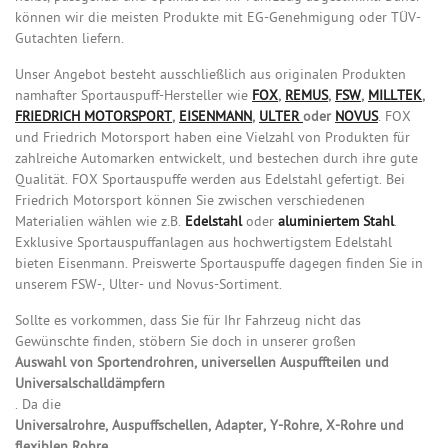
können wir die meisten Produkte mit EG-Genehmigung oder TÜV-
Gutachten liefern.
Unser Angebot besteht ausschließlich aus originalen Produkten
namhafter Sportauspuff-Hersteller wie
FOX
,
REMUS
,
FSW
,
MILLTEK
,
FRIEDRICH MOTORSPORT
,
EISENMANN
,
ULTER
oder
NOVUS
. FOX
und Friedrich Motorsport haben eine Vielzahl von Produkten für
zahlreiche Automarken entwickelt, und bestechen durch ihre gute
Qualität. FOX Sportauspuffe werden aus Edelstahl gefertigt. Bei
Friedrich Motorsport können Sie zwischen verschiedenen
Materialien wählen wie z.B.
Edelstahl
oder
aluminiertem
Stahl
.
Exklusive Sportauspuffanlagen aus hochwertigstem Edelstahl
bieten Eisenmann. Preiswerte Sportauspuffe dagegen finden Sie in
unserem FSW-, Ulter- und Novus-Sortiment.
Sollte es vorkommen, dass Sie für Ihr Fahrzeug nicht das
Gewünschte finden, stöbern Sie doch in unserer großen
Auswahl von Sportendrohren, universellen Auspuffteilen und
Universalschalldämpfern
. Da die
Universalrohre, Auspuffschellen, Adapter, Y-Rohre, X-Rohre und
flexiblen Rohre