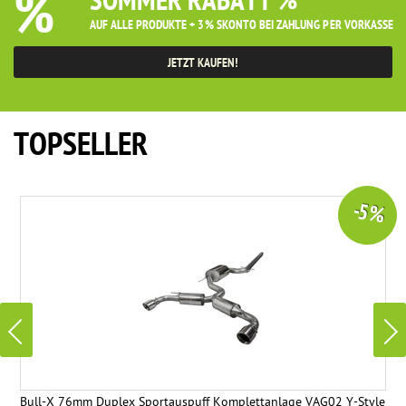
%
SOMMER RABATT %
AUF ALLE PRODUKTE + 3% SKONTO BEI ZAHLUNG PER VORKASSE
JETZT KAUFEN!
TOPSELLER
-5 %
Bull-X 76mm Duplex Sportauspuff Komplettanlage VAG02 Y-Style