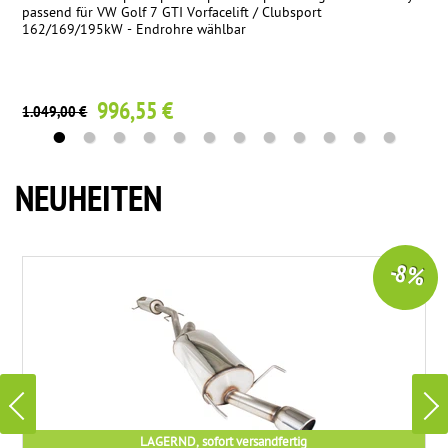
passend für VW Golf 7 GTI Vorfacelift / Clubsport
162/169/195kW - Endrohre wählbar
996,55 €
1.049,00 €
NEUHEITEN
-8 %
LAGERND, sofort versandfertig