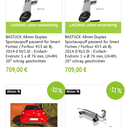
Z
t
e
Z
t
g
O
i
u
N
LAGERND, sofort versandfertig
LAGERND, sofort versandfertig
g
t
a
BASTUCK 48mm Duplex
BASTUCK 48mm Duplex
c
Sportauspuff passend für Smart
Sportauspuff passend für Smart
Fortwo / Forfour 453 ab Bj.
Fortwo / Forfour 453 ab Bj.
h
2014 0.9l/1.0l - Einfach-
2014 0.9l/1.0l - Einfach-
t
Endrohr 1 x Ø 76 mm, LH+RH,
Endrohr 1 x Ø 76 mm, LH+RH,
20° schräg geschnitten
20° schräg geschnitten
e
709,00 €
709,00 €
n
-10 %
-11 %
Aktion %
Aktion %