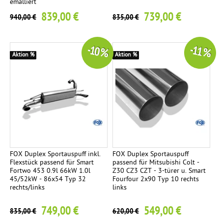
emalliert
839,00 €
739,00 €
940,00 €
835,00 €
-10 %
-11 %
Aktion %
Aktion %
FOX Duplex Sportauspuff inkl.
FOX Duplex Sportauspuff
Flexstück passend für Smart
passend für Mitsubishi Colt -
Fortwo 453 0.9l 66kW 1.0l
Z30 CZ3 CZT - 3-türer u. Smart
45/52kW - 86x54 Typ 32
Fourfour 2x90 Typ 10 rechts
rechts/links
links
749,00 €
549,00 €
835,00 €
620,00 €