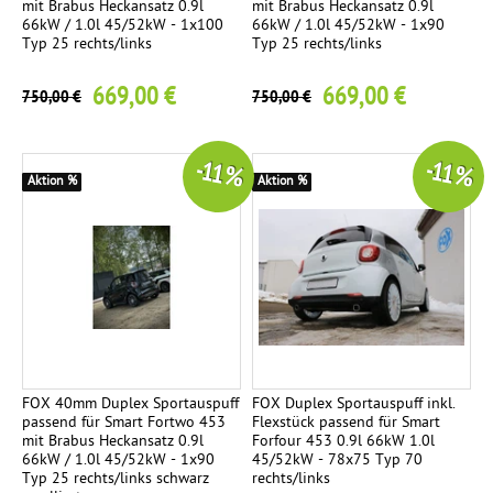
mit Brabus Heckansatz 0.9l
mit Brabus Heckansatz 0.9l
66kW / 1.0l 45/52kW - 1x100
66kW / 1.0l 45/52kW - 1x90
Typ 25 rechts/links
Typ 25 rechts/links
669,00 €
669,00 €
750,00 €
750,00 €
-11 %
-11 %
Aktion %
Aktion %
FOX 40mm Duplex Sportauspuff
FOX Duplex Sportauspuff inkl.
passend für Smart Fortwo 453
Flexstück passend für Smart
mit Brabus Heckansatz 0.9l
Forfour 453 0.9l 66kW 1.0l
66kW / 1.0l 45/52kW - 1x90
45/52kW - 78x75 Typ 70
Typ 25 rechts/links schwarz
rechts/links