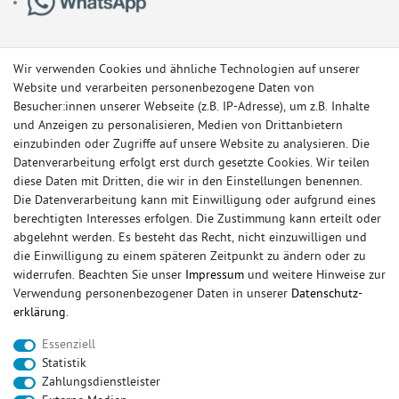
Wir verwenden Cookies und ähnliche Technologien auf unserer
Website und verarbeiten personenbezogene Daten von
Besucher:innen unserer Webseite (z.B. IP-Adresse), um z.B. Inhalte
und Anzeigen zu personalisieren, Medien von Drittanbietern
einzubinden oder Zugriffe auf unsere Website zu analysieren. Die
Datenverarbeitung erfolgt erst durch gesetzte Cookies. Wir teilen
diese Daten mit Dritten, die wir in den Einstellungen benennen.
Die Datenverarbeitung kann mit Einwilligung oder aufgrund eines
berechtigten Interesses erfolgen. Die Zustimmung kann erteilt oder
© Copyright 2026 Sportauspuff-Store.de - Alle Rechte vorbehalten.
abgelehnt werden. Es besteht das Recht, nicht einzuwilligen und
Preisangaben inkl. gesetzlicher MwSt. und zzgl. Versandkosten
die Einwilligung zu einem späteren Zeitpunkt zu ändern oder zu
widerrufen. Beachten Sie unser
Impressum
und weitere Hinweise zur
Das Internetportal für Sportendschalldämpfer, Komplettanlagen,
Verwendung personenbezogener Daten in unserer
Daten­schutz­
Rennsportanlagen, Sportendrohre, Universalteile, Fächerkrümmer,
erklärung
.
Vorschalldämpfer, Sportkat, Ersatzrohr und Auspuffzubehör.
Essenziell
FOX, REMUS, FSW, FRIEDRICH MOTORSPORT, EISENMANN, ULTER
Statistik
SPORT, NOVUS
Zahlungsdienstleister
sportauspuff
sportkat
fox
racing sportauspuff