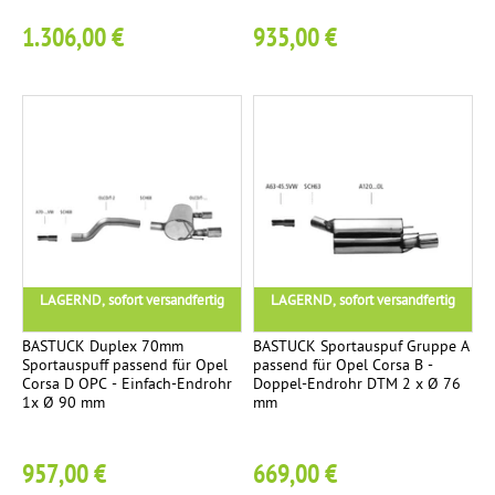
a
1.306,00 €
935,00 €
t
l
y
s
a
t
o
r
V
7
o
LAGERND, sofort versandfertig
LAGERND, sofort versandfertig
r
s
BASTUCK Duplex 70mm
BASTUCK Sportauspuf Gruppe A
Sportauspuff passend für Opel
passend für Opel Corsa B -
c
Corsa D OPC - Einfach-Endrohr
Doppel-Endrohr DTM 2 x Ø 76
h
1x Ø 90 mm
mm
a
l
957,00 €
669,00 €
l