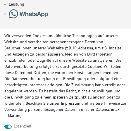
Leistung
Wir verwenden Cookies und ähnliche Technologien auf unserer
Website und verarbeiten personenbezogene Daten von
Besucher:innen unserer Webseite (z.B. IP-Adresse), um z.B. Inhalte
und Anzeigen zu personalisieren, Medien von Drittanbietern
einzubinden oder Zugriffe auf unsere Website zu analysieren. Die
Datenverarbeitung erfolgt erst durch gesetzte Cookies. Wir teilen
diese Daten mit Dritten, die wir in den Einstellungen benennen.
Die Datenverarbeitung kann mit Einwilligung oder aufgrund eines
berechtigten Interesses erfolgen. Die Zustimmung kann erteilt oder
© Copyright 2026 Sportauspuff-Store.de - Alle Rechte vorbehalten.
abgelehnt werden. Es besteht das Recht, nicht einzuwilligen und
Preisangaben inkl. gesetzlicher MwSt. und zzgl. Versandkosten
die Einwilligung zu einem späteren Zeitpunkt zu ändern oder zu
widerrufen. Beachten Sie unser
Impressum
und weitere Hinweise zur
Das Internetportal für Sportendschalldämpfer, Komplettanlagen,
Verwendung personenbezogener Daten in unserer
Daten­schutz­
Rennsportanlagen, Sportendrohre, Universalteile, Fächerkrümmer,
erklärung
.
Vorschalldämpfer, Sportkat, Ersatzrohr und Auspuffzubehör.
Essenziell
FOX, REMUS, FSW, FRIEDRICH MOTORSPORT, EISENMANN, ULTER