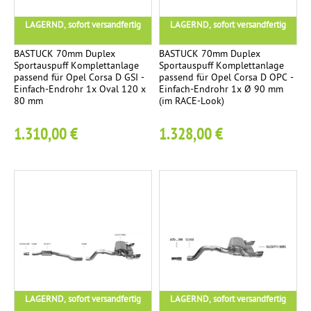
r
U
F
e
3
e
S
LAGERND, sofort versandfertig
LAGERND, sofort versandfertig
ä
n
e
c
t
BASTUCK 70mm Duplex
BASTUCK 70mm Duplex
h
T
F
Sportauspuff Komplettanlage
Sportauspuff Komplettanlage
1
R
passend für Opel Corsa D GSI -
passend für Opel Corsa D OPC -
e
Ü
a
Einfach-Endrohr 1x Oval 120 x
Einfach-Endrohr 1x Ø 90 mm
i
r
V
80 mm
(im RACE-Look)
c
k
-
n
e
1.310,00 €
1.328,00 €
r
T
B
d
ü
e
l
m
i
a
o
m
l
c
e
e
l
k
r
g
C
o
u
h
K
t
23
g
r
o
a
o
i
m
c
m
LAGERND, sofort versandfertig
LAGERND, sofort versandfertig
p
h