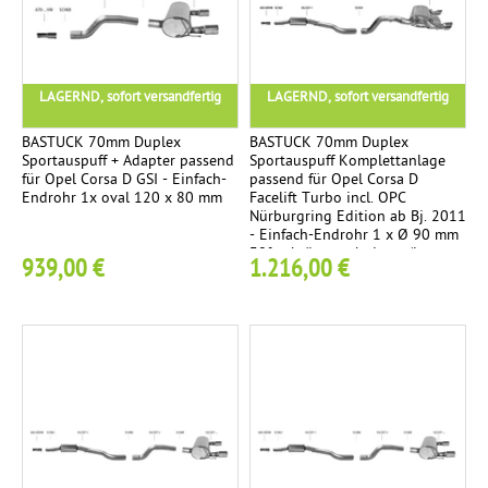
d
e
ä
n
e
e
d
m
s
i
r
p
e
t
1
1
i
LAGERND, sofort versandfertig
LAGERND, sofort versandfertig
f
i
u
E
c
e
t
n
n
BASTUCK 70mm Duplex
BASTUCK 70mm Duplex
h
r
i
g
d
Sportauspuff + Adapter passend
Sportauspuff Komplettanlage
für Opel Corsa D GSI - Einfach-
passend für Opel Corsa D
g
r
Endrohr 1x oval 120 x 80 mm
Facelift Turbo incl. OPC
M
2
E
o
o
3
5
Nürburgring Edition ab Bj. 2011
i
- Einfach-Endrohr 1 x Ø 90 mm
r
M
h
h
7
30° schräg geschnitten (im
l
939,00 €
1.216,00 €
s
i
n
r
RACE-Look)
l
a
t
e
Ø
t
t
t
G
9
e
z
i
u
8
k
r
g
t
m
o
a
m
N
9
h
c
S
O
r
h
t
V
t