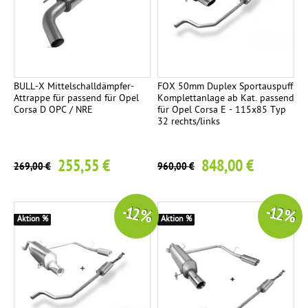
BULL-X Mittelschalldämpfer-
FOX 50mm Duplex Sportauspuff
Attrappe für passend für Opel
Komplettanlage ab Kat. passend
Corsa D OPC / NRE
für Opel Corsa E - 115x85 Typ
32 rechts/links
255,55 €
848,00 €
269,00 €
960,00 €
-12 %
-12 %
Aktion %
Aktion %