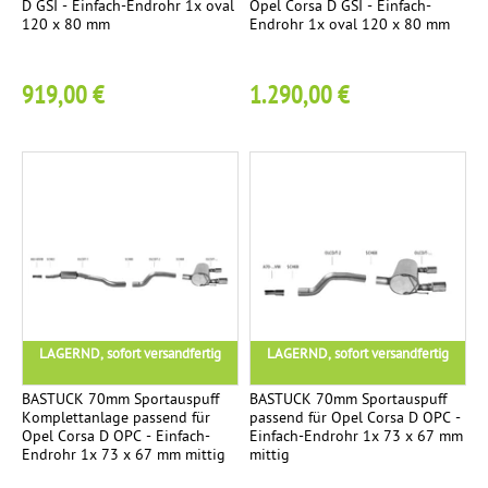
D GSI - Einfach-Endrohr 1x oval
Opel Corsa D GSI - Einfach-
r
120 x 80 mm
Endrohr 1x oval 120 x 80 mm
p
t
a
l
919,00 €
1.290,00 €
n
l
e
a
a
g
e
s
S
e
3
p
S
o
r
e
LAGERND, sofort versandfertig
LAGERND, sofort versandfertig
t
l
-
BASTUCK 70mm Sportauspuff
BASTUCK 70mm Sportauspuff
Komplettanlage passend für
passend für Opel Corsa D OPC -
K
e
Opel Corsa D OPC - Einfach-
Einfach-Endrohr 1x 73 x 67 mm
a
Endrohr 1x 73 x 67 mm mittig
mittig
t
c