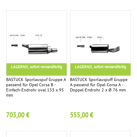
d
ä
m
p
f
e
r
LAGERND, sofort versandfertig
LAGERND, sofort versandfertig
BASTUCK Sportauspuf Gruppe A
BASTUCK Sportauspuff Gruppe
passend für Opel Corsa B -
A passend für Opel Corsa A -
Einfach-Endrohr oval 153 x 95
Doppel-Endrohr 2 x Ø 76 mm
mm
703,00 €
555,00 €