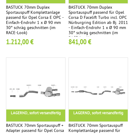
e
c
l
t
BASTUCK 70mm Duplex
BASTUCK 70mm Duplex
e
Sportauspuff Komplettanlage
Sportauspuff passend für Opel
e
:
passend für Opel Corsa E OPC -
Corsa D Facelift Turbo incl. OPC
t
n
Einfach-Endrohr 1 x Ø 90 mm
Nürburgring Edition ab Bj. 2011
:
t
30° schräg geschnitten (im
- Einfach-Endrohr 1 x Ø 90 mm
RACE-Look)
30° schräg geschnitten (im
a
T
RACE-Look)
1.212,00 €
841,00 €
n
e
l
a
m
g
e
p
l
R
2
e
a
n
n
t
LAGERND, sofort versandfertig
LAGERND, sofort versandfertig
s
e
p
BASTUCK 70mm Sportauspuff +
BASTUCK 70mm Sportauspuff
Adapter passend für Opel Corsa
Komplettanlage passend für
o
.