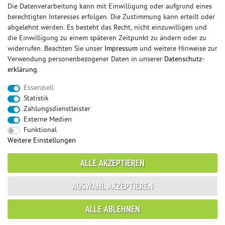
Die Datenverarbeitung kann mit Einwilligung oder aufgrund eines
berechtigten Interesses erfolgen. Die Zustimmung kann erteilt oder
© Copyright 2026 Sportauspuff-Store.de - Alle Rechte vorbehalten.
abgelehnt werden. Es besteht das Recht, nicht einzuwilligen und
Preisangaben inkl. gesetzlicher MwSt. und zzgl. Versandkosten
die Einwilligung zu einem späteren Zeitpunkt zu ändern oder zu
widerrufen. Beachten Sie unser
Impressum
und weitere Hinweise zur
Das Internetportal für Sportendschalldämpfer, Komplettanlagen,
Verwendung personenbezogener Daten in unserer
Daten­schutz­
Rennsportanlagen, Sportendrohre, Universalteile, Fächerkrümmer,
erklärung
.
Vorschalldämpfer, Sportkat, Ersatzrohr und Auspuffzubehör.
Essenziell
FOX, REMUS, FSW, FRIEDRICH MOTORSPORT, EISENMANN, ULTER
Statistik
SPORT, NOVUS
Zahlungsdienstleister
sportauspuff
sportkat
fox
racing sportauspuff
Externe Medien
endrohr
downpipe
komplettanlage
friedrich
Funktional
mittelschalldämpfer
fächerkrümmer
remus
Weitere Einstellungen
ersatzrohr
eisenmann
rennsportanlage
vorschalldämpfer attrappe
ulter
vorschalldämpfer
ALLE AKZEPTIEREN
fsw
duplex
milltek
AUSWAHL AKZEPTIEREN
* gilt für Lieferungen innerhalb Deutschlands, Lieferzeiten für andere Länder
ALLE ABLEHNEN
entnehmen Sie bitte der Schaltfläche mit den Versandinformationen