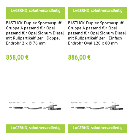
K
e
2
LAGERND, sofort versandfertig
LAGERND, sofort versandfertig
o
n
m
BASTUCK Duplex Sportauspuff
BASTUCK Duplex Sportauspuff
p
T
Gruppe A passend für Opel
Gruppe A passend für Opel
1
passend für Opel Signum Diesel
passend für Opel Signum Diesel
l
Ü
mit Rußpartikelfilter - Doppel-
mit Rußpartikelfilter - Einfach-
e
V
Endrohr 2 x Ø 76 mm
Endrohr Oval 120 x 80 mm
t
-
858,00 €
886,00 €
t
T
a
e
n
i
l
l
a
e
g
g
e
u
t
S
a
2
p
c
LAGERND, sofort versandfertig
LAGERND, sofort versandfertig
o
h