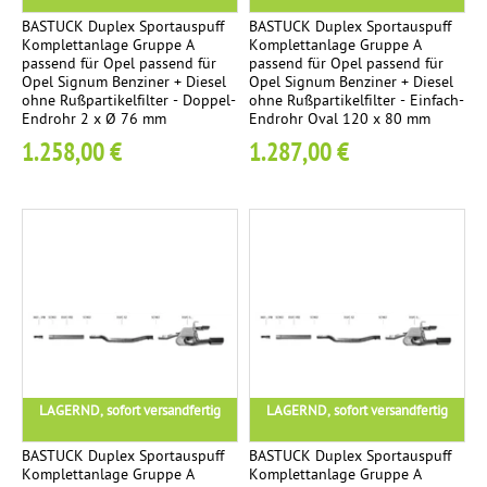
r
t
BASTUCK Duplex Sportauspuff
BASTUCK Duplex Sportauspuff
t
Komplettanlage Gruppe A
Komplettanlage Gruppe A
e
passend für Opel passend für
passend für Opel passend für
-
n
Opel Signum Benziner + Diesel
Opel Signum Benziner + Diesel
K
ohne Rußpartikelfilter - Doppel-
ohne Rußpartikelfilter - Einfach-
Endrohr 2 x Ø 76 mm
Endrohr Oval 120 x 80 mm
a
1.258,00 €
1.287,00 €
t
a
l
y
s
a
t
o
r
LAGERND, sofort versandfertig
LAGERND, sofort versandfertig
V
2
o
BASTUCK Duplex Sportauspuff
BASTUCK Duplex Sportauspuff
Komplettanlage Gruppe A
Komplettanlage Gruppe A
r