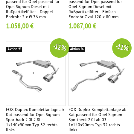
passend für Opel passend für
passend für Opel passend für
s
Opel Signum Diesel mit
Opel Signum Diesel mit
c
Rußpartikelfilter - Doppel-
Rußpartikelfilter - Einfach-
Endrohr 2 x Ø 76 mm
Endrohr Oval 120 x 80 mm
h
1.058,00 €
1.087,00 €
a
l
l
-12 %
-12 %
d
Aktion %
Aktion %
ä
m
p
f
e
r
FOX Duplex Komplettanlage ab
FOX Duplex Komplettanlage ab
Kat passend für Opel Signum
Kat passend für Opel Signum
Sportback 2.0l 2.8l -
Sportheck 2.0l ab 03 -
1x140x90mm Typ 32 rechts
1x140x90mm Typ 32 rechts
links
links