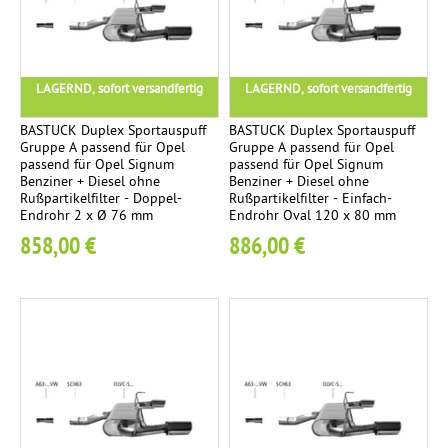
U
1
ä
e
l
m
i
t
p
t
e
LAGERND, sofort versandfertig
LAGERND, sofort versandfertig
f
u
r
e
n
BASTUCK Duplex Sportauspuff
BASTUCK Duplex Sportauspuff
r
g
Gruppe A passend für Opel
Gruppe A passend für Opel
passend für Opel Signum
passend für Opel Signum
Benziner + Diesel ohne
Benziner + Diesel ohne
E
o
3
4
Rußpartikelfilter - Doppel-
Rußpartikelfilter - Einfach-
Endrohr 2 x Ø 76 mm
Endrohr Oval 120 x 80 mm
r
h
858,00 €
886,00 €
s
n
a
e
t
G
z
u
r
t
o
a
h
c
r
h
t