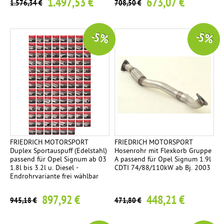
1.497,53 €
673,07 €
1.576,34 €
708,50 €
-5 %
-5 %
FRIEDRICH MOTORSPORT
FRIEDRICH MOTORSPORT
Duplex Sportauspuff (Edelstahl)
Hosenrohr mit Flexkorb Gruppe
passend für Opel Signum ab 03
A passend für Opel Signum 1.9l
1.8l bis 3.2l u. Diesel -
CDTI 74/88/110kW ab Bj. 2003
Endrohrvariante frei wählbar
897,92 €
448,21 €
945,18 €
471,80 €