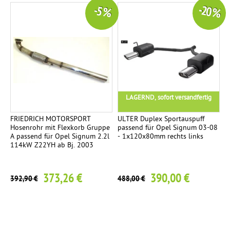
-20 %
-5 %
LAGERND, sofort versandfertig
FRIEDRICH MOTORSPORT
ULTER Duplex Sportauspuff
Hosenrohr mit Flexkorb Gruppe
passend für Opel Signum 03-08
A passend für Opel Signum 2.2l
- 1x120x80mm rechts links
114kW Z22YH ab Bj. 2003
373,26 €
390,00 €
392,90 €
488,00 €