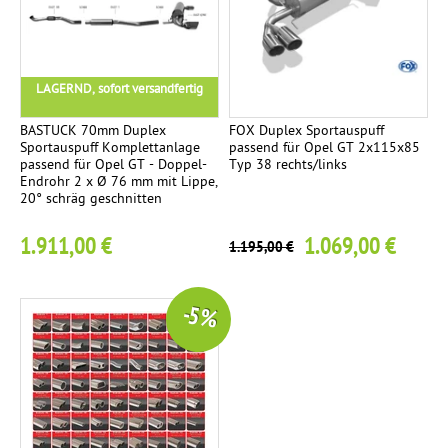
m
p
l
LAGERND, sofort versandfertig
e
t
BASTUCK 70mm Duplex
FOX Duplex Sportauspuff
t
Sportauspuff Komplettanlage
passend für Opel GT 2x115x85
passend für Opel GT - Doppel-
Typ 38 rechts/links
a
Endrohr 2 x Ø 76 mm mit Lippe,
n
20° schräg geschnitten
l
1.911,00 €
1.069,00 €
1.195,00 €
a
g
e
-5 %