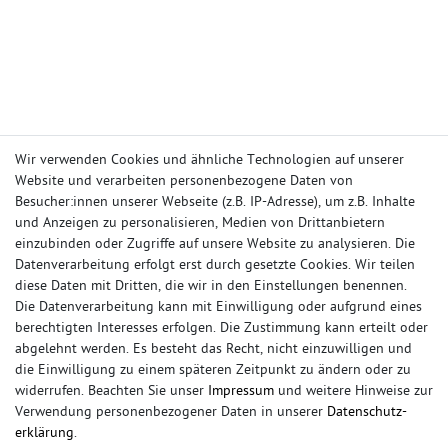
Wir verwenden Cookies und ähnliche Technologien auf unserer
Website und verarbeiten personenbezogene Daten von
IHR KONTO
Besucher:innen unserer Webseite (z.B. IP-Adresse), um z.B. Inhalte
und Anzeigen zu personalisieren, Medien von Drittanbietern
Anmelden
einzubinden oder Zugriffe auf unsere Website zu analysieren. Die
Registrieren
Datenverarbeitung erfolgt erst durch gesetzte Cookies. Wir teilen
Wunschliste
diese Daten mit Dritten, die wir in den Einstellungen benennen.
Warenkorb
Die Datenverarbeitung kann mit Einwilligung oder aufgrund eines
Kasse
berechtigten Interesses erfolgen. Die Zustimmung kann erteilt oder
INFORMATIONEN
abgelehnt werden. Es besteht das Recht, nicht einzuwilligen und
die Einwilligung zu einem späteren Zeitpunkt zu ändern oder zu
Impressum
widerrufen. Beachten Sie unser
Impressum
und weitere Hinweise zur
Widerrufsrecht
Verwendung personenbezogener Daten in unserer
Daten­schutz­
Datenschutz
erklärung
.