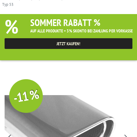
Typ 53
%
SOMMER RABATT %
AUF ALLE PRODUKTE + 3% SKONTO BEI ZAHLUNG PER VORKASSE
JETZT KAUFEN!
-11 %