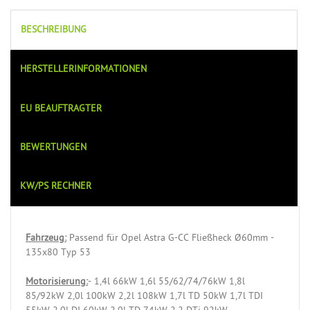
BESCHREIBUNG
HERSTELLERINFORMATIONEN
EU BEAUFTRAGTER
BEWERTUNGEN
KW/PS RECHNER
Fahrzeug:
Passend für Opel Astra G-CC Fließheck Ø60mm -
135x80 Typ 53
Motorisierung:
- 1,4l 66kW 1,6l 55/62/74/76kW 1,8l
85/92kW 2,0l 100kW 2,2l 108kW 1,7l TD 50kW 1,7l TDI