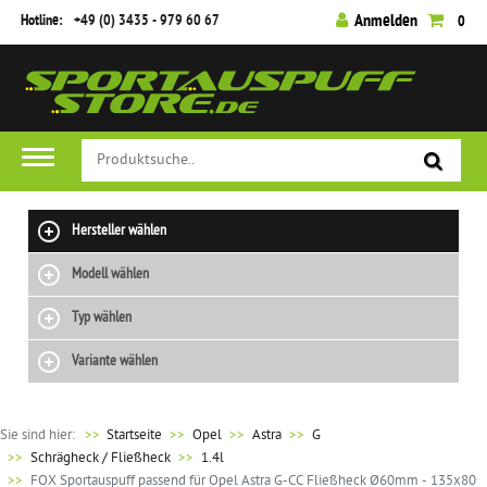
Hotline:
+49 (0) 3435 - 979 60 67
Anmelden
0
Hersteller wählen
Modell wählen
Typ wählen
Variante wählen
Sie sind hier:
>>
Startseite
Opel
Astra
G
Schrägheck / Fließheck
1.4l
FOX Sportauspuff passend für Opel Astra G-CC Fließheck Ø60mm - 135x80