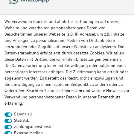
Wir verwenden Cookies und ähnliche Technologien auf unserer
Website und verarbeiten personenbezogene Daten von
Besucher:innen unserer Webseite (z.B. IP-Adresse), um z.B. Inhalte
und Anzeigen zu personalisieren, Medien von Drittanbietern
einzubinden oder Zugriffe auf unsere Website zu analysieren. Die
Datenverarbeitung erfolgt erst durch gesetzte Cookies. Wir teilen
diese Daten mit Dritten, die wir in den Einstellungen benennen.
Die Datenverarbeitung kann mit Einwilligung oder aufgrund eines
berechtigten Interesses erfolgen. Die Zustimmung kann erteilt oder
© Copyright 2026 Sportauspuff-Store.de - Alle Rechte vorbehalten.
abgelehnt werden. Es besteht das Recht, nicht einzuwilligen und
Preisangaben inkl. gesetzlicher MwSt. und zzgl. Versandkosten
die Einwilligung zu einem späteren Zeitpunkt zu ändern oder zu
widerrufen. Beachten Sie unser
Impressum
und weitere Hinweise zur
Das Internetportal für Sportendschalldämpfer, Komplettanlagen,
Verwendung personenbezogener Daten in unserer
Daten­schutz­
Rennsportanlagen, Sportendrohre, Universalteile, Fächerkrümmer,
erklärung
.
Vorschalldämpfer, Sportkat, Ersatzrohr und Auspuffzubehör.
Essenziell
FOX, REMUS, FSW, FRIEDRICH MOTORSPORT, EISENMANN, ULTER
Statistik
SPORT, NOVUS
Zahlungsdienstleister
sportauspuff
sportkat
fox
racing sportauspuff
Externe Medien