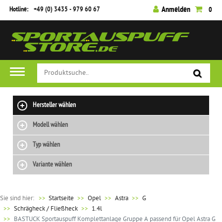
Hotline:
+49 (0) 3435 - 979 60 67
Anmelden
0
Hersteller wählen
Modell wählen
Typ wählen
Variante wählen
Sie sind hier:
>>
Startseite
Opel
Astra
G
Schrägheck / Fließheck
1.4l
BASTUCK Sportauspuff Komplettanlage Gruppe A passend für Opel Astra G