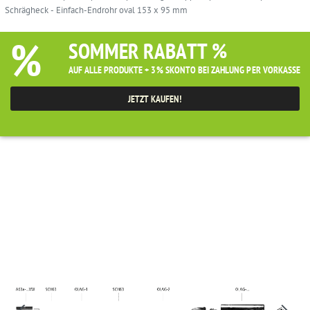
Schrägheck - Einfach-Endrohr oval 153 x 95 mm
%
SOMMER RABATT %
AUF ALLE PRODUKTE + 3% SKONTO BEI ZAHLUNG PER VORKASSE
JETZT KAUFEN!