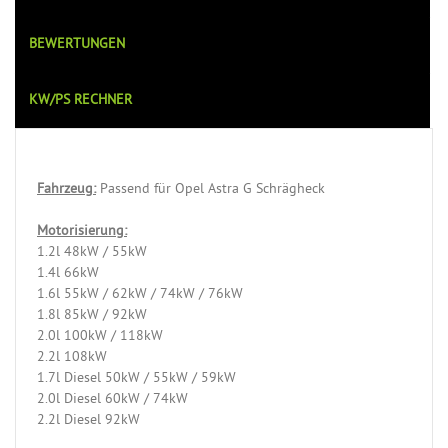
BEWERTUNGEN
KW/PS RECHNER
Fahrzeug:
Passend für Opel Astra G Schrägheck
Motorisierung:
1.2l 48kW / 55kW
1.4l 66kW
1.6l 55kW / 62kW / 74kW / 76kW
1.8l 85kW / 92kW
2.0l 100kW / 118kW
2.2l 108kW
1.7l Diesel 50kW / 55kW / 59kW
2.0l Diesel 60kW / 74kW
2.2l Diesel 92kW