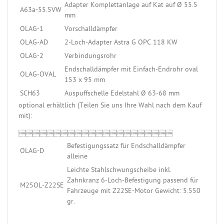
Adapter Komplettanlage auf Kat auf Ø 55.5
A63a-55.5VW
mm
OLAG-1
Vorschalldämpfer
OLAG-AD
2-Loch-Adapter Astra G OPC 118 KW
OLAG-2
Verbindungsrohr
Endschalldämpfer mit Einfach-Endrohr oval
OLAG-OVAL
153 x 95 mm
SCH63
Auspuffschelle Edelstahl Ø 63-68 mm
optional erhältlich (Teilen Sie uns Ihre Wahl nach dem Kauf
mit):

Befestigungssatz für Endschalldämpfer
OLAG-D
alleine
Leichte Stahlschwungscheibe inkl.
Zahnkranz 6-Loch-Befestigung passend für
M25OL-Z22SE
Fahrzeuge mit Z22SE-Motor Gewicht: 5.550
gr.