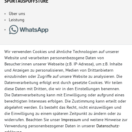
SPORTAUSPUFFSTORE
Über uns
Leistung
Wir verwenden Cookies und ähnliche Technologien auf unserer
Website und verarbeiten personenbezogene Daten von
Besucher:innen unserer Webseite (z.B. IP-Adresse), um z.B. Inhalte
und Anzeigen zu personalisieren, Medien von Drittanbietern
einzubinden oder Zugriffe auf unsere Website zu analysieren. Die
Datenverarbeitung erfolgt erst durch gesetzte Cookies. Wir teilen
diese Daten mit Dritten, die wir in den Einstellungen benennen.
Die Datenverarbeitung kann mit Einwilligung oder aufgrund eines
berechtigten Interesses erfolgen. Die Zustimmung kann erteilt oder
© Copyright 2026 Sportauspuff-Store.de - Alle Rechte vorbehalten.
abgelehnt werden. Es besteht das Recht, nicht einzuwilligen und
Preisangaben inkl. gesetzlicher MwSt. und zzgl. Versandkosten
die Einwilligung zu einem späteren Zeitpunkt zu ändern oder zu
widerrufen. Beachten Sie unser
Impressum
und weitere Hinweise zur
Das Internetportal für Sportendschalldämpfer, Komplettanlagen,
Verwendung personenbezogener Daten in unserer
Daten­schutz­
Rennsportanlagen, Sportendrohre, Universalteile, Fächerkrümmer,