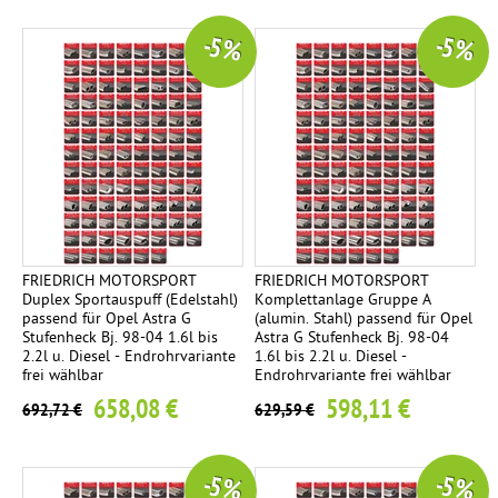
-5 %
-5 %
FRIEDRICH MOTORSPORT
FRIEDRICH MOTORSPORT
Duplex Sportauspuff (Edelstahl)
Komplettanlage Gruppe A
passend für Opel Astra G
(alumin. Stahl) passend für Opel
Stufenheck Bj. 98-04 1.6l bis
Astra G Stufenheck Bj. 98-04
2.2l u. Diesel - Endrohrvariante
1.6l bis 2.2l u. Diesel -
frei wählbar
Endrohrvariante frei wählbar
658,08 €
598,11 €
692,72 €
629,59 €
-5 %
-5 %