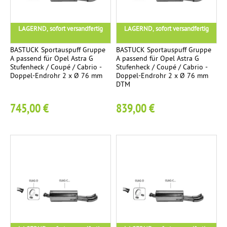
n
l
LAGERND, sofort versandfertig
LAGERND, sofort versandfertig
a
g
BASTUCK Sportauspuff Gruppe
BASTUCK Sportauspuff Gruppe
A passend für Opel Astra G
A passend für Opel Astra G
e
Stufenheck / Coupé / Cabrio -
Stufenheck / Coupé / Cabrio -
Doppel-Endrohr 2 x Ø 76 mm
Doppel-Endrohr 2 x Ø 76 mm
DTM
R
3
e
745,00 €
839,00 €
n
n
s
p
o
r
t
a
n
l