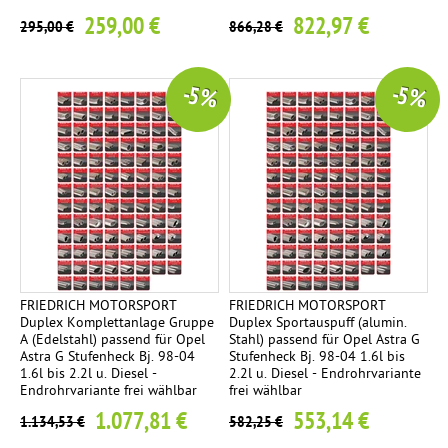
259,00 €
822,97 €
295,00 €
866,28 €
-5 %
-5 %
FRIEDRICH MOTORSPORT
FRIEDRICH MOTORSPORT
Duplex Komplettanlage Gruppe
Duplex Sportauspuff (alumin.
A (Edelstahl) passend für Opel
Stahl) passend für Opel Astra G
Astra G Stufenheck Bj. 98-04
Stufenheck Bj. 98-04 1.6l bis
1.6l bis 2.2l u. Diesel -
2.2l u. Diesel - Endrohrvariante
Endrohrvariante frei wählbar
frei wählbar
1.077,81 €
553,14 €
1.134,53 €
582,25 €