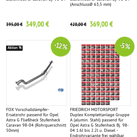
(AnschlussØ 63,5 mm)
349,00 €
369,00 €
395,00 €
420,00 €
-12 %
-5 %
Aktion %
FOX Vorschalldämpfer-
FRIEDRICH MOTORSPORT
Ersatzrohr passend für Opel
Duplex Komplettanlage Gruppe
Astra G Fließheck Stufenheck
A (alumin. Stahl) passend für
Caravan 98-04 (Rohrquerschnitt
Opel Astra G Stufenheck Bj. 98-
50mm)
04 1.6l bis 2.2l u. Diesel -
Endrohrvariante frei wählbar