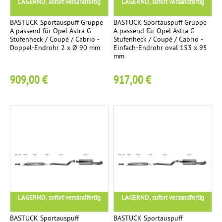
LAGERND, sofort versandfertig
LAGERND, sofort versandfertig
a
g
BASTUCK Sportauspuff Gruppe
BASTUCK Sportauspuff Gruppe
A passend für Opel Astra G
A passend für Opel Astra G
e
Stufenheck / Coupé / Cabrio -
Stufenheck / Coupé / Cabrio -
Doppel-Endrohr 2 x Ø 90 mm
Einfach-Endrohr oval 153 x 95
mm
V
2
o
909,00 €
917,00 €
r
s
c
h
a
l
l
d
ä
m
LAGERND, sofort versandfertig
LAGERND, sofort versandfertig
p
BASTUCK Sportauspuff
BASTUCK Sportauspuff
f