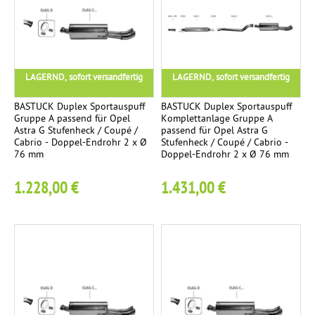
s
n
c
a
s
h
t
e
t
z
i
e
LAGERND, sofort versandfertig
LAGERND, sofort versandfertig
r
t
n
o
i
BASTUCK Duplex Sportauspuff
BASTUCK Duplex Sportauspuff
Gruppe A passend für Opel
Komplettanlage Gruppe A
h
g
Astra G Stufenheck / Coupé /
passend für Opel Astra G
r
Cabrio - Doppel-Endrohr 2 x Ø
Stufenheck / Coupé / Cabrio -
M
76 mm
Doppel-Endrohr 2 x Ø 76 mm
2
K
i
5
1.228,00 €
1.431,00 €
o
t
m
t
p
i
l
g
e
t
t
a