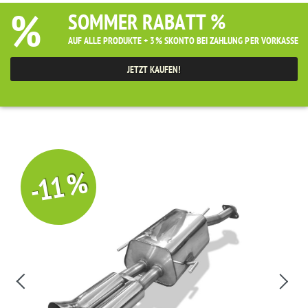
%
SOMMER RABATT %
AUF ALLE PRODUKTE + 3% SKONTO BEI ZAHLUNG PER VORKASSE
JETZT KAUFEN!
-11 %