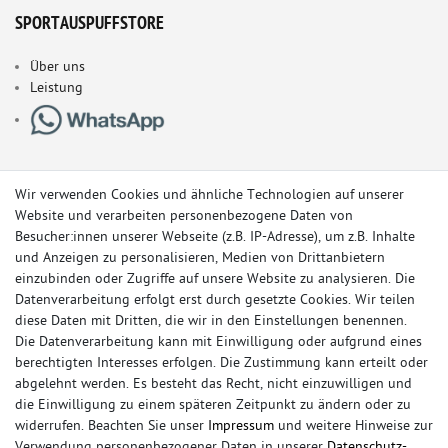
SPORTAUSPUFFSTORE
Über uns
Leistung
Wir verwenden Cookies und ähnliche Technologien auf unserer
Website und verarbeiten personenbezogene Daten von
Besucher:innen unserer Webseite (z.B. IP-Adresse), um z.B. Inhalte
und Anzeigen zu personalisieren, Medien von Drittanbietern
einzubinden oder Zugriffe auf unsere Website zu analysieren. Die
Datenverarbeitung erfolgt erst durch gesetzte Cookies. Wir teilen
diese Daten mit Dritten, die wir in den Einstellungen benennen.
Die Datenverarbeitung kann mit Einwilligung oder aufgrund eines
berechtigten Interesses erfolgen. Die Zustimmung kann erteilt oder
© Copyright 2026 Sportauspuff-Store.de - Alle Rechte vorbehalten.
abgelehnt werden. Es besteht das Recht, nicht einzuwilligen und
Preisangaben inkl. gesetzlicher MwSt. und zzgl. Versandkosten
die Einwilligung zu einem späteren Zeitpunkt zu ändern oder zu
widerrufen. Beachten Sie unser
Impressum
und weitere Hinweise zur
Das Internetportal für Sportendschalldämpfer, Komplettanlagen,
Verwendung personenbezogener Daten in unserer
Daten­schutz­