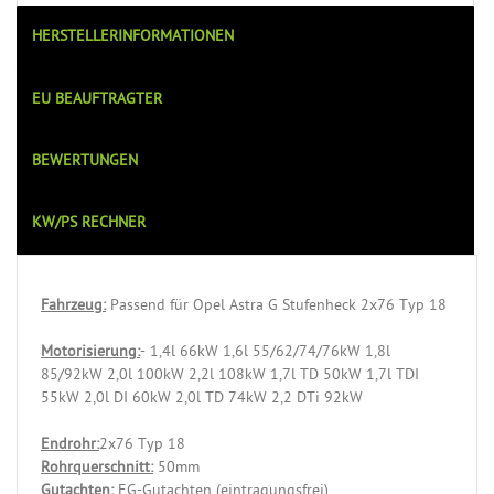
HERSTELLERINFORMATIONEN
EU BEAUFTRAGTER
BEWERTUNGEN
KW/PS RECHNER
Fahrzeug:
Passend für Opel Astra G Stufenheck 2x76 Typ 18
Motorisierung:
- 1,4l 66kW 1,6l 55/62/74/76kW 1,8l
85/92kW 2,0l 100kW 2,2l 108kW 1,7l TD 50kW 1,7l TDI
55kW 2,0l DI 60kW 2,0l TD 74kW 2,2 DTi 92kW
Endrohr:
2x76 Typ 18
Rohrquerschnitt:
50mm
Gutachten:
EG-Gutachten (eintragungsfrei)