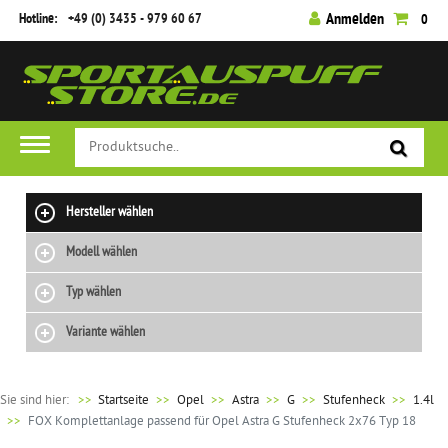
Hotline:
+49 (0) 3435 - 979 60 67
Anmelden
0
Hersteller wählen
Modell wählen
Typ wählen
Variante wählen
Sie sind hier:
>>
Startseite
Opel
Astra
G
Stufenheck
1.4l
FOX Komplettanlage passend für Opel Astra G Stufenheck 2x76 Typ 18