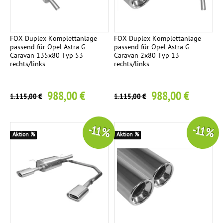
n
m
a
i
m
c
x
e
h
FOX Duplex Komplettanlage
FOX Duplex Komplettanlage
passend für Opel Astra G
passend für Opel Astra G
r
t
Caravan 135x80 Typ 53
Caravan 2x80 Typ 13
F
e
rechts/links
rechts/links
K
n
4
i
o
988,00 €
988,00 €
m
1.115,00 €
1.115,00 €
n
p
d
l
-11 %
-11 %
e
Aktion %
Aktion %
o
t
t
l
a
o
n
l
g
a
i
g