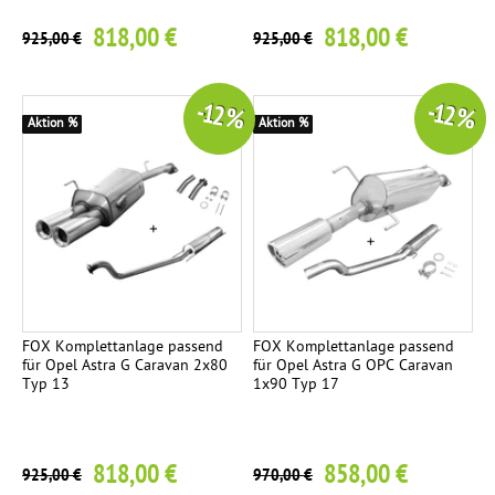
c
818,00 €
818,00 €
925,00 €
925,00 €
t
-12 %
-12 %
Aktion %
Aktion %
FOX Komplettanlage passend
FOX Komplettanlage passend
für Opel Astra G Caravan 2x80
für Opel Astra G OPC Caravan
Typ 13
1x90 Typ 17
818,00 €
858,00 €
925,00 €
970,00 €