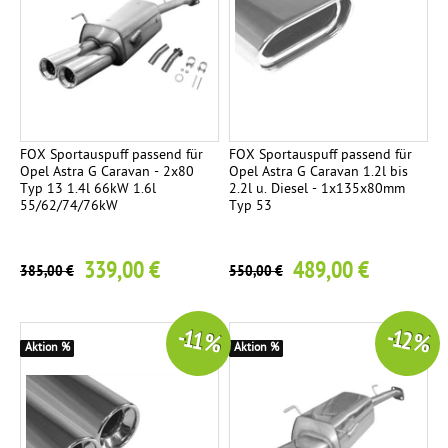
FOX Sportauspuff passend für
FOX Sportauspuff passend für
Opel Astra G Caravan - 2x80
Opel Astra G Caravan 1.2l bis
Typ 13 1.4l 66kW 1.6l
2.2l u. Diesel - 1x135x80mm
55/62/74/76kW
Typ 53
339,00 €
489,00 €
385,00 €
550,00 €
-11 %
-12 %
Aktion %
Aktion %