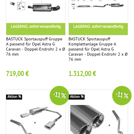
N
7
s
n
c
O
a
s
h
V
t
e
t
U
LAGERND, sofort versandfertig
LAGERND, sofort versandfertig
z
i
e
S
r
t
n
BASTUCK Sportauspuff Gruppe
BASTUCK Sportauspuff
o
i
A passend für Opel Astra G
Komplettanlage Gruppe A
R
Caravan - Doppel-Endrohr 2 x Ø
passend für Opel Astra G
3
T
h
g
4
76 mm
Caravan - Doppel-Endrohr 2 x Ø
E
Ü
r
76 mm
M
M
V
2
U
719,00 €
1.312,00 €
F
i
-
1
S
ä
t
T
c
t
e
T
-11 %
-11 %
2
h
i
i
Aktion %
Aktion %
A
e
g
l
T
r
e
e
k
g
c
r
u
h
ü
t