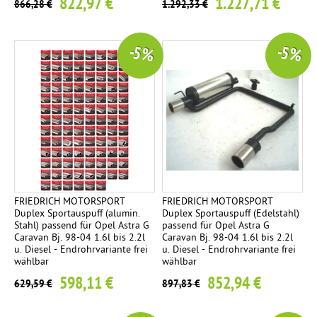
822,97 €
1.227,71 €
866,28 €
1.292,33 €
-5 %
-5 %
FRIEDRICH MOTORSPORT
FRIEDRICH MOTORSPORT
Duplex Sportauspuff (alumin.
Duplex Sportauspuff (Edelstahl)
Stahl) passend für Opel Astra G
passend für Opel Astra G
Caravan Bj. 98-04 1.6l bis 2.2l
Caravan Bj. 98-04 1.6l bis 2.2l
u. Diesel - Endrohrvariante frei
u. Diesel - Endrohrvariante frei
wählbar
wählbar
598,11 €
852,94 €
629,59 €
897,83 €