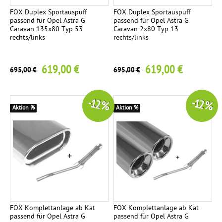
e
FOX Duplex Sportauspuff
FOX Duplex Sportauspuff
c
passend für Opel Astra G
passend für Opel Astra G
Caravan 135x80 Typ 53
Caravan 2x80 Typ 13
R
4
:
rechts/links
rechts/links
e
:
n
619,00 €
619,00 €
695,00 €
695,00 €
n
T
s
e
p
-12 %
-12 %
o
Aktion %
Aktion %
m
r
t
p
a
l
n
l
a
a
t
g
e
FOX Komplettanlage ab Kat
FOX Komplettanlage ab Kat
e
passend für Opel Astra G
passend für Opel Astra G