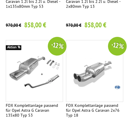
Caravan 1.2l bis 2.2l u. Diesel -
Caravan 1.2l bis 2.2l u. Diesel -
V
2
1x135x80mm Typ 53
2x80mm Typ 13
.
o
p
r
858,00 €
858,00 €
970,00 €
970,00 €
s
l
c
h
e
-12 %
-12 %
a
Aktion %
a
l
l
s
d
e
ä
m
S
p
f
e
e
FOX Komplettanlage passend
FOX Komplettanlage passend
l
für Opel Astra G Caravan
für Opel Astra G Caravan 2x76
r
135x80 Typ 53
Typ 18
e