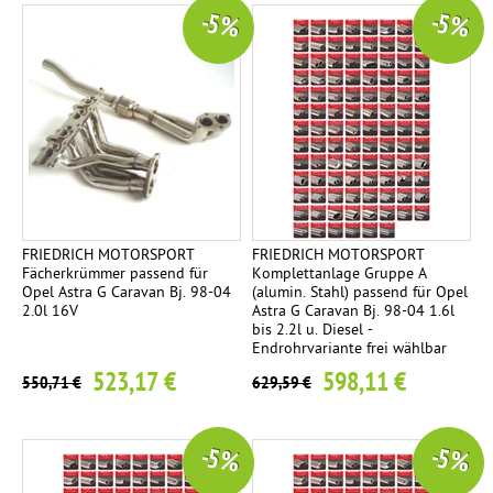
-5 %
-5 %
FRIEDRICH MOTORSPORT
FRIEDRICH MOTORSPORT
Fächerkrümmer passend für
Komplettanlage Gruppe A
Opel Astra G Caravan Bj. 98-04
(alumin. Stahl) passend für Opel
2.0l 16V
Astra G Caravan Bj. 98-04 1.6l
bis 2.2l u. Diesel -
Endrohrvariante frei wählbar
523,17 €
598,11 €
550,71 €
629,59 €
-5 %
-5 %