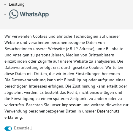
Leistung
Wir verwenden Cookies und ähnliche Technologien auf unserer
Website und verarbeiten personenbezogene Daten von
Besucher:innen unserer Webseite (z.B. IP-Adresse), um z.B. Inhalte
und Anzeigen zu personalisieren, Medien von Drittanbietern
einzubinden oder Zugriffe auf unsere Website zu analysieren. Die
Datenverarbeitung erfolgt erst durch gesetzte Cookies. Wir teilen
diese Daten mit Dritten, die wir in den Einstellungen benennen.
Die Datenverarbeitung kann mit Einwilligung oder aufgrund eines
berechtigten Interesses erfolgen. Die Zustimmung kann erteilt oder
© Copyright 2026 Sportauspuff-Store.de - Alle Rechte vorbehalten.
abgelehnt werden. Es besteht das Recht, nicht einzuwilligen und
Preisangaben inkl. gesetzlicher MwSt. und zzgl. Versandkosten
die Einwilligung zu einem späteren Zeitpunkt zu ändern oder zu
widerrufen. Beachten Sie unser
Impressum
und weitere Hinweise zur
Das Internetportal für Sportendschalldämpfer, Komplettanlagen,
Verwendung personenbezogener Daten in unserer
Daten­schutz­
Rennsportanlagen, Sportendrohre, Universalteile, Fächerkrümmer,
erklärung
.
Vorschalldämpfer, Sportkat, Ersatzrohr und Auspuffzubehör.
Essenziell
FOX, REMUS, FSW, FRIEDRICH MOTORSPORT, EISENMANN, ULTER