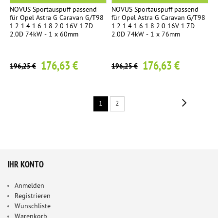
NOVUS Sportauspuff passend
NOVUS Sportauspuff passend
für Opel Astra G Caravan G/T98
für Opel Astra G Caravan G/T98
1.2 1.4 1.6 1.8 2.0 16V 1.7D
1.2 1.4 1.6 1.8 2.0 16V 1.7D
2.0D 74kW - 1 x 60mm
2.0D 74kW - 1 x 76mm
176,63 €
176,63 €
196,25 €
196,25 €
1
2
IHR KONTO
Anmelden
Registrieren
Wunschliste
Warenkorb