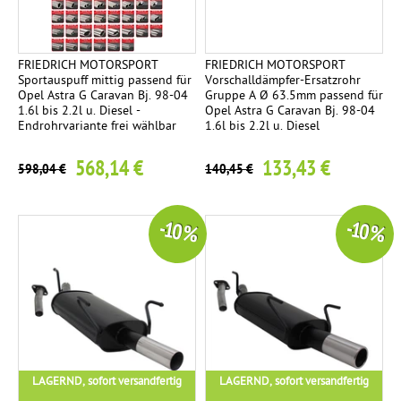
FRIEDRICH MOTORSPORT
FRIEDRICH MOTORSPORT
Sportauspuff mittig passend für
Vorschalldämpfer-Ersatzrohr
Opel Astra G Caravan Bj. 98-04
Gruppe A Ø 63.5mm passend für
1.6l bis 2.2l u. Diesel -
Opel Astra G Caravan Bj. 98-04
Endrohrvariante frei wählbar
1.6l bis 2.2l u. Diesel
568,14 €
133,43 €
598,04 €
140,45 €
-10 %
-10 %
LAGERND, sofort versandfertig
LAGERND, sofort versandfertig