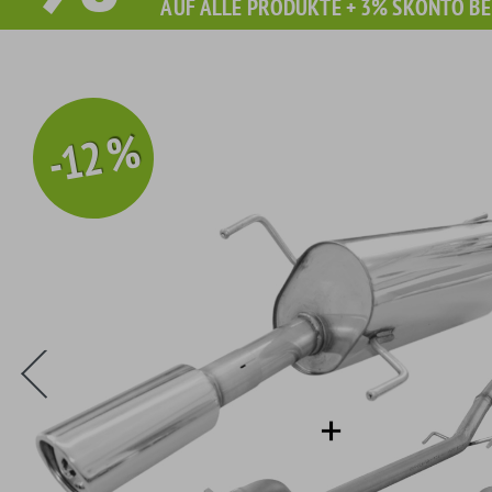
AUF ALLE PRODUKTE + 3% SKONTO BE
-12 %
Sie erhalten Sie beim Kauf diesen Artikel Grati