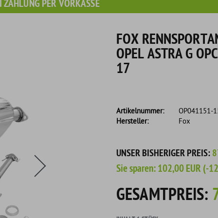
I ZAHLUNG PER VORKASSE
FOX RENNSPORTAN
OPEL ASTRA G OP
17
Artikelnummer:
OP041151-
Hersteller:
Fox
s eine Flasche Rain-X Regenabweiser!
UNSER BISHERIGER PREIS:
8
Sie sparen:
102,00 EUR
(-1
GESAMTPREIS: