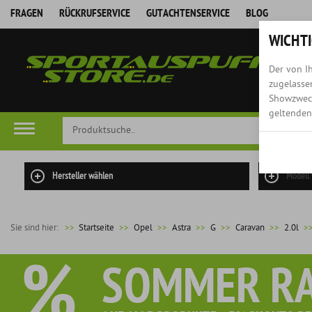
FRAGEN
RÜCKRUFSERVICE
GUTACHTENSERVICE
BLOG
WICHTI
Der von Ih
zugelassen
Showzweck
geltenden
Hersteller wählen
Modell
Sie sind hier:
>>
Startseite
Opel
Astra
G
Caravan
2.0l
%
SOMMER R