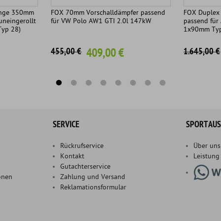
änge 350mm
FOX 70mm Vorschalldämpfer passend
FOX Duplex 
uneingerollt
für VW Polo AW1 GTI 2.0l 147kW
passend für 
Typ 28)
1x90mm Typ 
409,00 €
455,00 €
1.645,00 €
SERVICE
SPORTAUS
Rückrufservice
Über uns
Kontakt
Leistung
Gutachterservice
onen
Zahlung und Versand
Reklamationsformular