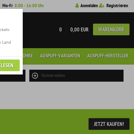
7
Mo-Fr
8:00 - 16:00 Uhr
Anmelden
Registrieren
0
0,00 EUR
WARENKORB
erkehr
n Land
GEN
ENDROHRE
AUSPUFF-VARIANTEN
AUSPUFF-HERSTELLER
ELESEN.
Variante wählen
JETZT KAUFEN!