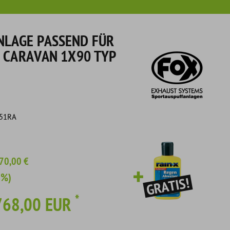
LAGE PASSEND FÜR
C CARAVAN 1X90 TYP
151RA
70,00 €
2%)
*
768,00 EUR