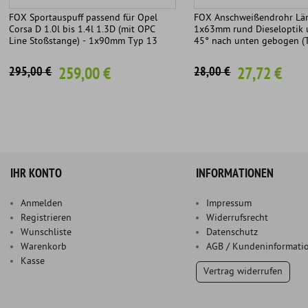
FOX Sportauspuff passend für Opel
FOX Anschweißendrohr L
Corsa D 1.0l bis 1.4l 1.3D (mit OPC
1x63mm rund Dieseloptik 
Line Stoßstange) - 1x90mm Typ 13
45° nach unten gebogen (
259,00 €
27,72 €
295,00 €
28,00 €
IHR KONTO
INFORMATIONEN
Anmelden
Impressum
Registrieren
Widerrufsrecht
Wunschliste
Datenschutz
Warenkorb
AGB / Kundeninformati
Kasse
Vertrag widerrufen