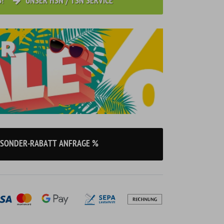
S!
UNSER HSN / TSN SERVICE
SONDER-RABATT ANFRAGE %