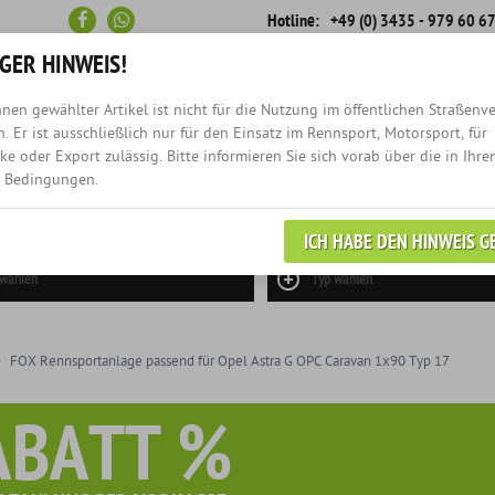
Hotline:
+49 (0) 3435 - 979 60 6
GER HINWEIS!
nen gewählter Artikel ist nicht für die Nutzung im öffentlichen Straßenv
Schneller
Rückruf-
. Er ist ausschließlich nur für den Einsatz im Rennsport, Motorsport, für
Versand
Service
e oder Export zulässig. Bitte informieren Sie sich vorab über die in Ihre
 Bedingungen.
NEWS
EINZELANFERTIGUN
ICH HABE DEN HINWEIS G
 wählen
Typ wählen
FOX Rennsportanlage passend für Opel Astra G OPC Caravan 1x90 Typ 17
ABATT %