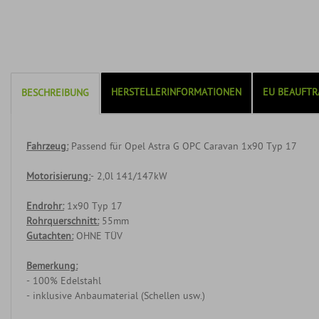
HERSTELLERINFORMATIONEN
EU BEAUFTR
BESCHREIBUNG
Fahrzeug:
Passend für Opel Astra G OPC Caravan 1x90 Typ 17
Motorisierung:
- 2,0l 141/147kW
Endrohr:
1x90 Typ 17
Rohrquerschnitt:
55mm
Gutachten:
OHNE TÜV
Bemerkung:
- 100% Edelstahl
- inklusive Anbaumaterial (Schellen usw.)