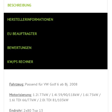
BESCHREIBUNG
HERSTELLERINFORMATIONEN
EU BEAUFTRAGTER
BEWERTUNGEN
KW/PS RECHNER
Fahrzeug:
Passend für VW Golf 6 ab Bj. 2008
Motorisierung:
1.2l 77kW / 1.4l 59/90/118kW / 1.6l 75kW /
1.6l TDI 66/77kW / 2.0l TDI 81/103kW
Endrohr:
2x80 Typ 13