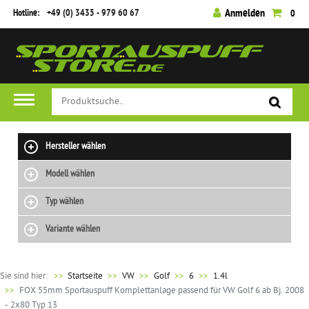
Hotline:
+49 (0) 3435 - 979 60 67
Anmelden
0
Hersteller wählen
Modell wählen
Typ wählen
Variante wählen
Sie sind hier:
>>
Startseite
VW
Golf
6
1.4l
FOX 55mm Sportauspuff Komplettanlage passend für VW Golf 6 ab Bj. 2008
- 2x80 Typ 13