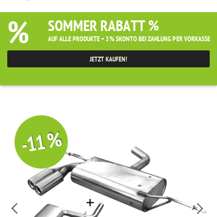
%
SOMMER RABATT %
AUF ALLE PRODUKTE + 3% SKONTO BEI ZAHLUNG PER VORKASSE
JETZT KAUFEN!
-11 %