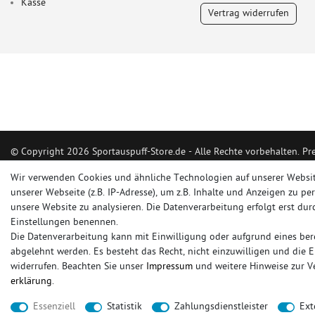
Kasse
Vertrag widerrufen
© Copyright 2026 Sportauspuff-Store.de - Alle Rechte vorbehalten. Pr
Das Internetportal für Sportendschalldämpfer, Komplettanlagen, Renns
Wir verwenden Cookies und ähnliche Technologien auf unserer Websi
Ersatzrohr und Auspuffzubehör.
unserer Webseite (z.B. IP-Adresse), um z.B. Inhalte und Anzeigen zu pe
unsere Website zu analysieren. Die Datenverarbeitung erfolgt erst durc
FOX, REMUS, FSW, FRIEDRICH MOTORSPORT, EISENMANN, ULTER SPO
Einstellungen benennen.
Die Datenverarbeitung kann mit Einwilligung oder aufgrund eines bere
sportauspuff
sportkat
fox
racing sportauspuff
endrohr
downpipe
kom
abgelehnt werden. Es besteht das Recht, nicht einzuwilligen und die 
rennsportanlage
vorschalldämpfer attrappe
ulter
vorschalldämpfer
fsw
widerrufen. Beachten Sie unser
Impressum
und weitere Hinweise zur 
erklärung
.
* gilt für Lieferungen innerhalb Deutschlands, Lieferzeiten für andere Länder entnehmen 
Essenziell
Statistik
Zahlungsdienstleister
Ext