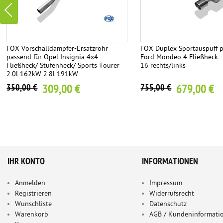
FOX Vorschalldämpfer-Ersatzrohr
FOX Duplex Sportauspuff p
passend für Opel Insignia 4x4
Ford Mondeo 4 Fließheck 
Fließheck/ Stufenheck/ Sports Tourer
16 rechts/links
2.0l 162kW 2.8l 191kW
309,00 €
679,00 €
350,00 €
755,00 €
IHR KONTO
INFORMATIONEN
Anmelden
Impressum
Registrieren
Widerrufsrecht
Wunschliste
Datenschutz
Warenkorb
AGB / Kundeninformati