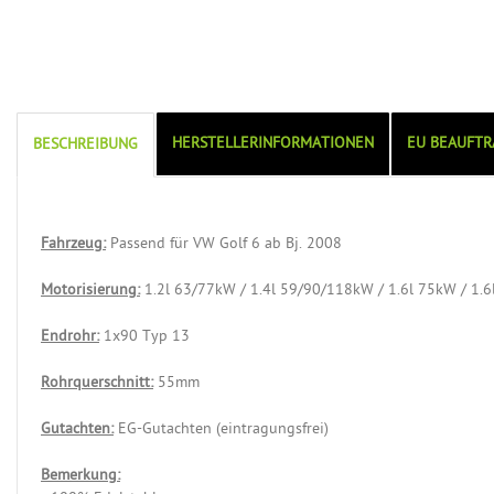
HERSTELLERINFORMATIONEN
EU BEAUFTR
BESCHREIBUNG
Fahrzeug:
Passend für VW Golf 6 ab Bj. 2008
Motorisierung:
1.2l 63/77kW / 1.4l 59/90/118kW / 1.6l 75kW / 1.6
Endrohr:
1x90 Typ 13
Rohrquerschnitt:
55mm
Gutachten:
EG-Gutachten (eintragungsfrei)
Bemerkung: