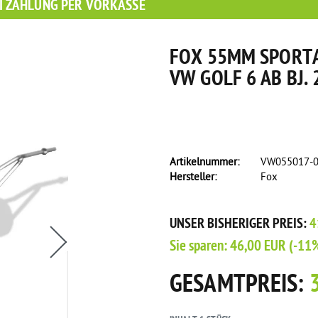
I ZAHLUNG PER VORKASSE
FOX 55MM SPORTA
VW GOLF 6 AB BJ. 
Artikelnummer:
VW055017-
Hersteller:
Fox
s eine Flasche Rain-X Regenabweiser!
UNSER BISHERIGER PREIS:
4
Sie sparen:
46,00 EUR
(-11
GESAMTPREIS: