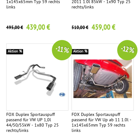
1x145x65mm Typ 59 rechts
2011 1.0l 85kW - 1x90 Typ 25
a
links
rechts/links
g
e
439,00 €
459,00 €
495,00 €
510,00 €
-11 %
-12 %
Aktion %
Aktion %
FOX Duplex Sportauspuff
FOX Duplex Sportauspuff
passend für VW UP 1,0l
passend für VW Up ab 11 1.0l -
44/50/55kW - 1x80 Typ 25
1x145x65mm Typ 59 rechts
rechts/links
links