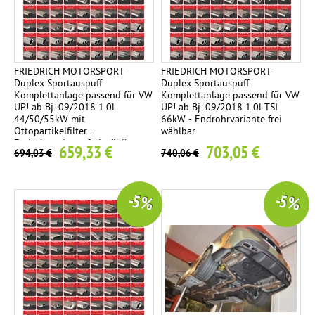
FRIEDRICH MOTORSPORT
FRIEDRICH MOTORSPORT
Duplex Sportauspuff
Duplex Sportauspuff
Komplettanlage passend für VW
Komplettanlage passend für VW
UP! ab Bj. 09/2018 1.0l
UP! ab Bj. 09/2018 1.0l TSI
44/50/55kW mit
66kW - Endrohrvariante frei
Ottopartikelfilter -
wählbar
Endrohrvariante frei wählbar
659,33 €
703,05 €
694,03 €
740,06 €
-5 %
-5 %