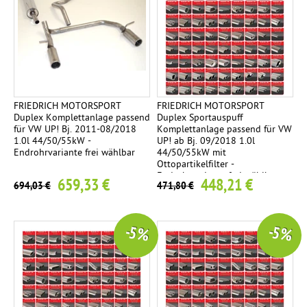
FRIEDRICH MOTORSPORT
FRIEDRICH MOTORSPORT
Duplex Komplettanlage passend
Duplex Sportauspuff
für VW UP! Bj. 2011-08/2018
Komplettanlage passend für VW
1.0l 44/50/55kW -
UP! ab Bj. 09/2018 1.0l
Endrohrvariante frei wählbar
44/50/55kW mit
Ottopartikelfilter -
Endrohrvariante frei wählbar
659,33 €
448,21 €
694,03 €
471,80 €
-5 %
-5 %