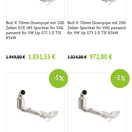
l
d
ä
Bull-X 70mm Downpipe mit 200
Bull-X 70mm Downpipe mit 200
Zellen ECE HJS Sportkat für VAG
Zellen Sportkat für VAG passend
m
passend für VW Up GTI 1.0 TSI
für VW Up GTI 1.0 TSI 85kW
p
85kW
f
e
1.851,55 €
972,80 €
1.949,00 €
1.024,00 €
r
K
5
-5 %
-5 %
o
m
p
l
e
t
t
a