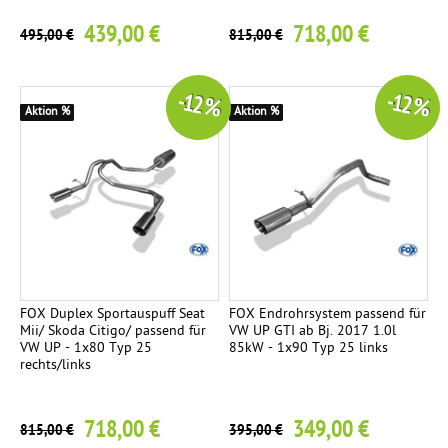
439,00 €
718,00 €
495,00 €
815,00 €
-12 %
-12 %
Aktion %
Aktion %
FOX Duplex Sportauspuff Seat
FOX Endrohrsystem passend für
Mii/ Skoda Citigo/ passend für
VW UP GTI ab Bj. 2017 1.0l
VW UP - 1x80 Typ 25
85kW - 1x90 Typ 25 links
rechts/links
718,00 €
349,00 €
815,00 €
395,00 €