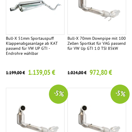
i
t
n
c
l
e
s
h
l
m
e
t
t
/
i
e
e
-
t
n
Bull-X 51mm Sportauspuff
Bull-X 70mm Downpipe mit 100
k
p
i
Klappenabgasanlage ab KAT
Zellen Sportkat für VAG passend
passend für VW UP GTI -
für VW Up GTI 1.0 TSI 85kW
a
g
Endrohre wählbar
a
r
1.139,05 €
972,80 €
1.199,00 €
1.024,00 €
E
3
n
-5 %
-5 %
d
s
c
h
a
l