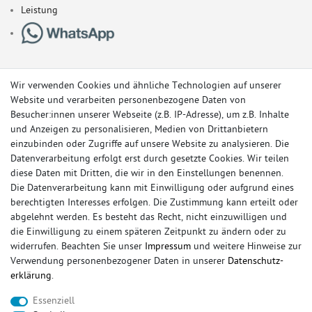
Leistung
Wir verwenden Cookies und ähnliche Technologien auf unserer
Website und verarbeiten personenbezogene Daten von
Besucher:innen unserer Webseite (z.B. IP-Adresse), um z.B. Inhalte
und Anzeigen zu personalisieren, Medien von Drittanbietern
einzubinden oder Zugriffe auf unsere Website zu analysieren. Die
Datenverarbeitung erfolgt erst durch gesetzte Cookies. Wir teilen
diese Daten mit Dritten, die wir in den Einstellungen benennen.
Die Datenverarbeitung kann mit Einwilligung oder aufgrund eines
berechtigten Interesses erfolgen. Die Zustimmung kann erteilt oder
© Copyright 2026 Sportauspuff-Store.de - Alle Rechte vorbehalten.
abgelehnt werden. Es besteht das Recht, nicht einzuwilligen und
Preisangaben inkl. gesetzlicher MwSt. und zzgl. Versandkosten
die Einwilligung zu einem späteren Zeitpunkt zu ändern oder zu
widerrufen. Beachten Sie unser
Impressum
und weitere Hinweise zur
Das Internetportal für Sportendschalldämpfer, Komplettanlagen,
Verwendung personenbezogener Daten in unserer
Daten­schutz­
Rennsportanlagen, Sportendrohre, Universalteile, Fächerkrümmer,
erklärung
.
Vorschalldämpfer, Sportkat, Ersatzrohr und Auspuffzubehör.
Essenziell
FOX, REMUS, FSW, FRIEDRICH MOTORSPORT, EISENMANN, ULTER