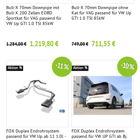
n
Bull-X 70mm Downpipe mit
Bull-X 70mm Downpipe ohne
Bull-X 200 Zellen EOBD
Kat für VAG passend für VW Up
l
Sportkat für VAG passend für
GTI 1.0 TSI 85kW
a
VW Up GTI 1.0 TSI 85kW
g
e
1.219,80 €
711,55 €
1.284,00 €
749,00 €
R
0
e
-11 %
-10 %
n
Aktion %
Aktion %
n
s
p
o
r
t
a
n
FOX Duplex Endrohrsystem
FOX Duplex Endrohrsystem
passend für VW Up ab 11 1.0l -
passend für VW UP GTI ab Bj.
l