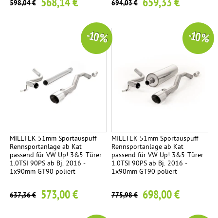
568,14 €
659,33 €
598,04 €
694,03 €
-10 %
-10 %
MILLTEK 51mm Sportauspuff
MILLTEK 51mm Sportauspuff
Rennsportanlage ab Kat
Rennsportanlage ab Kat
passend für VW Up! 3&5-Türer
passend für VW Up! 3&5-Türer
1.0TSI 90PS ab Bj. 2016 -
1.0TSI 90PS ab Bj. 2016 -
1x90mm GT90 poliert
1x90mm GT90 poliert
573,00 €
698,00 €
637,36 €
775,98 €