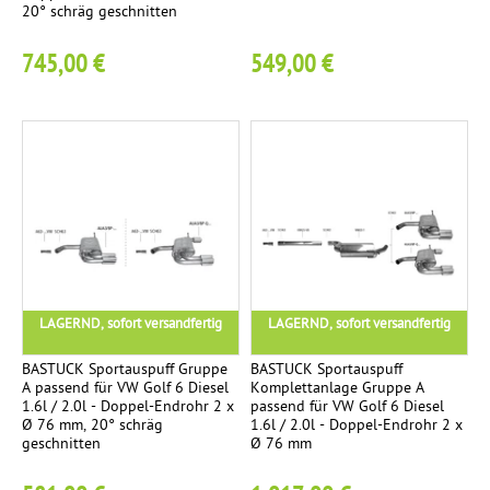
20° schräg geschnitten
r
o
745,00 €
549,00 €
m
e
E
3
n
d
r
o
h
r
LAGERND, sofort versandfertig
LAGERND, sofort versandfertig
-
S
BASTUCK Sportauspuff Gruppe
BASTUCK Sportauspuff
A passend für VW Golf 6 Diesel
Komplettanlage Gruppe A
e
1.6l / 2.0l - Doppel-Endrohr 2 x
passend für VW Golf 6 Diesel
t
Ø 76 mm, 20° schräg
1.6l / 2.0l - Doppel-Endrohr 2 x
geschnitten
Ø 76 mm
l
i