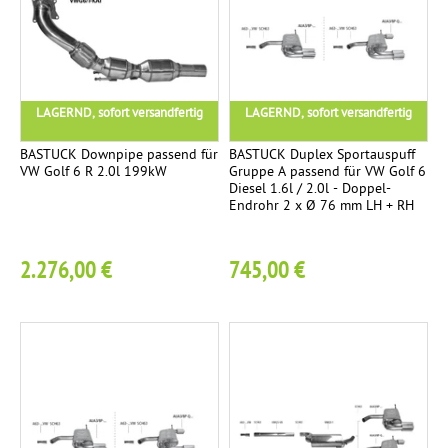
Ø
9
8
m
m
LAGERND, sofort versandfertig
LAGERND, sofort versandfertig
S
BASTUCK Downpipe passend für
BASTUCK Duplex Sportauspuff
t
VW Golf 6 R 2.0l 199kW
Gruppe A passend für VW Golf 6
r
Diesel 1.6l / 2.0l - Doppel-
Endrohr 2 x Ø 76 mm LH + RH
e
e
t
2.276,00 €
745,00 €
R
a
c
e
.
p
o