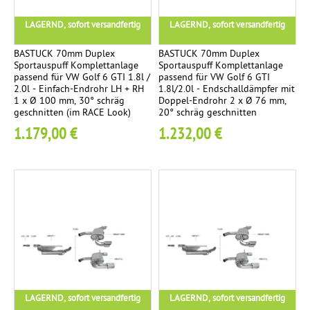
a
K
5
i
LAGERND, sofort versandfertig
LAGERND, sofort versandfertig
o
F
g
m
BASTUCK 70mm Duplex
BASTUCK 70mm Duplex
h
i
p
Sportauspuff Komplettanlage
Sportauspuff Komplettanlage
t
passend für VW Golf 6 GTI 1.8l /
passend für VW Golf 6 GTI
l
n
g
2.0l - Einfach-Endrohr LH + RH
1.8l/2.0l - Endschalldämpfer mit
e
1 x Ø 100 mm, 30° schräg
Doppel-Endrohr 2 x Ø 76 mm,
u
geschnitten (im RACE Look)
20° schräg geschnitten
d
t
t
1.179,00 €
1.232,00 €
t
.
o
a
v
n
l
e
l
r
o
a
c
g
g
h
e
r
i
o
R
9
m
c
e
t
LAGERND, sofort versandfertig
LAGERND, sofort versandfertig
n
: