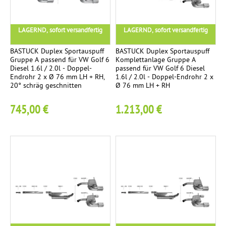
l
i
e
LAGERND, sofort versandfertig
LAGERND, sofort versandfertig
r
BASTUCK Duplex Sportauspuff
BASTUCK Duplex Sportauspuff
t
Gruppe A passend für VW Golf 6
Komplettanlage Gruppe A
Diesel 1.6l / 2.0l - Doppel-
passend für VW Golf 6 Diesel
Endrohr 2 x Ø 76 mm LH + RH,
1.6l / 2.0l - Doppel-Endrohr 2 x
E
3
20° schräg geschnitten
Ø 76 mm LH + RH
n
d
745,00 €
1.213,00 €
r
o
h
r
-
S
e
t
l