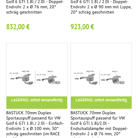
e
Golf 6 GTI 1.8l / 2.0l - Doppel-
Golf 6 GTI 1.8l / 2.0l - Doppel-
-
Endrohr 2 x Ø 76 mm, 20°
Endrohr 2 x Ø 90 mm mit Lippe,
l
1
K
schräg geschnitten
20° schräg geschnitten
C
a
e
a
832,00 €
923,00 €
t
r
a
a
b
l
s
o
y
n
e
s
-
a
S
E
t
n
o
e
d
r
r
l
LAGERND, sofort versandfertig
LAGERND, sofort versandfertig
o
V
3
e
h
o
BASTUCK 70mm Duplex
BASTUCK 70mm Duplex
r
Sportauspuff passend für VW
Sportauspuff passend für VW
r
c
Golf 6 GTI 1.8l / 2.0l - Einfach-
Golf 6 GTI 1.8l/2.0l -
Ø
s
Endrohr 1 x Ø 100 mm, 30°
Endschalldämpfer mit Doppel-
t
1
schräg geschnitten (im RACE
Endrohr 2 x Ø 76 mm, 20°
c