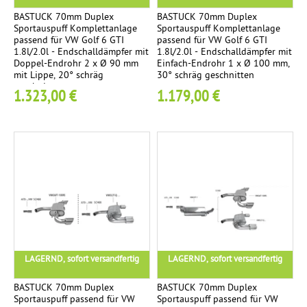
n
BASTUCK 70mm Duplex
BASTUCK 70mm Duplex
E
3
:
s
Sportauspuff Komplettanlage
Sportauspuff Komplettanlage
n
passend für VW Golf 6 GTI
passend für VW Golf 6 GTI
p
1.8l/2.0l - Endschalldämpfer mit
1.8l/2.0l - Endschalldämpfer mit
T
d
o
Doppel-Endrohr 2 x Ø 90 mm
Einfach-Endrohr 1 x Ø 100 mm,
r
mit Lippe, 20° schräg
30° schräg geschnitten
e
r
o
geschnitten
1.323,00 €
1.179,00 €
t
h
m
a
r
n
p
-
l
S
l
a
e
g
a
t
e
l
t
i
S
1
/
e
p
r
LAGERND, sofort versandfertig
LAGERND, sofort versandfertig
o
.
e
r
BASTUCK 70mm Duplex
BASTUCK 70mm Duplex
j
p
Sportauspuff passend für VW
Sportauspuff passend für VW
t