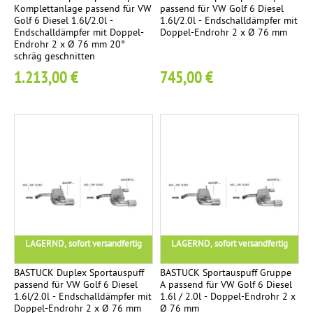
m
Komplettanlage passend für VW
passend für VW Golf 6 Diesel
Golf 6 Diesel 1.6l/2.0l -
1.6l/2.0l - Endschalldämpfer mit
S
Endschalldämpfer mit Doppel-
Doppel-Endrohr 2 x Ø 76 mm
t
Endrohr 2 x Ø 76 mm 20°
schräg geschnitten
r
1.213,00 €
745,00 €
e
e
t
R
a
c
e
B
l
a
LAGERND, sofort versandfertig
LAGERND, sofort versandfertig
c
k
BASTUCK Duplex Sportauspuff
BASTUCK Sportauspuff Gruppe
passend für VW Golf 6 Diesel
A passend für VW Golf 6 Diesel
C
1.6l/2.0l - Endschalldämpfer mit
1.6l / 2.0l - Doppel-Endrohr 2 x
h
Doppel-Endrohr 2 x Ø 76 mm
Ø 76 mm