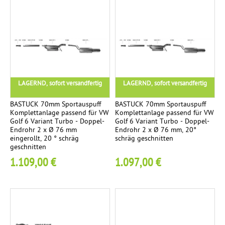
S
e
t
l
i
/
r
LAGERND, sofort versandfertig
LAGERND, sofort versandfertig
e
j
BASTUCK 70mm Sportauspuff
BASTUCK 70mm Sportauspuff
Komplettanlage passend für VW
Komplettanlage passend für VW
e
Golf 6 Variant Turbo - Doppel-
Golf 6 Variant Turbo - Doppel-
1
Endrohr 2 x Ø 76 mm
Endrohr 2 x Ø 76 mm, 20°
eingerollt, 20 ° schräg
schräg geschnitten
E
geschnitten
n
1.109,00 €
1.097,00 €
d
r
o
h
r