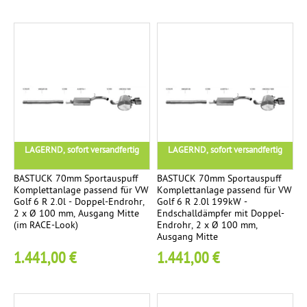
f
b
a
u
T
i
t
a
n
LAGERND, sofort versandfertig
LAGERND, sofort versandfertig
E
3
BASTUCK 70mm Sportauspuff
BASTUCK 70mm Sportauspuff
Komplettanlage passend für VW
Komplettanlage passend für VW
n
Golf 6 R 2.0l - Doppel-Endrohr,
Golf 6 R 2.0l 199kW -
d
2 x Ø 100 mm, Ausgang Mitte
Endschalldämpfer mit Doppel-
(im RACE-Look)
Endrohr, 2 x Ø 100 mm,
r
Ausgang Mitte
o
1.441,00 €
1.441,00 €
h
r
-