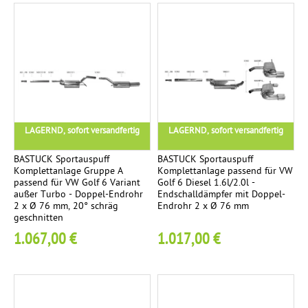
m
s
c
h
r
ä
g
.
LAGERND, sofort versandfertig
LAGERND, sofort versandfertig
v
BASTUCK Sportauspuff
BASTUCK Sportauspuff
e
Komplettanlage Gruppe A
Komplettanlage passend für VW
r
passend für VW Golf 6 Variant
Golf 6 Diesel 1.6l/2.0l -
außer Turbo - Doppel-Endrohr
Endschalldämpfer mit Doppel-
c
2 x Ø 76 mm, 20° schräg
Endrohr 2 x Ø 76 mm
h
geschnitten
r
1.067,00 €
1.017,00 €
o
m
t