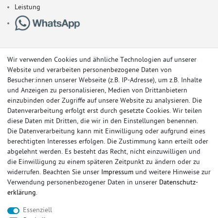
Leistung
Wir verwenden Cookies und ähnliche Technologien auf unserer
Website und verarbeiten personenbezogene Daten von
Besucher:innen unserer Webseite (z.B. IP-Adresse), um z.B. Inhalte
und Anzeigen zu personalisieren, Medien von Drittanbietern
einzubinden oder Zugriffe auf unsere Website zu analysieren. Die
Datenverarbeitung erfolgt erst durch gesetzte Cookies. Wir teilen
diese Daten mit Dritten, die wir in den Einstellungen benennen.
Die Datenverarbeitung kann mit Einwilligung oder aufgrund eines
berechtigten Interesses erfolgen. Die Zustimmung kann erteilt oder
© Copyright 2026 Sportauspuff-Store.de - Alle Rechte vorbehalten.
abgelehnt werden. Es besteht das Recht, nicht einzuwilligen und
Preisangaben inkl. gesetzlicher MwSt. und zzgl. Versandkosten
die Einwilligung zu einem späteren Zeitpunkt zu ändern oder zu
widerrufen. Beachten Sie unser
Impressum
und weitere Hinweise zur
Das Internetportal für Sportendschalldämpfer, Komplettanlagen,
Verwendung personenbezogener Daten in unserer
Daten­schutz­
Rennsportanlagen, Sportendrohre, Universalteile, Fächerkrümmer,
erklärung
.
Vorschalldämpfer, Sportkat, Ersatzrohr und Auspuffzubehör.
Essenziell
FOX, REMUS, FSW, FRIEDRICH MOTORSPORT, EISENMANN, ULTER