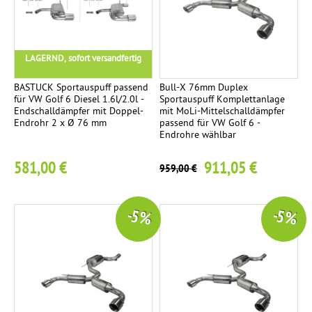
LAGERND, sofort versandfertig
BASTUCK Sportauspuff passend
Bull-X 76mm Duplex
für VW Golf 6 Diesel 1.6l/2.0l -
Sportauspuff Komplettanlage
Endschalldämpfer mit Doppel-
mit MoLi-Mittelschalldämpfer
Endrohr 2 x Ø 76 mm
passend für VW Golf 6 -
Endrohre wählbar
581,00 €
911,05 €
959,00 €
-5 %
-5 %