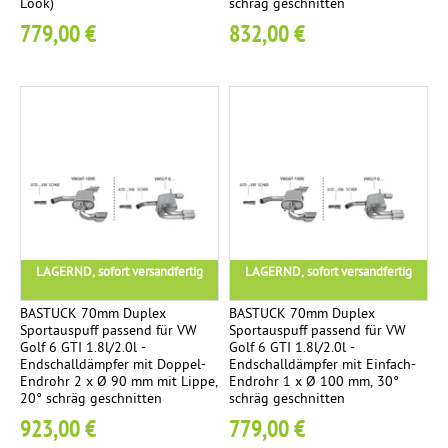
Look)
schräg geschnitten
0
h
779,00 €
832,00 €
2
a
m
l
m
l
s
d
c
ä
h
m
r
p
ä
f
g
e
.
r
LAGERND, sofort versandfertig
LAGERND, sofort versandfertig
I
n
BASTUCK 70mm Duplex
BASTUCK 70mm Duplex
n
Sportauspuff passend für VW
Sportauspuff passend für VW
Golf 6 GTI 1.8l/2.0l -
Golf 6 GTI 1.8l/2.0l -
e
Endschalldämpfer mit Doppel-
Endschalldämpfer mit Einfach-
n
Endrohr 2 x Ø 90 mm mit Lippe,
Endrohr 1 x Ø 100 mm, 30°
20° schräg geschnitten
schräg geschnitten
a
923,00 €
779,00 €
u