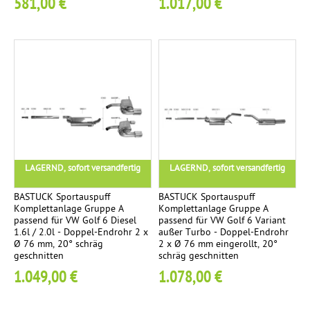
581,00 €
1.017,00 €
/
r
e
j
e
1
E
n
d
r
LAGERND, sofort versandfertig
LAGERND, sofort versandfertig
o
BASTUCK Sportauspuff
BASTUCK Sportauspuff
h
Komplettanlage Gruppe A
Komplettanlage Gruppe A
r
passend für VW Golf 6 Diesel
passend für VW Golf 6 Variant
1.6l / 2.0l - Doppel-Endrohr 2 x
außer Turbo - Doppel-Endrohr
Ø
Ø 76 mm, 20° schräg
2 x Ø 76 mm eingerollt, 20°
1
geschnitten
schräg geschnitten
0
1.049,00 €
1.078,00 €
2
m