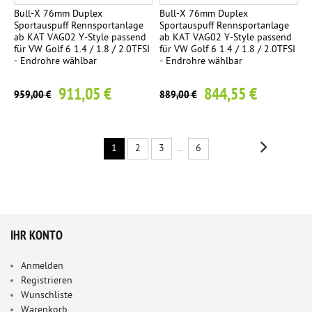
Bull-X 76mm Duplex
Bull-X 76mm Duplex
Sportauspuff Rennsportanlage
Sportauspuff Rennsportanlage
ab KAT VAG02 Y-Style passend
ab KAT VAG02 Y-Style passend
für VW Golf 6 1.4 / 1.8 / 2.0TFSI
für VW Golf 6 1.4 / 1.8 / 2.0TFSI
- Endrohre wählbar
- Endrohre wählbar
911,05 €
844,55 €
959,00 €
889,00 €
1
2
3
...
6
IHR KONTO
Anmelden
Registrieren
Wunschliste
Warenkorb