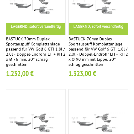
r
e
ä
n
c
e
d
m
s
h
Ø
r
p
e
t
1
i
LAGERND, sofort versandfertig
LAGERND, sofort versandfertig
f
i
e
0
c
e
t
n
2
BASTUCK 70mm Duplex
BASTUCK 70mm Duplex
h
r
i
Sportauspuff Komplettanlage
Sportauspuff Komplettanlage
m
passend für VW Golf 6 GTI 1.8l /
passend für VW Golf 6 GTI 1.8l /
g
m
2.0l - Doppel-Endrohr LH + RH 2
2.0l - Doppel-Endrohr LH + RH 2
F
6
E
4
x Ø 76 mm, 20° schräg
x Ø 90 mm mit Lippe, 20°
s
S
geschnitten
schräg geschnitten
r
M
4
c
W
1.232,00 €
1.323,00 €
s
i
h
a
t
r
M
4
t
t
ä
i
z
i
g
l
r
g
.
l
o
s
t
h
t
e
r
r
k