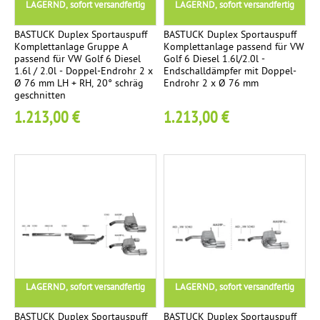
i
LAGERND, sofort versandfertig
LAGERND, sofort versandfertig
/
BASTUCK Duplex Sportauspuff
BASTUCK Duplex Sportauspuff
r
Komplettanlage Gruppe A
Komplettanlage passend für VW
passend für VW Golf 6 Diesel
Golf 6 Diesel 1.6l/2.0l -
e
1.6l / 2.0l - Doppel-Endrohr 2 x
Endschalldämpfer mit Doppel-
j
Ø 76 mm LH + RH, 20° schräg
Endrohr 2 x Ø 76 mm
e
geschnitten
1
1.213,00 €
1.213,00 €
E
n
d
r
o
h
r
Ø
9
LAGERND, sofort versandfertig
LAGERND, sofort versandfertig
8
m
BASTUCK Duplex Sportauspuff
BASTUCK Duplex Sportauspuff