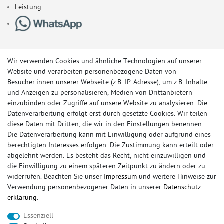
Leistung
Wir verwenden Cookies und ähnliche Technologien auf unserer
Website und verarbeiten personenbezogene Daten von
Besucher:innen unserer Webseite (z.B. IP-Adresse), um z.B. Inhalte
und Anzeigen zu personalisieren, Medien von Drittanbietern
einzubinden oder Zugriffe auf unsere Website zu analysieren. Die
Datenverarbeitung erfolgt erst durch gesetzte Cookies. Wir teilen
diese Daten mit Dritten, die wir in den Einstellungen benennen.
Die Datenverarbeitung kann mit Einwilligung oder aufgrund eines
berechtigten Interesses erfolgen. Die Zustimmung kann erteilt oder
© Copyright 2026 Sportauspuff-Store.de - Alle Rechte vorbehalten.
abgelehnt werden. Es besteht das Recht, nicht einzuwilligen und
Preisangaben inkl. gesetzlicher MwSt. und zzgl. Versandkosten
die Einwilligung zu einem späteren Zeitpunkt zu ändern oder zu
widerrufen. Beachten Sie unser
Impressum
und weitere Hinweise zur
Das Internetportal für Sportendschalldämpfer, Komplettanlagen,
Verwendung personenbezogener Daten in unserer
Daten­schutz­
Rennsportanlagen, Sportendrohre, Universalteile, Fächerkrümmer,
erklärung
.
Vorschalldämpfer, Sportkat, Ersatzrohr und Auspuffzubehör.
Essenziell
FOX, REMUS, FSW, FRIEDRICH MOTORSPORT, EISENMANN, ULTER