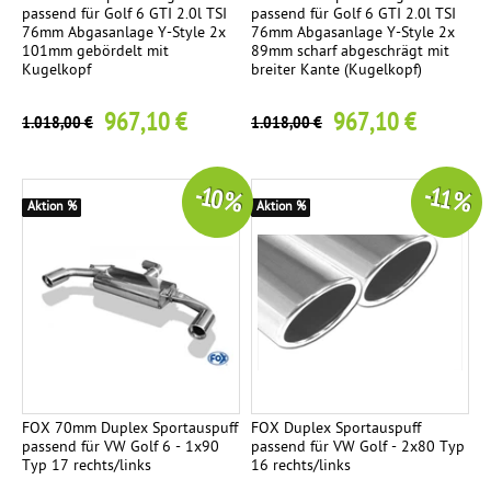
passend für Golf 6 GTI 2.0l TSI
passend für Golf 6 GTI 2.0l TSI
76mm Abgasanlage Y-Style 2x
76mm Abgasanlage Y-Style 2x
101mm gebördelt mit
89mm scharf abgeschrägt mit
Kugelkopf
breiter Kante (Kugelkopf)
967,10 €
967,10 €
1.018,00 €
1.018,00 €
-10 %
-11 %
Aktion %
Aktion %
FOX 70mm Duplex Sportauspuff
FOX Duplex Sportauspuff
passend für VW Golf 6 - 1x90
passend für VW Golf - 2x80 Typ
Typ 17 rechts/links
16 rechts/links