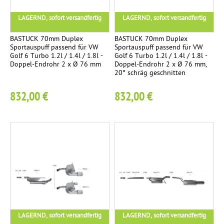
n
LAGERND, sofort versandfertig
LAGERND, sofort versandfertig
l
a
BASTUCK 70mm Duplex
BASTUCK 70mm Duplex
Sportauspuff passend für VW
Sportauspuff passend für VW
g
Golf 6 Turbo 1.2l / 1.4l / 1.8l -
Golf 6 Turbo 1.2l / 1.4l / 1.8l -
e
Doppel-Endrohr 2 x Ø 76 mm
Doppel-Endrohr 2 x Ø 76 mm,
20° schräg geschnitten
V
1
832,00 €
832,00 €
o
r
s
c
h
a
l
l
d
ä
LAGERND, sofort versandfertig
LAGERND, sofort versandfertig
m