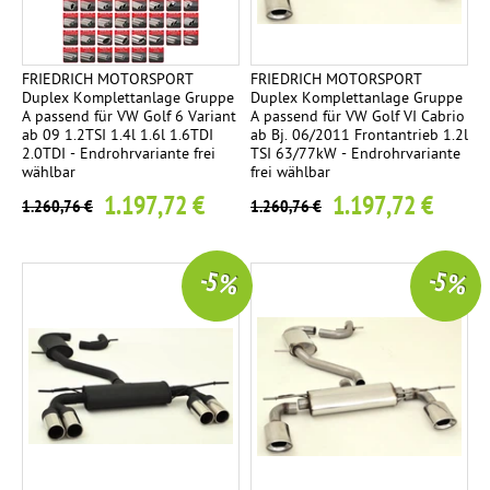
FRIEDRICH MOTORSPORT
FRIEDRICH MOTORSPORT
Duplex Komplettanlage Gruppe
Duplex Komplettanlage Gruppe
A passend für VW Golf 6 Variant
A passend für VW Golf VI Cabrio
ab 09 1.2TSI 1.4l 1.6l 1.6TDI
ab Bj. 06/2011 Frontantrieb 1.2l
2.0TDI - Endrohrvariante frei
TSI 63/77kW - Endrohrvariante
wählbar
frei wählbar
1.197,72 €
1.197,72 €
1.260,76 €
1.260,76 €
-5 %
-5 %