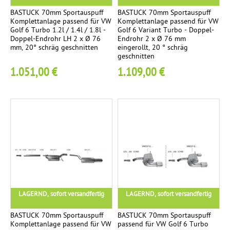
p
BASTUCK 70mm Sportauspuff
BASTUCK 70mm Sportauspuff
Komplettanlage passend für VW
Komplettanlage passend für VW
f
Golf 6 Turbo 1.2l / 1.4l / 1.8l -
Golf 6 Variant Turbo - Doppel-
e
Doppel-Endrohr LH 2 x Ø 76
Endrohr 2 x Ø 76 mm
mm, 20° schräg geschnitten
eingerollt, 20 ° schräg
r
geschnitten
1.051,00 €
1.109,00 €
LAGERND, sofort versandfertig
LAGERND, sofort versandfertig
BASTUCK 70mm Sportauspuff
BASTUCK 70mm Sportauspuff
Komplettanlage passend für VW
passend für VW Golf 6 Turbo