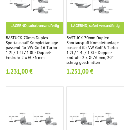
e
s
n
c
d
a
s
h
r
t
e
t
i
LAGERND, sofort versandfertig
LAGERND, sofort versandfertig
z
i
e
c
r
t
n
BASTUCK 70mm Duplex
BASTUCK 70mm Duplex
h
o
i
Sportauspuff Komplettanlage
Sportauspuff Komplettanlage
passend für VW Golf 6 Turbo
passend für VW Golf 6 Turbo
h
g
1.2l / 1.4l / 1.8l - Doppel-
1.2l / 1.4l / 1.8l - Doppel-
N
2
r
Endrohr 2 x Ø 76 mm
Endrohr 2 x Ø 76 mm, 20°
O
schräg geschnitten
M
1
V
1.231,00 €
1.231,00 €
K
i
3
U
o
t
S
m
t
p
i
R
3
l
g
E
e
M
t
U
t
S
a