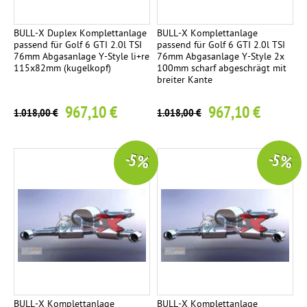
BULL-X Duplex Komplettanlage
BULL-X Komplettanlage
passend für Golf 6 GTI 2.0l TSI
passend für Golf 6 GTI 2.0l TSI
76mm Abgasanlage Y-Style li+re
76mm Abgasanlage Y-Style 2x
115x82mm (kugelkopf)
100mm scharf abgeschrägt mit
breiter Kante
967,10 €
967,10 €
1.018,00 €
1.018,00 €
-5 %
-5 %
BULL-X Komplettanlage
BULL-X Komplettanlage