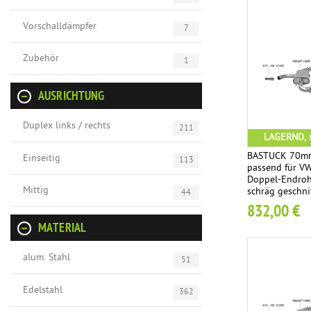
Vorschalldämpfer
7
Zubehör
1
AUSRICHTUNG
Duplex links / rechts
211
LAGERND, s
BASTUCK 70mm
Einseitig
113
passend für VW 
Doppel-Endroh
Mittig
schräg geschni
44
832,00 €
MATERIAL
alum. Stahl
51
Edelstahl
362