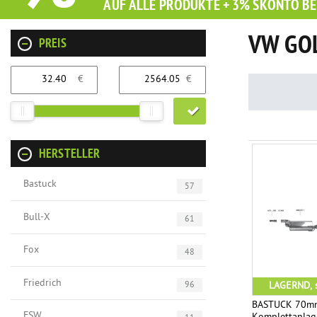
AUF ALLE PRODUKTE + 3% SKONTO BE
VW GOL
PREIS
€
€
HERSTELLER
Bastuck
57
Bull-X
61
Fox
48
Friedrich
LAGERND, s
96
BASTUCK 70mm
FSW