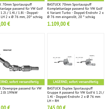
 70mm Sportauspuff
BASTUCK 70mm Sportauspuff
tanlage passend für VW Golf
Komplettanlage passend für VW Golf
1.2l / 1.4l / 1.8l - Doppel-
6 Variant Turbo - Doppel-Endrohr 2 x
 LH 2 x Ø 76 mm, 20° schräg
Ø 76 mm eingerollt, 20 ° schräg
tten
geschnitten
,00 €
1.109,00 €
RND, sofort versandfertig
LAGERND, sofort versandfertig
 Downpipe passend für VW
BASTUCK Duplex Sportauspuff
R 2.0l 199kW
Gruppe A passend für VW Golf 6 1.2l /
1.4l - Doppel-Endrohr 2 x Ø 76 mm
LH + RH
,00 €
745,00 €