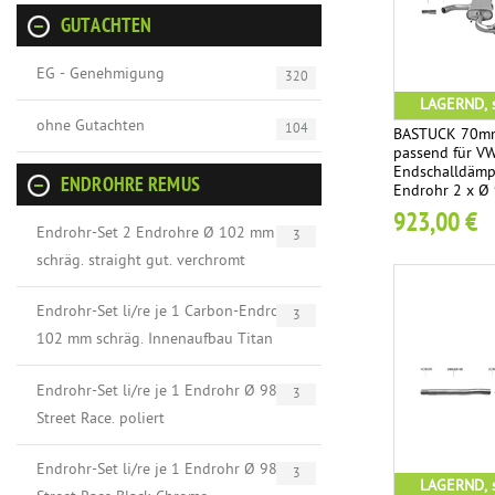
GUTACHTEN
EG - Genehmigung
320
LAGERND, s
ohne Gutachten
104
BASTUCK 70mm
passend für VW 
Endschalldämp
ENDROHRE REMUS
Endrohr 2 x Ø
schräg geschni
923,00 €
Endrohr-Set 2 Endrohre Ø 102 mm
3
schräg. straight gut. verchromt
Endrohr-Set li/re je 1 Carbon-Endrohr Ø
3
102 mm schräg. Innenaufbau Titan
Endrohr-Set li/re je 1 Endrohr Ø 98 mm
3
Street Race. poliert
Endrohr-Set li/re je 1 Endrohr Ø 98 mm
3
LAGERND, s