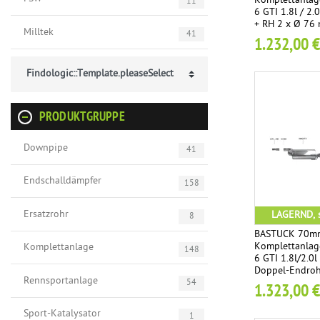
Komplettanlag
11
6 GTI 1.8l / 2
+ RH 2 x Ø 76 
Milltek
41
geschnitten
1.232,00 €
Findologic::Template.pleaseSelect
PRODUKTGRUPPE
Downpipe
41
Endschalldämpfer
158
Ersatzrohr
LAGERND, s
8
BASTUCK 70mm
Komplettanlag
Komplettanlage
148
6 GTI 1.8l/2.0
Doppel-Endroh
Rennsportanlage
Lippe, 20° sch
54
1.323,00 €
Sport-Katalysator
1