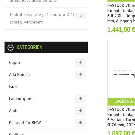
Street Race Black Chrome
BASTUCK 70mm
Komplettanlag
Endrohr-Set li/re je 1 Endrohr Ø 102 mm
6 R 2.0l - Dop
3
mm, Ausgang M
schräg. verchromt
1.441,00 €
KATEGORIEN
Cupra
Alfa Romeo
Isuzu
Lamborghini
LAGERND, s
BASTUCK 70mm
Audi
Komplettanlag
6 Variant Turb
Passend für BMW
Ø 76 mm, 20° 
1.097,00 €