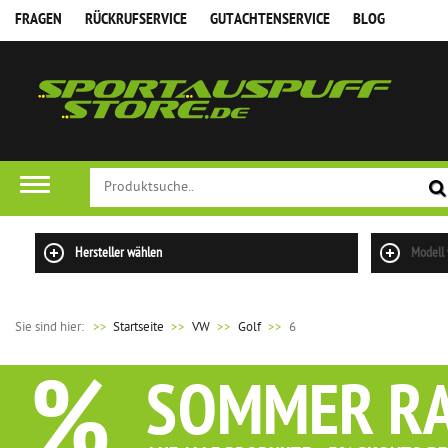
FRAGEN
RÜCKRUFSERVICE
GUTACHTENSERVICE
BLOG
FILTER
Hersteller wählen
Modell
Sie sind hier:
>>
Startseite
VW
Golf
6
%
SOMMER R