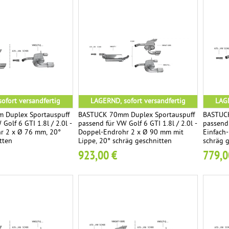
ofort versandfertig
LAGERND, sofort versandfertig
LAGE
 Duplex Sportauspuff
BASTUCK 70mm Duplex Sportauspuff
BASTUCK
Golf 6 GTI 1.8l / 2.0l -
passend für VW Golf 6 GTI 1.8l / 2.0l -
passend 
r 2 x Ø 76 mm, 20°
Doppel-Endrohr 2 x Ø 90 mm mit
Einfach
tten
Lippe, 20° schräg geschnitten
schräg 
923,00 €
779,0