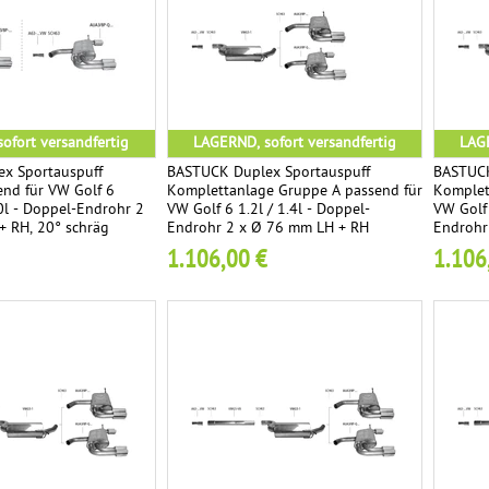
ofort versandfertig
LAGERND, sofort versandfertig
LAGE
x Sportauspuff
BASTUCK Duplex Sportauspuff
BASTUCK
nd für VW Golf 6
Komplettanlage Gruppe A passend für
Komplet
.0l - Doppel-Endrohr 2
VW Golf 6 1.2l / 1.4l - Doppel-
VW Golf 
+ RH, 20° schräg
Endrohr 2 x Ø 76 mm LH + RH
Endrohr
schräg 
1.106,00 €
1.106