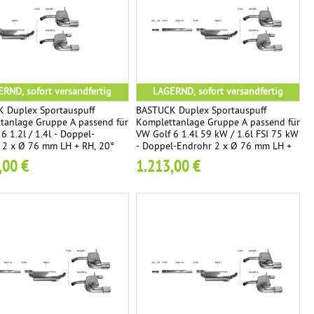
RND, sofort versandfertig
LAGERND, sofort versandfertig
 Duplex Sportauspuff
BASTUCK Duplex Sportauspuff
tanlage Gruppe A passend für
Komplettanlage Gruppe A passend für
6 1.2l / 1.4l - Doppel-
VW Golf 6 1.4l 59 kW / 1.6l FSI 75 kW
 2 x Ø 76 mm LH + RH, 20°
- Doppel-Endrohr 2 x Ø 76 mm LH +
geschnitten
RH
,00 €
1.213,00 €