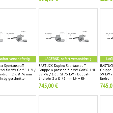
ofort versandfertig
LAGERND, sofort versandfertig
LAGE
x Sportauspuff
BASTUCK Duplex Sportauspuff
BASTUCK
nd für VW Golf 6 1.2l /
Gruppe A passend für VW Golf 6 1.4l
Gruppe 
-Endrohr 2 x Ø 76 mm
59 kW / 1.6l FSI 75 kW - Doppel-
59 kW / 
chräg geschnitten
Endrohr 2 x Ø 76 mm LH + RH
Endrohr
schräg 
745,00 €
745,0