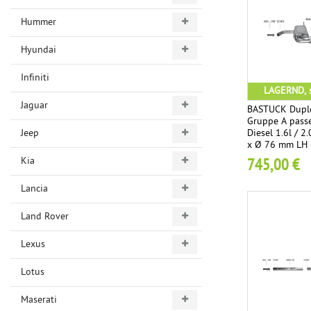
Hummer
Hyundai
Infiniti
LAGERND, s
Jaguar
BASTUCK Duple
Gruppe A passe
Jeep
Diesel 1.6l / 2
x Ø 76 mm LH 
geschnitten
Kia
745,00 €
Lancia
Land Rover
Lexus
Lotus
Maserati