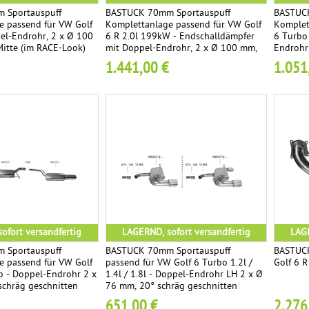
 Sportauspuff
BASTUCK 70mm Sportauspuff
BASTUCK
e passend für VW Golf
Komplettanlage passend für VW Golf
Komplet
pel-Endrohr, 2 x Ø 100
6 R 2.0l 199kW - Endschalldämpfer
6 Turbo 
itte (im RACE-Look)
mit Doppel-Endrohr, 2 x Ø 100 mm,
Endrohr
Ausgang Mitte
geschni
1.441,00 €
1.051
ofort versandfertig
LAGERND, sofort versandfertig
LAGE
 Sportauspuff
BASTUCK 70mm Sportauspuff
BASTUCK
e passend für VW Golf
passend für VW Golf 6 Turbo 1.2l /
Golf 6 
o - Doppel-Endrohr 2 x
1.4l / 1.8l - Doppel-Endrohr LH 2 x Ø
schräg geschnitten
76 mm, 20° schräg geschnitten
651,00 €
2.276