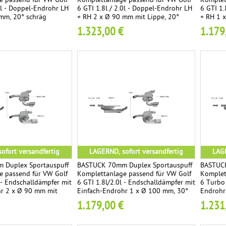
e passend für VW Golf
Komplettanlage passend für VW Golf
Komplet
.0l - Doppel-Endrohr LH
6 GTI 1.8l / 2.0l - Doppel-Endrohr LH
6 GTI 1.
mm, 20° schräg
+ RH 2 x Ø 90 mm mit Lippe, 20°
+ RH 1 
schräg geschnitten
geschni
1.323,00 €
1.179
ofort versandfertig
LAGERND, sofort versandfertig
LAGE
 Duplex Sportauspuff
BASTUCK 70mm Duplex Sportauspuff
BASTUCK
e passend für VW Golf
Komplettanlage passend für VW Golf
Komplet
l - Endschalldämpfer mit
6 GTI 1.8l/2.0l - Endschalldämpfer mit
6 Turbo 
r 2 x Ø 90 mm mit
Einfach-Endrohr 1 x Ø 100 mm, 30°
Endrohr
räg geschnitten
schräg geschnitten
1.179,00 €
1.231