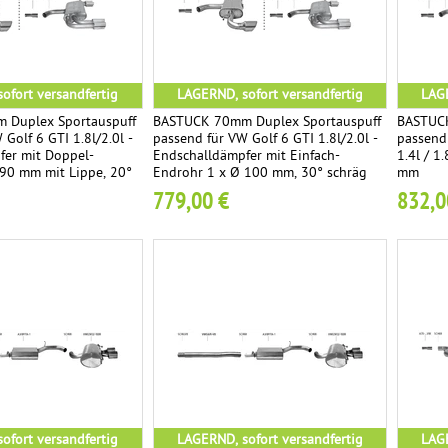
ofort versandfertig
LAGERND, sofort versandfertig
LAGE
 Duplex Sportauspuff
BASTUCK 70mm Duplex Sportauspuff
BASTUCK
Golf 6 GTI 1.8l/2.0l -
passend für VW Golf 6 GTI 1.8l/2.0l -
passend 
fer mit Doppel-
Endschalldämpfer mit Einfach-
1.4l / 1
 90 mm mit Lippe, 20°
Endrohr 1 x Ø 100 mm, 30° schräg
mm
tten
geschnitten
779,00 €
832,0
ofort versandfertig
LAGERND, sofort versandfertig
LAGE