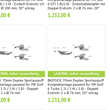
tanlage passend für VW Golf
Komplettanlage passend für VW Golf
8l / 2.0l - Einfach-Endrohr LH
6 GTI 1.8l/2.0l - Endschalldämpfer mit
x Ø 100 mm, 30° schräg
Doppel-Endrohr 2 x Ø 76 mm, 20°
tten (im RACE Look)
schräg geschnitten
,00 €
1.232,00 €
RND, sofort versandfertig
LAGERND, sofort versandfertig
 70mm Duplex Sportauspuff
BASTUCK 70mm Duplex Sportauspuff
tanlage passend für VW Golf
Komplettanlage passend für VW Golf
1.2l / 1.4l / 1.8l - Doppel-
6 Turbo 1.2l / 1.4l / 1.8l - Doppel-
 2 x Ø 76 mm
Endrohr 2 x Ø 76 mm, 20° schräg
geschnitten
,00 €
1.231,00 €