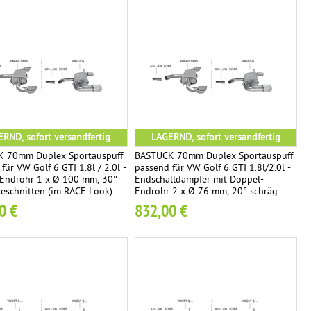
RND, sofort versandfertig
LAGERND, sofort versandfertig
 70mm Duplex Sportauspuff
BASTUCK 70mm Duplex Sportauspuff
für VW Golf 6 GTI 1.8l / 2.0l -
passend für VW Golf 6 GTI 1.8l/2.0l -
-Endrohr 1 x Ø 100 mm, 30°
Endschalldämpfer mit Doppel-
geschnitten (im RACE Look)
Endrohr 2 x Ø 76 mm, 20° schräg
geschnitten
0 €
832,00 €