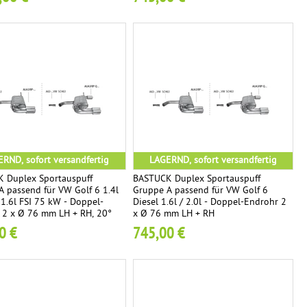
RND, sofort versandfertig
LAGERND, sofort versandfertig
 Duplex Sportauspuff
BASTUCK Duplex Sportauspuff
A passend für VW Golf 6 1.4l
Gruppe A passend für VW Golf 6
1.6l FSI 75 kW - Doppel-
Diesel 1.6l / 2.0l - Doppel-Endrohr 2
 2 x Ø 76 mm LH + RH, 20°
x Ø 76 mm LH + RH
geschnitten
0 €
745,00 €