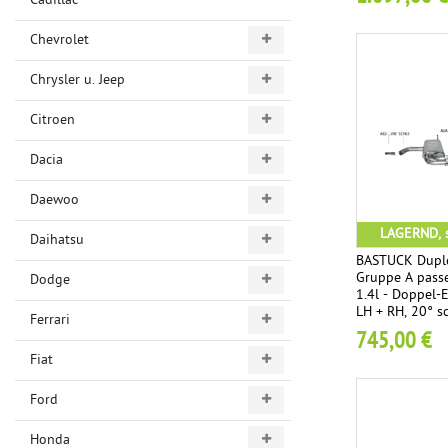
Cadillac
Chevrolet
Chrysler u. Jeep
Citroen
Dacia
Daewoo
LAGERND, s
Daihatsu
BASTUCK Duple
Gruppe A passe
Dodge
1.4l - Doppel
LH + RH, 20° s
Ferrari
745,00 €
Fiat
Ford
Honda