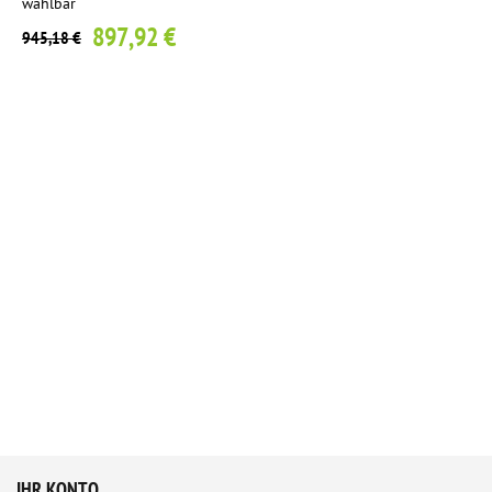
wählbar
897,92 €
945,18 €
IHR KONTO