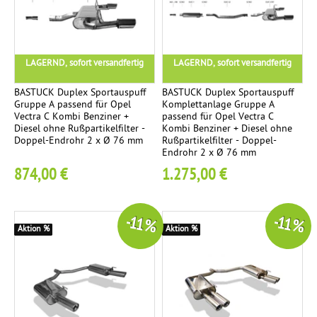
m
e
p
g
l
u
LAGERND, sofort versandfertig
LAGERND, sofort versandfertig
e
t
t
a
BASTUCK Duplex Sportauspuff
BASTUCK Duplex Sportauspuff
t
c
Gruppe A passend für Opel
Komplettanlage Gruppe A
Vectra C Kombi Benziner +
passend für Opel Vectra C
a
h
Diesel ohne Rußpartikelfilter -
Kombi Benziner + Diesel ohne
n
t
Doppel-Endrohr 2 x Ø 76 mm
Rußpartikelfilter - Doppel-
Endrohr 2 x Ø 76 mm
l
e
874,00 €
1.275,00 €
a
n
g
e
-11 %
-11 %
Aktion %
Aktion %