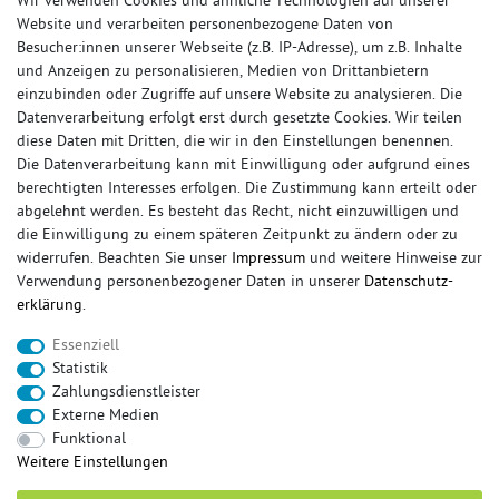
Zahlung und Versand
Wir verwenden Cookies und ähnliche Technologien auf unserer
Reklamationsformular
Website und verarbeiten personenbezogene Daten von
Besucher:innen unserer Webseite (z.B. IP-Adresse), um z.B. Inhalte
SPORTAUSPUFFSTORE
und Anzeigen zu personalisieren, Medien von Drittanbietern
einzubinden oder Zugriffe auf unsere Website zu analysieren. Die
Über uns
Datenverarbeitung erfolgt erst durch gesetzte Cookies. Wir teilen
Leistung
diese Daten mit Dritten, die wir in den Einstellungen benennen.
Die Datenverarbeitung kann mit Einwilligung oder aufgrund eines
berechtigten Interesses erfolgen. Die Zustimmung kann erteilt oder
abgelehnt werden. Es besteht das Recht, nicht einzuwilligen und
die Einwilligung zu einem späteren Zeitpunkt zu ändern oder zu
widerrufen. Beachten Sie unser
Impressum
und weitere Hinweise zur
Verwendung personenbezogener Daten in unserer
Daten­schutz­
erklärung
.
Essenziell
Statistik
Zahlungsdienstleister
Externe Medien
Funktional
© Copyright 2026 Sportauspuff-Store.de - Alle Rechte vorbehalten.
Weitere Einstellungen
Preisangaben inkl. gesetzlicher MwSt. und zzgl. Versandkosten