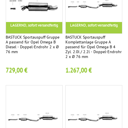
c
n
e
h
s
g
e
e
u
LAGERND, sofort versandfertig
LAGERND, sofort versandfertig
r
i
t
k
t
a
BASTUCK Sportauspuff Gruppe
BASTUCK Sportauspuff
r
i
c
A passend für Opel Omega B
Komplettanlage Gruppe A
Diesel - Doppel-Endrohr 2 x Ø
passend für Opel Omega B 4
ü
g
h
76 mm
Zyl. 2.0l / 2.2l - Doppel-Endrohr
m
t
2 x Ø 76 mm
m
e
729,00 €
1.267,00 €
e
n
r
K
3
o
m
p
l
e