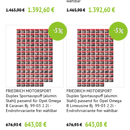
wählbar
1.392,60 €
1.392,60 €
1.465,90 €
1.465,90 €
-5 %
-5 %
FRIEDRICH MOTORSPORT
FRIEDRICH MOTORSPORT
Duplex Sportauspuff (alumin.
Duplex Sportauspuff (alumin.
Stahl) passend für Opel Omega
Stahl) passend für Opel Omega
B Caravan Bj. 99-03 2.2l -
B Limousine Bj. 99-03 2.2l -
Endrohrvariante frei wählbar
Endrohrvariante frei wählbar
643,08 €
643,08 €
676,93 €
676,93 €