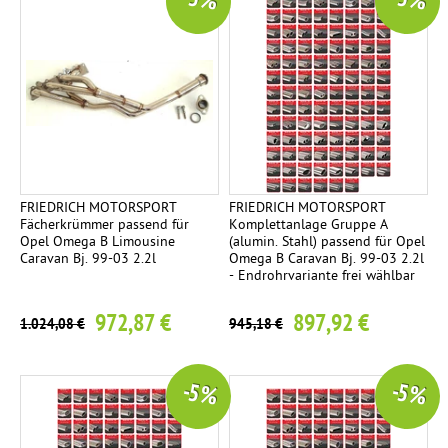
-5 %
-5 %
FRIEDRICH MOTORSPORT
FRIEDRICH MOTORSPORT
Fächerkrümmer passend für
Komplettanlage Gruppe A
Opel Omega B Limousine
(alumin. Stahl) passend für Opel
Caravan Bj. 99-03 2.2l
Omega B Caravan Bj. 99-03 2.2l
- Endrohrvariante frei wählbar
972,87 €
897,92 €
1.024,08 €
945,18 €
-5 %
-5 %