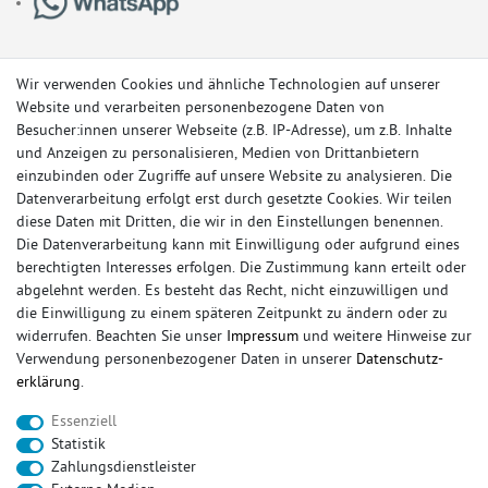
Wir verwenden Cookies und ähnliche Technologien auf unserer
Website und verarbeiten personenbezogene Daten von
Besucher:innen unserer Webseite (z.B. IP-Adresse), um z.B. Inhalte
und Anzeigen zu personalisieren, Medien von Drittanbietern
einzubinden oder Zugriffe auf unsere Website zu analysieren. Die
Datenverarbeitung erfolgt erst durch gesetzte Cookies. Wir teilen
diese Daten mit Dritten, die wir in den Einstellungen benennen.
Die Datenverarbeitung kann mit Einwilligung oder aufgrund eines
berechtigten Interesses erfolgen. Die Zustimmung kann erteilt oder
© Copyright 2026 Sportauspuff-Store.de - Alle Rechte vorbehalten.
abgelehnt werden. Es besteht das Recht, nicht einzuwilligen und
Preisangaben inkl. gesetzlicher MwSt. und zzgl. Versandkosten
die Einwilligung zu einem späteren Zeitpunkt zu ändern oder zu
widerrufen. Beachten Sie unser
Impressum
und weitere Hinweise zur
Das Internetportal für Sportendschalldämpfer, Komplettanlagen,
Verwendung personenbezogener Daten in unserer
Daten­schutz­
Rennsportanlagen, Sportendrohre, Universalteile, Fächerkrümmer,
erklärung
.
Vorschalldämpfer, Sportkat, Ersatzrohr und Auspuffzubehör.
Essenziell
FOX, REMUS, FSW, FRIEDRICH MOTORSPORT, EISENMANN, ULTER
Statistik
SPORT, NOVUS
Zahlungsdienstleister
sportauspuff
sportkat
fox
racing sportauspuff