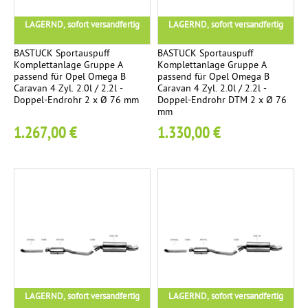
t
LAGERND, sofort versandfertig
LAGERND, sofort versandfertig
t
a
BASTUCK Sportauspuff
BASTUCK Sportauspuff
Komplettanlage Gruppe A
Komplettanlage Gruppe A
n
passend für Opel Omega B
passend für Opel Omega B
l
Caravan 4 Zyl. 2.0l / 2.2l -
Caravan 4 Zyl. 2.0l / 2.2l -
Doppel-Endrohr 2 x Ø 76 mm
Doppel-Endrohr DTM 2 x Ø 76
a
mm
g
1.267,00 €
1.330,00 €
e
LAGERND, sofort versandfertig
LAGERND, sofort versandfertig