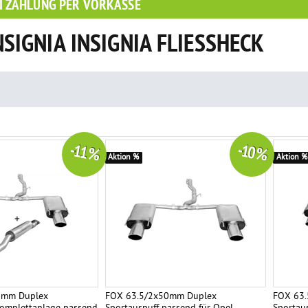
I ZAHLUNG PER VORKASSE
NSIGNIA INSIGNIA FLIESSHECK
-11 %
-10 %
Aktion %
Aktion %
0mm Duplex
FOX 63.5/2x50mm Duplex
FOX 63