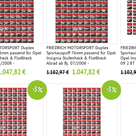
TORSPORT Duplex
FRIEDRICH MOTORSPORT Duplex
FRIEDR
76mm passend für Opel
Sportauspuff 76mm passend für Opel
Sportau
nheck & Fließheck
Insignia Stufenheck & Fließheck
Opel Ins
7/2008 -
Allrad ab Bj. 07/2008 -
09 2.8T 
e frei wählbar
Endrohrvariante frei wählbar
wählbar
1.047,82 €
1.047,82 €
1.102,97 €
1.102,
-5 %
-5 %