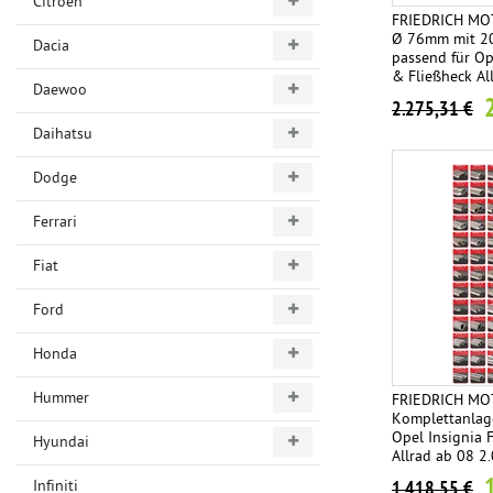
Citroen
FRIEDRICH M
Ø 76mm mit 20
Dacia
passend für Op
& Fließheck Al
Daewoo
2.8l V6 Turbo
2.275,31 €
Daihatsu
Dodge
Ferrari
Fiat
Ford
Honda
Hummer
FRIEDRICH MO
Komplettanlag
Opel Insignia F
Hyundai
Allrad ab 08 2.
Endrohrvariant
Infiniti
1.418,55 €