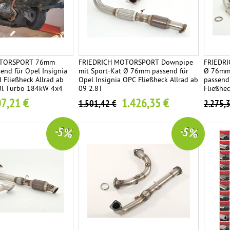
OTORSPORT 76mm
FRIEDRICH MOTORSPORT Downpipe
FRIEDR
nd für Opel Insignia
mit Sport-Kat Ø 76mm passend für
Ø 76mm 
 Fließheck Allrad ab
Opel Insignia OPC Fließheck Allrad ab
passend
.0l Turbo 184kW 4x4
09 2.8T
Fließhec
7,21 €
1.426,35 €
1.501,42 €
2.275,
-5 %
-5 %