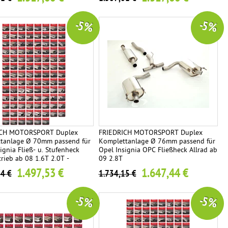
-5 %
-5 %
ICH MOTORSPORT Duplex
FRIEDRICH MOTORSPORT Duplex
tanlage Ø 70mm passend für
Komplettanlage Ø 76mm passend für
ignia Fließ- u. Stufenheck
Opel Insignia OPC Fließheck Allrad ab
rieb ab 08 1.6T 2.0T -
09 2.8T
ariante frei wählbar
1.497,53 €
1.647,44 €
34 €
1.734,15 €
-5 %
-5 %