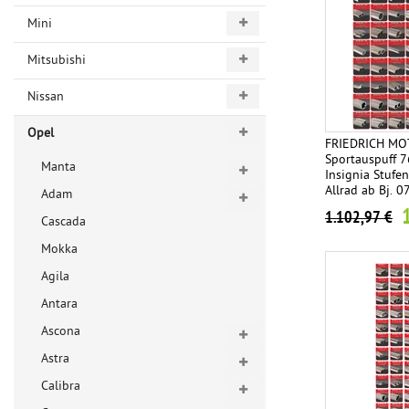
Mini
Mitsubishi
Nissan
Opel
FRIEDRICH MO
Sportauspuff 
Manta
Insignia Stufe
Allrad ab Bj. 0
Adam
Endrohrvariant
1.102,97 €
Cascada
Mokka
Agila
Antara
Ascona
Astra
Calibra