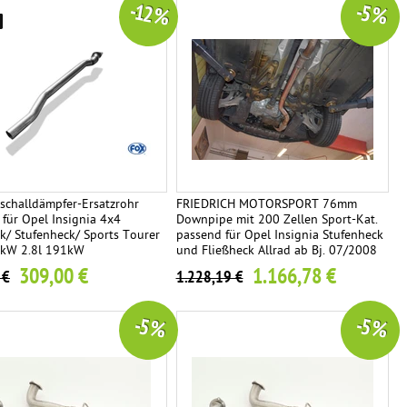
-12 %
-5 %
schalldämpfer-Ersatzrohr
FRIEDRICH MOTORSPORT 76mm
für Opel Insignia 4x4
Downpipe mit 200 Zellen Sport-Kat.
k/ Stufenheck/ Sports Tourer
passend für Opel Insignia Stufenheck
2kW 2.8l 191kW
und Fließheck Allrad ab Bj. 07/2008
2.0l Turbo 184kW 4x4
309,00 €
1.166,78 €
 €
1.228,19 €
-5 %
-5 %