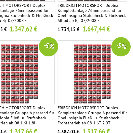
ICH MOTORSPORT Duplex
FRIEDRICH MOTORSPORT Duplex
tanlage 76mm passend für
Komplettanlage 76mm passend für
signia Stufenheck & Fließheck
Opel Insignia Stufenheck & Fließheck
b Bj. 07/2008 -
Allrad ab Bj. 07/2008 -
ariante frei wählbar
Endrohrvariante frei wählbar
1.347,62 €
1.647,44 €
55 €
1.734,15 €
-5 %
-5 %
ICH MOTORSPORT Duplex
FRIEDRICH MOTORSPORT Duplex
tanlage Gruppe A passend für
Komplettanlage Gruppe A passend für
ignia Fließ- u. Stufenheck
Opel Insignia Fließ- u. Stufenheck
rieb ab 08 1.6l 1.8l -
Frontantrieb ab 08 1.6T 2.0T -
ariante frei wählbar
Endrohrvariante frei wählbar
1.317,66 €
1.317,66 €
01 €
1.387,01 €