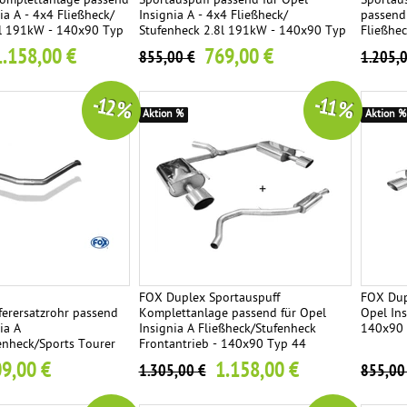
Komplettanlage passend
Sportauspuff passend für Opel
Sportau
ia A - 4x4 Fließheck/
Insignia A - 4x4 Fließheck/
passend 
8l 191kW - 140x90 Typ
Stufenheck 2.8l 191kW - 140x90 Typ
Fließhe
44 rechts/links
140x90 
1.158,00 €
769,00 €
855,00 €
1.205,
-12 %
-11 %
Aktion %
Aktion %
FOX Duplex Sportauspuff
FOX Dup
erersatzrohr passend
Komplettanlage passend für Opel
Opel Ins
ia A
Insignia A Fließheck/Stufenheck
140x90 
enheck/Sports Tourer
Frontantrieb - 140x90 Typ 44
.6l T 132kW / 2.0l
rechts/links
9,00 €
1.158,00 €
1.305,00 €
855,00