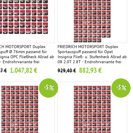
ICH MOTORSPORT Duplex
FRIEDRICH MOTORSPORT Duplex
spuff Ø 76mm passend für
Sportauspuff passend für Opel
ignia OPC Fließheck Allrad ab
Insignia Fließ- u. Stufenheck Allrad ab
- Endrohrvariante frei
08 2.0T 2.8T - Endrohrvariante frei
wählbar
1.047,82 €
882,93 €
97 €
929,40 €
-5 %
-5 %