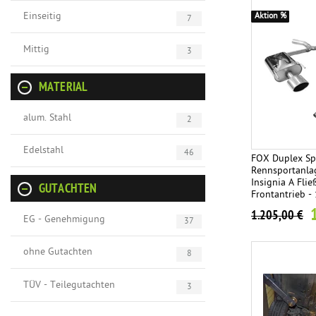
Einseitig
Aktion %
7
Mittig
3
MATERIAL
alum. Stahl
2
Edelstahl
46
FOX Duplex Sp
Rennsportanla
Insignia A Fli
GUTACHTEN
Frontantrieb -
rechts/links
1.205,00 €
EG - Genehmigung
37
ohne Gutachten
8
TÜV - Teilegutachten
3