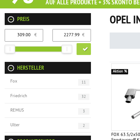
AUF ALLE PRODUKTE + 3% SKONTO BE
OPEL I
PREIS
€
€
HERSTELLER
Aktion %
Fox
11
Friedrich
32
REMUS
3
Ulter
2
FOX 63.5/2x5