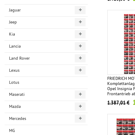
Jaguar
Jeep
Kia
Lancia
Land Rover
Lexus
FRIEDRICH MO
Lotus
Komplettanlag
Opel Insignia F
Frontantrieb a
Maserati
Endrohrvariant
1.387,01 €
Mazda
Mercedes
MG