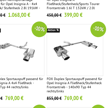
spuff Rennsportanlage
für Opel Insignia A
für Opel Insignia A - 4x4
Fließheck/Stufenheck/Sports Tourer
ck/ Stufenheck 2.8l 191kW -
Frontantrieb 1.6l T 132kW / 2.0l
Typ 44 rechts/links
162/184kW
1.068,00 €
399,00 €
00 €
450,00 €
-10 %
-10 %
Aktion %
lex Sportauspuff passend für
FOX Duplex Sportauspuff passend für
ignia A 4x4 Fließheck -
Opel Insignia A Fließheck/Stufenheck
Typ 44 rechts/links
Frontantrieb - 140x90 Typ 44
rechts/links
769,00 €
769,00 €
 €
855,00 €