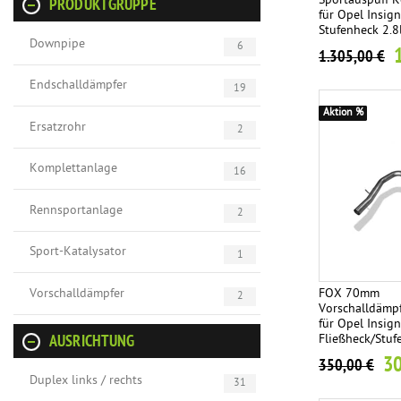
Sportauspuff 
PRODUKTGRUPPE
für Opel Insign
Stufenheck 2.
Downpipe
44 rechts/links
6
1.305,00 €
Endschalldämpfer
19
Aktion %
Ersatzrohr
2
Komplettanlage
16
Rennsportanlage
2
Sport-Katalysator
1
Vorschalldämpfer
FOX 70mm
2
Vorschalldämpf
für Opel Insign
Fließheck/Stuf
AUSRICHTUNG
Frontantrieb 1
30
350,00 €
162/184kW
Duplex links / rechts
31