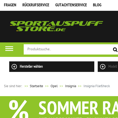
FRAGEN
RÜCKRUFSERVICE
GUTACHTENSERVICE
BLOG
FILTER
Hersteller wählen
Modell
Sie sind hier:
>>
Startseite
Opel
Insignia
Insignia Fließheck
%
SOMMER R