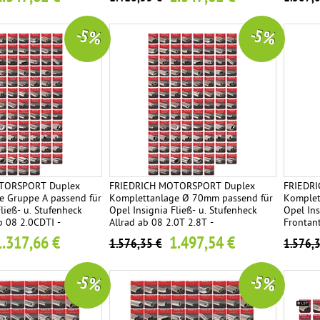
-5 %
-5 %
TORSPORT Duplex
FRIEDRICH MOTORSPORT Duplex
FRIEDR
e Gruppe A passend für
Komplettanlage Ø 70mm passend für
Komplet
ließ- u. Stufenheck
Opel Insignia Fließ- u. Stufenheck
Opel Ins
b 08 2.0CDTI -
Allrad ab 08 2.0T 2.8T -
Frontant
e frei wählbar
Endrohrvariante frei wählbar
Endrohrv
1.317,66 €
1.497,54 €
1.576,35 €
1.576,
-5 %
-5 %