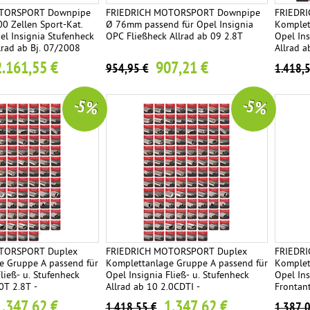
OTORSPORT Downpipe
FRIEDRICH MOTORSPORT Downpipe
FRIEDR
0 Zellen Sport-Kat.
Ø 76mm passend für Opel Insignia
Komplet
el Insignia Stufenheck
OPC Fließheck Allrad ab 09 2.8T
Opel In
lrad ab Bj. 07/2008
Allrad a
 4x4 191kW
Endrohrv
2.161,55 €
907,21 €
954,95 €
1.418,
-5 %
-5 %
TORSPORT Duplex
FRIEDRICH MOTORSPORT Duplex
FRIEDR
e Gruppe A passend für
Komplettanlage Gruppe A passend für
Komplet
ließ- u. Stufenheck
Opel Insignia Fließ- u. Stufenheck
Opel Ins
0T 2.8T -
Allrad ab 10 2.0CDTI -
Frontant
e frei wählbar
Endrohrvariante frei wählbar
Endrohrv
1.347,62 €
1.347,62 €
1.418,55 €
1.387,