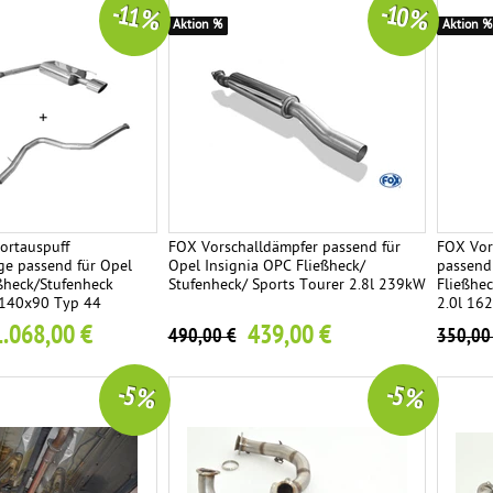
-11 %
-10 %
Aktion %
Aktion %
ortauspuff
FOX Vorschalldämpfer passend für
FOX Vor
ge passend für Opel
Opel Insignia OPC Fließheck/
passend 
eßheck/Stufenheck
Stufenheck/ Sports Tourer 2.8l 239kW
Fließhec
 140x90 Typ 44
2.0l 16
1.068,00 €
439,00 €
490,00 €
350,00
-5 %
-5 %