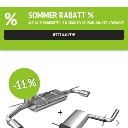
%
SOMMER RABATT %
AUF ALLE PRODUKTE + 3% SKONTO BEI ZAHLUNG PER VORKASSE
JETZT KAUFEN!
-11 %