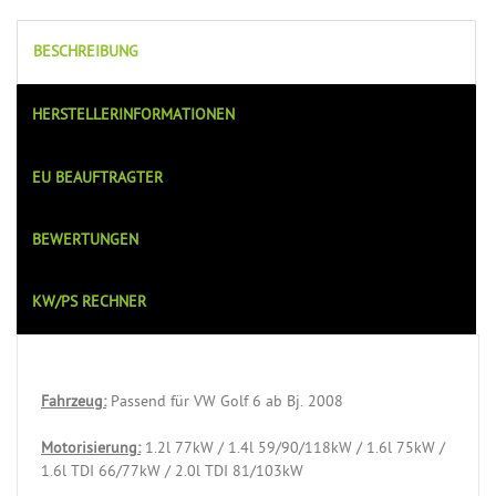
BESCHREIBUNG
HERSTELLERINFORMATIONEN
EU BEAUFTRAGTER
BEWERTUNGEN
KW/PS RECHNER
Fahrzeug:
Passend für VW Golf 6 ab Bj. 2008
Motorisierung:
1.2l 77kW / 1.4l 59/90/118kW / 1.6l 75kW /
1.6l TDI 66/77kW / 2.0l TDI 81/103kW