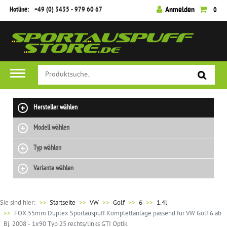
Hotline:
+49 (0) 3435 - 979 60 67
Anmelden
0
Hersteller wählen
Modell wählen
Typ wählen
Variante wählen
Sie sind hier:
>>
Startseite
VW
Golf
6
1.4l
FOX 55mm Duplex Sportauspuff Komplettanlage passend für VW Golf 6 ab
Bj. 2008 - 1x90 Typ 25 rechts/links GTI Optik