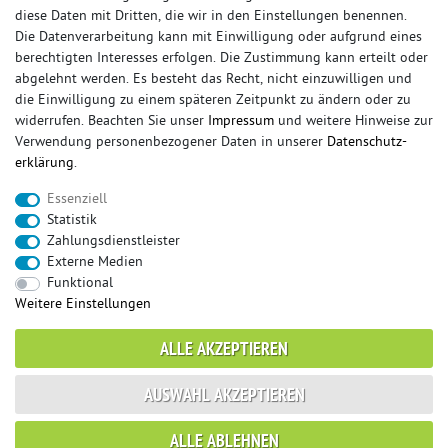
diese Daten mit Dritten, die wir in den Einstellungen benennen.
Die Datenverarbeitung kann mit Einwilligung oder aufgrund eines
berechtigten Interesses erfolgen. Die Zustimmung kann erteilt oder
© Copyright 2026 Sportauspuff-Store.de - Alle Rechte vorbehalten.
abgelehnt werden. Es besteht das Recht, nicht einzuwilligen und
Preisangaben inkl. gesetzlicher MwSt. und zzgl. Versandkosten
die Einwilligung zu einem späteren Zeitpunkt zu ändern oder zu
widerrufen. Beachten Sie unser
Impressum
und weitere Hinweise zur
Das Internetportal für Sportendschalldämpfer, Komplettanlagen,
Verwendung personenbezogener Daten in unserer
Daten­schutz­
Rennsportanlagen, Sportendrohre, Universalteile, Fächerkrümmer,
erklärung
.
Vorschalldämpfer, Sportkat, Ersatzrohr und Auspuffzubehör.
Essenziell
FOX, REMUS, FSW, FRIEDRICH MOTORSPORT, EISENMANN, ULTER
Statistik
SPORT, NOVUS
Zahlungsdienstleister
sportauspuff
sportkat
fox
racing sportauspuff
Externe Medien
endrohr
downpipe
komplettanlage
friedrich
Funktional
mittelschalldämpfer
fächerkrümmer
remus
Weitere Einstellungen
ersatzrohr
eisenmann
rennsportanlage
vorschalldämpfer attrappe
ulter
vorschalldämpfer
ALLE AKZEPTIEREN
fsw
duplex
milltek
AUSWAHL AKZEPTIEREN
* gilt für Lieferungen innerhalb Deutschlands, Lieferzeiten für andere Länder
ALLE ABLEHNEN