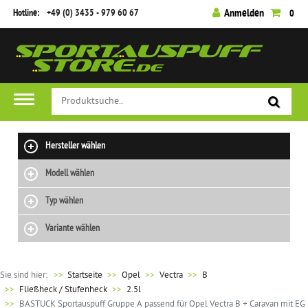
Hotline:
+49 (0) 3435 - 979 60 67
Anmelden
0
Hersteller wählen
Modell wählen
Typ wählen
Variante wählen
Sie sind hier:
>>
Startseite
Opel
Vectra
B
Fließheck / Stufenheck
2.5l
BASTUCK Sportauspuff Gruppe A passend für Opel Vectra B + Caravan mit EG