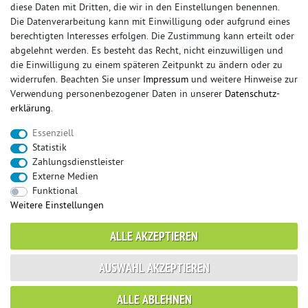
diese Daten mit Dritten, die wir in den Einstellungen benennen.
Die Datenverarbeitung kann mit Einwilligung oder aufgrund eines
berechtigten Interesses erfolgen. Die Zustimmung kann erteilt oder
© Copyright 2026 Sportauspuff-Store.de - Alle Rechte vorbehalten.
abgelehnt werden. Es besteht das Recht, nicht einzuwilligen und
Preisangaben inkl. gesetzlicher MwSt. und zzgl. Versandkosten
die Einwilligung zu einem späteren Zeitpunkt zu ändern oder zu
widerrufen. Beachten Sie unser
Impressum
und weitere Hinweise zur
Das Internetportal für Sportendschalldämpfer, Komplettanlagen,
Verwendung personenbezogener Daten in unserer
Daten­schutz­
Rennsportanlagen, Sportendrohre, Universalteile, Fächerkrümmer,
erklärung
.
Vorschalldämpfer, Sportkat, Ersatzrohr und Auspuffzubehör.
Essenziell
FOX, REMUS, FSW, FRIEDRICH MOTORSPORT, EISENMANN, ULTER
Statistik
SPORT, NOVUS
Zahlungsdienstleister
sportauspuff
sportkat
fox
racing sportauspuff
Externe Medien
endrohr
downpipe
komplettanlage
friedrich
Funktional
mittelschalldämpfer
fächerkrümmer
remus
Weitere Einstellungen
ersatzrohr
eisenmann
rennsportanlage
vorschalldämpfer attrappe
ulter
vorschalldämpfer
ALLE AKZEPTIEREN
fsw
duplex
milltek
AUSWAHL AKZEPTIEREN
* gilt für Lieferungen innerhalb Deutschlands, Lieferzeiten für andere Länder
ALLE ABLEHNEN
entnehmen Sie bitte der Schaltfläche mit den Versandinformationen