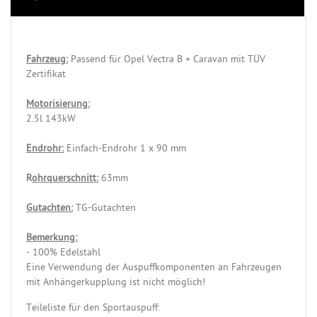
Fahrzeug:
Passend für Opel Vectra B + Caravan mit TÜV
Zertifikat
Motorisierung:
2.5l 143kW
Endrohr:
Einfach-Endrohr 1 x 90 mm
R
ohrquerschnitt:
63mm
Gutachten:
TG-Gutachten
Bemerkung:
- 100% Edelstahl
Eine Verwendung der Auspuffkomponenten an Fahrzeugen
mit Anhängerkupplung ist nicht möglich!
Teileliste für den Sportauspuff: