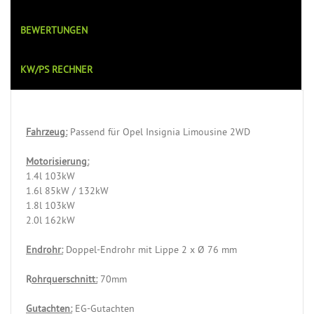
BEWERTUNGEN
KW/PS RECHNER
Fahrzeug:
Passend für Opel Insignia Limousine 2WD
Motorisierung:
1.4l 103kW
1.6l 85kW / 132kW
1.8l 103kW
2.0l 162kW
Endrohr:
Doppel-Endrohr mit Lippe 2 x Ø 76 mm
R
ohrquerschnitt:
70mm
Gutachten:
EG-Gutachten