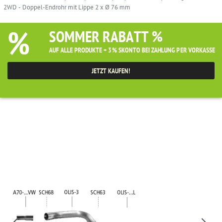
2WD - Doppel-Endrohr mit Lippe 2 x Ø 76 mm
%
SOMMER RABATT %
AUF ALLE PRODUKTE + 3% SKONTO BEI ZAHLUNG PER VORKASSE
JETZT KAUFEN!