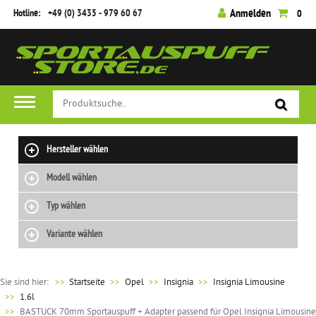
Hotline:
+49 (0) 3435 - 979 60 67
Anmelden
0
Hersteller wählen
Modell wählen
Typ wählen
Variante wählen
Sie sind hier:
>>
Startseite
Opel
Insignia
Insignia Limousine
1.6l
BASTUCK 70mm Sportauspuff + Adapter passend für Opel Insignia Limousine