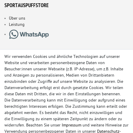
SPORTAUSPUFFSTORE
Über uns
Leistung
Wir verwenden Cookies und ähnliche Technologien auf unserer
Website und verarbeiten personenbezogene Daten von
Besucher:innen unserer Webseite (z.B. IP-Adresse), um z.B. Inhalte
und Anzeigen zu personalisieren, Medien von Drittanbietern
einzubinden oder Zugriffe auf unsere Website zu analysieren. Die
Datenverarbeitung erfolgt erst durch gesetzte Cookies. Wir teilen
diese Daten mit Dritten, die wir in den Einstellungen benennen.
Die Datenverarbeitung kann mit Einwilligung oder aufgrund eines
berechtigten Interesses erfolgen. Die Zustimmung kann erteilt oder
© Copyright 2026 Sportauspuff-Store.de - Alle Rechte vorbehalten.
abgelehnt werden. Es besteht das Recht, nicht einzuwilligen und
Preisangaben inkl. gesetzlicher MwSt. und zzgl. Versandkosten
die Einwilligung zu einem späteren Zeitpunkt zu ändern oder zu
widerrufen. Beachten Sie unser
Impressum
und weitere Hinweise zur
Das Internetportal für Sportendschalldämpfer, Komplettanlagen,
Verwendung personenbezogener Daten in unserer
Daten­schutz­
Rennsportanlagen, Sportendrohre, Universalteile, Fächerkrümmer,