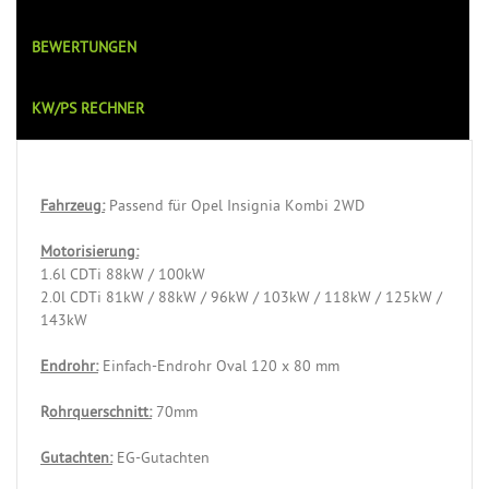
BEWERTUNGEN
KW/PS RECHNER
Fahrzeug:
Passend für Opel Insignia Kombi 2WD
Motorisierung:
1.6l CDTi 88kW / 100kW
2.0l CDTi 81kW / 88kW / 96kW / 103kW / 118kW / 125kW /
143kW
Endrohr:
Einfach-Endrohr Oval 120 x 80 mm
R
ohrquerschnitt:
70mm
Gutachten:
EG-Gutachten