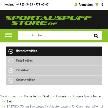
Hotline:
+49 (0) 3435 - 979 60 67
Anmelden
0
Hersteller wählen
Modell wählen
Typ wählen
Variante wählen
Sie sind hier:
>>
Startseite
Opel
Insignia
Insignia Sports Tourer
1.6l
BASTUCK 70mm Sportauspuff + Adapter passend für Opel Insignia Kombi