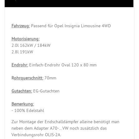
Fahrzeug:
Passend für Opel Insignia Limousine 4WD
Motorisierung:
2.0l 162kW / 184kW
2.8l 191kW
Endrohr:
Einfach-Endrohr Oval 120 x 80 mm
R
ohrquerschnitt:
70mm
Gutachten:
EG-Gutachten
Bemerkung:
- 100% Edelstahl
Zur Montage der Endschalldämpfer alleine benötigt man
neben dem Adapter A70-…VW noch zusätzlich das
Verbindungsrohr OLIS-2A.