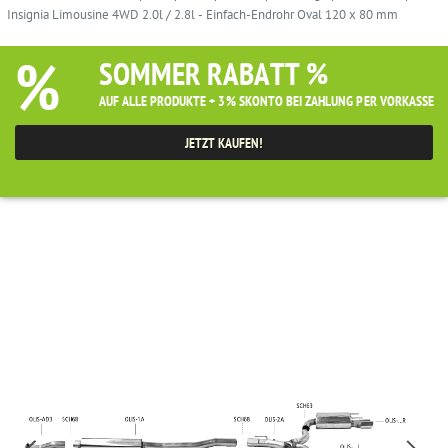
Insignia Limousine 4WD 2.0l / 2.8l - Einfach-Endrohr Oval 120 x 80 mm
%
SOMMER RABATT %
AUF ALLE PRODUKTE + 3% SKONTO BEI ZAHLUNG PER VORKASSE
JETZT KAUFEN!