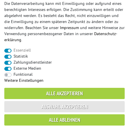
Die Datenverarbeitung kann mit Einwilligung oder aufgrund eines
berechtigten Interesses erfolgen. Die Zustimmung kann erteilt oder
© Copyright 2026 Sportauspuff-Store.de - Alle Rechte vorbehalten.
abgelehnt werden. Es besteht das Recht, nicht einzuwilligen und
Preisangaben inkl. gesetzlicher MwSt. und zzgl. Versandkosten
die Einwilligung zu einem späteren Zeitpunkt zu ändern oder zu
widerrufen. Beachten Sie unser
Impressum
und weitere Hinweise zur
Das Internetportal für Sportendschalldämpfer, Komplettanlagen,
Verwendung personenbezogener Daten in unserer
Daten­schutz­
Rennsportanlagen, Sportendrohre, Universalteile, Fächerkrümmer,
erklärung
.
Vorschalldämpfer, Sportkat, Ersatzrohr und Auspuffzubehör.
Essenziell
FOX, REMUS, FSW, FRIEDRICH MOTORSPORT, EISENMANN, ULTER
Statistik
SPORT, NOVUS
Zahlungsdienstleister
sportauspuff
sportkat
fox
racing sportauspuff
Externe Medien
endrohr
downpipe
komplettanlage
friedrich
Funktional
mittelschalldämpfer
fächerkrümmer
remus
Weitere Einstellungen
ersatzrohr
eisenmann
rennsportanlage
vorschalldämpfer attrappe
ulter
vorschalldämpfer
ALLE AKZEPTIEREN
fsw
duplex
milltek
AUSWAHL AKZEPTIEREN
* gilt für Lieferungen innerhalb Deutschlands, Lieferzeiten für andere Länder
ALLE ABLEHNEN
entnehmen Sie bitte der Schaltfläche mit den Versandinformationen