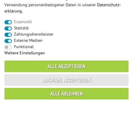
Registrieren
Verwendung personenbezogener Daten in unserer
Daten­schutz­
Wunschliste
erklärung
.
Warenkorb
Kasse
Essenziell
Statistik
INFORMATIONEN
Zahlungsdienstleister
Externe Medien
Impressum
Funktional
Widerrufsrecht
Weitere Einstellungen
Datenschutz
AGB / Kundeninformationen
ALLE AKZEPTIEREN
Vertrag widerrufen
AUSWAHL AKZEPTIEREN
SERVICE
ALLE ABLEHNEN
Rückrufservice
Kontakt
Gutachterservice
Zahlung und Versand
Reklamationsformular