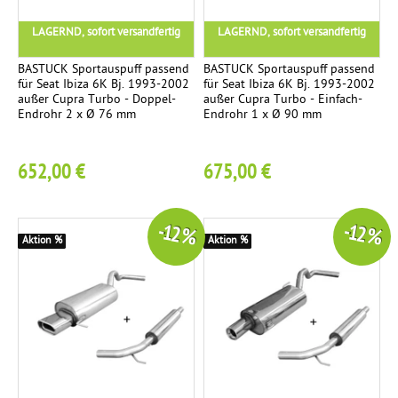
n
LAGERND, sofort versandfertig
LAGERND, sofort versandfertig
l
a
BASTUCK Sportauspuff passend
BASTUCK Sportauspuff passend
für Seat Ibiza 6K Bj. 1993-2002
für Seat Ibiza 6K Bj. 1993-2002
g
außer Cupra Turbo - Doppel-
außer Cupra Turbo - Einfach-
e
Endrohr 2 x Ø 76 mm
Endrohr 1 x Ø 90 mm
V
1
652,00 €
675,00 €
o
r
s
-12 %
-12 %
c
Aktion %
Aktion %
h
a
l
l
d
ä
m