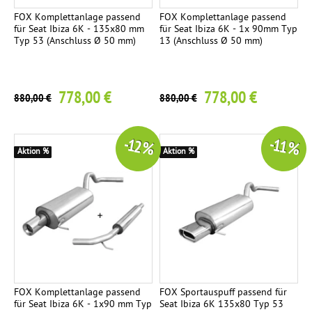
p
FOX Komplettanlage passend
FOX Komplettanlage passend
für Seat Ibiza 6K - 135x80 mm
für Seat Ibiza 6K - 1x 90mm Typ
f
Typ 53 (Anschluss Ø 50 mm)
13 (Anschluss Ø 50 mm)
e
r
778,00 €
778,00 €
880,00 €
880,00 €
-12 %
-11 %
Aktion %
Aktion %
FOX Komplettanlage passend
FOX Sportauspuff passend für
für Seat Ibiza 6K - 1x90 mm Typ
Seat Ibiza 6K 135x80 Typ 53