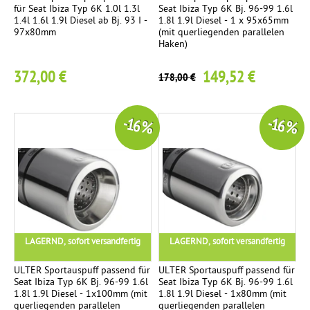
für Seat Ibiza Typ 6K 1.0l 1.3l
Seat Ibiza Typ 6K Bj. 96-99 1.6l
1.4l 1.6l 1.9l Diesel ab Bj. 93 I -
1.8l 1.9l Diesel - 1 x 95x65mm
97x80mm
(mit querliegenden parallelen
Haken)
372,00 €
149,52 €
178,00 €
-16 %
-16 %
LAGERND, sofort versandfertig
LAGERND, sofort versandfertig
ULTER Sportauspuff passend für
ULTER Sportauspuff passend für
Seat Ibiza Typ 6K Bj. 96-99 1.6l
Seat Ibiza Typ 6K Bj. 96-99 1.6l
1.8l 1.9l Diesel - 1x100mm (mit
1.8l 1.9l Diesel - 1x80mm (mit
querliegenden parallelen
querliegenden parallelen