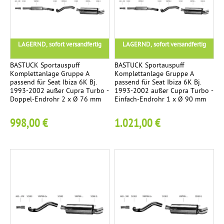
S
s
c
a
h
U
6
t
t
l
LAGERND, sofort versandfertig
LAGERND, sofort versandfertig
z
e
t
r
n
BASTUCK Sportauspuff
BASTUCK Sportauspuff
e
o
Komplettanlage Gruppe A
Komplettanlage Gruppe A
r
passend für Seat Ibiza 6K Bj.
passend für Seat Ibiza 6K Bj.
h
1993-2002 außer Cupra Turbo -
1993-2002 außer Cupra Turbo -
r
Doppel-Endrohr 2 x Ø 76 mm
Einfach-Endrohr 1 x Ø 90 mm
998,00 €
1.021,00 €
K
5
o
m
p
l
e
t
t
a