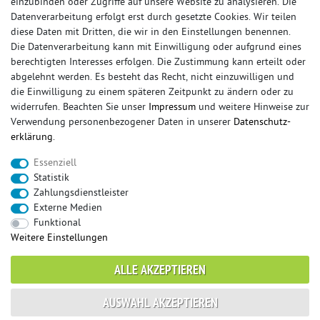
einzubinden oder Zugriffe auf unsere Website zu analysieren. Die
Datenverarbeitung erfolgt erst durch gesetzte Cookies. Wir teilen
diese Daten mit Dritten, die wir in den Einstellungen benennen.
Die Datenverarbeitung kann mit Einwilligung oder aufgrund eines
berechtigten Interesses erfolgen. Die Zustimmung kann erteilt oder
© Copyright 2026 Sportauspuff-Store.de - Alle Rechte vorbehalten.
abgelehnt werden. Es besteht das Recht, nicht einzuwilligen und
Preisangaben inkl. gesetzlicher MwSt. und zzgl. Versandkosten
die Einwilligung zu einem späteren Zeitpunkt zu ändern oder zu
widerrufen. Beachten Sie unser
Impressum
und weitere Hinweise zur
Das Internetportal für Sportendschalldämpfer, Komplettanlagen,
Verwendung personenbezogener Daten in unserer
Daten­schutz­
Rennsportanlagen, Sportendrohre, Universalteile, Fächerkrümmer,
erklärung
.
Vorschalldämpfer, Sportkat, Ersatzrohr und Auspuffzubehör.
Essenziell
FOX, REMUS, FSW, FRIEDRICH MOTORSPORT, EISENMANN, ULTER
Statistik
SPORT, NOVUS
Zahlungsdienstleister
sportauspuff
sportkat
fox
racing sportauspuff
Externe Medien
endrohr
downpipe
komplettanlage
friedrich
Funktional
mittelschalldämpfer
fächerkrümmer
remus
Weitere Einstellungen
ersatzrohr
eisenmann
rennsportanlage
vorschalldämpfer attrappe
ulter
vorschalldämpfer
ALLE AKZEPTIEREN
fsw
duplex
milltek
AUSWAHL AKZEPTIEREN