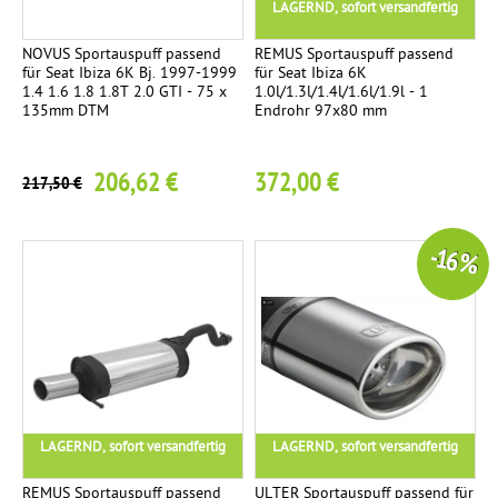
LAGERND, sofort versandfertig
NOVUS Sportauspuff passend
REMUS Sportauspuff passend
für Seat Ibiza 6K Bj. 1997-1999
für Seat Ibiza 6K
1.4 1.6 1.8 1.8T 2.0 GTI - 75 x
1.0l/1.3l/1.4l/1.6l/1.9l - 1
135mm DTM
Endrohr 97x80 mm
206,62 €
372,00 €
217,50 €
-16 %
LAGERND, sofort versandfertig
LAGERND, sofort versandfertig
REMUS Sportauspuff passend
ULTER Sportauspuff passend für