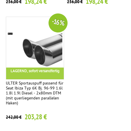
198,24 €
198,24 €
236,00 €
236,00 €
-16 %
LAGERND, sofort versandfertig
ULTER Sportauspuff passend für
Seat Ibiza Typ 6K Bj. 96-99 1.6l
1.8l 1.9l Diesel - 2x80mm DTM
(mit querliegenden parallelen
Haken)
203,28 €
242,00 €