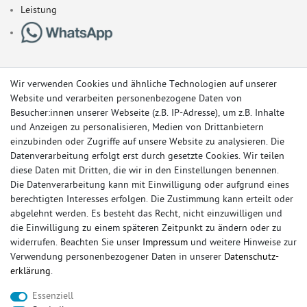
Leistung
Wir verwenden Cookies und ähnliche Technologien auf unserer
Website und verarbeiten personenbezogene Daten von
Besucher:innen unserer Webseite (z.B. IP-Adresse), um z.B. Inhalte
und Anzeigen zu personalisieren, Medien von Drittanbietern
einzubinden oder Zugriffe auf unsere Website zu analysieren. Die
Datenverarbeitung erfolgt erst durch gesetzte Cookies. Wir teilen
diese Daten mit Dritten, die wir in den Einstellungen benennen.
Die Datenverarbeitung kann mit Einwilligung oder aufgrund eines
berechtigten Interesses erfolgen. Die Zustimmung kann erteilt oder
© Copyright 2026 Sportauspuff-Store.de - Alle Rechte vorbehalten.
abgelehnt werden. Es besteht das Recht, nicht einzuwilligen und
Preisangaben inkl. gesetzlicher MwSt. und zzgl. Versandkosten
die Einwilligung zu einem späteren Zeitpunkt zu ändern oder zu
widerrufen. Beachten Sie unser
Impressum
und weitere Hinweise zur
Das Internetportal für Sportendschalldämpfer, Komplettanlagen,
Verwendung personenbezogener Daten in unserer
Daten­schutz­
Rennsportanlagen, Sportendrohre, Universalteile, Fächerkrümmer,
erklärung
.
Vorschalldämpfer, Sportkat, Ersatzrohr und Auspuffzubehör.
Essenziell
FOX, REMUS, FSW, FRIEDRICH MOTORSPORT, EISENMANN, ULTER