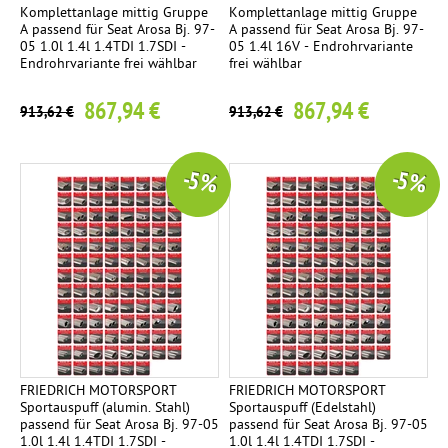
Komplettanlage mittig Gruppe
Komplettanlage mittig Gruppe
A passend für Seat Arosa Bj. 97-
A passend für Seat Arosa Bj. 97-
05 1.0l 1.4l 1.4TDI 1.7SDI -
05 1.4l 16V - Endrohrvariante
Endrohrvariante frei wählbar
frei wählbar
867,94 €
867,94 €
913,62 €
913,62 €
-5 %
-5 %
FRIEDRICH MOTORSPORT
FRIEDRICH MOTORSPORT
Sportauspuff (alumin. Stahl)
Sportauspuff (Edelstahl)
passend für Seat Arosa Bj. 97-05
passend für Seat Arosa Bj. 97-05
1.0l 1.4l 1.4TDI 1.7SDI -
1.0l 1.4l 1.4TDI 1.7SDI -