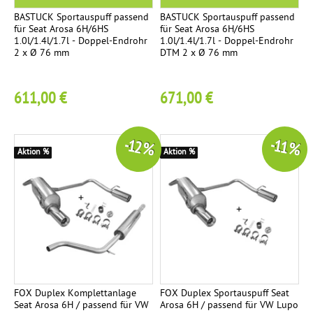
e
BASTUCK Sportauspuff passend
BASTUCK Sportauspuff passend
für Seat Arosa 6H/6HS
für Seat Arosa 6H/6HS
1.0l/1.4l/1.7l - Doppel-Endrohr
1.0l/1.4l/1.7l - Doppel-Endrohr
R
2
2 x Ø 76 mm
DTM 2 x Ø 76 mm
e
n
611,00 €
671,00 €
n
s
p
-12 %
-11 %
o
Aktion %
Aktion %
r
t
a
n
l
a
g
e
FOX Duplex Komplettanlage
FOX Duplex Sportauspuff Seat
Seat Arosa 6H / passend für VW
Arosa 6H / passend für VW Lupo