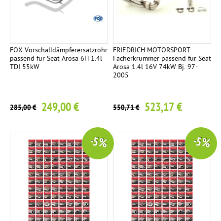
FOX Vorschalldämpferersatzrohr
FRIEDRICH MOTORSPORT
passend für Seat Arosa 6H 1.4l
Fächerkrümmer passend für Seat
TDI 55kW
Arosa 1.4l 16V 74kW Bj. 97-
2005
249,00 €
523,17 €
285,00 €
550,71 €
-5 %
-5 %