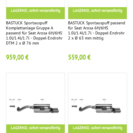
m
a
LAGERND, sofort versandfertig
LAGERND, sofort versandfertig
m
c
e
h
BASTUCK Sportauspuff
BASTUCK Sportauspuff passend
Komplettanlage Gruppe A
für Seat Arosa 6H/6HS
r
t
passend für Seat Arosa 6H/6HS
1.0l/1.4l/1.7l - Doppel-Endrohr
e
1.0l/1.4l/1.7l - Doppel-Endrohr
2 x Ø 63 mm mittig
K
DTM 2 x Ø 76 mm
n
2
o
959,00 €
559,00 €
m
p
l
e
t
t
a
n
l
a
LAGERND, sofort versandfertig
LAGERND, sofort versandfertig
g