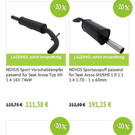
-10 %
-10 %
LAGERND, sofort versandfertig
LAGERND, sofort versandfertig
NOVUS Sport Vorschalldämpfer
NOVUS Sportauspuff passend
passend für Seat Arosa Typ 6H
für Seat Arosa 6H/6HS 1.0 1.1
1.4 16V 74kW
1.4 1.7D - 1 x 60mm
111,38 €
191,25 €
123,75 €
212,50 €
-10 %
-10 %