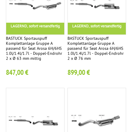
N
6
s
c
O
a
h
V
t
t
U
LAGERND, sofort versandfertig
LAGERND, sofort versandfertig
z
e
S
r
n
BASTUCK Sportauspuff
BASTUCK Sportauspuff
o
Komplettanlage Gruppe A
Komplettanlage Gruppe A
T
passend für Seat Arosa 6H/6HS
passend für Seat Arosa 6H/6HS
2
T
h
5
1.0l/1.4l/1.7l - Doppel-Endrohr
1.0l/1.4l/1.7l - Doppel-Endrohr
A
Ü
r
2 x Ø 63 mm mittig
2 x Ø 76 mm
T
V
e
847,00 €
899,00 €
F
-
1
c
ä
T
h
c
e
n
h
i
i
e
l
x
r
e
k
g
r
u
ü
t