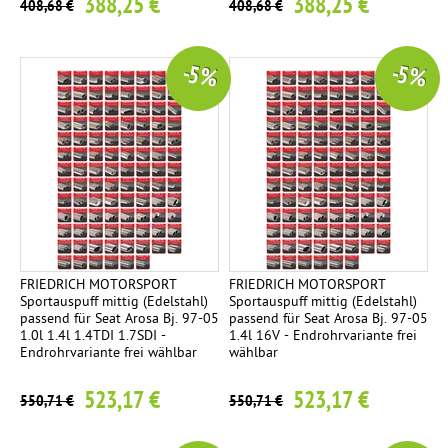
388,25 €
388,25 €
408,68 €
408,68 €
-5 %
-5 %
FRIEDRICH MOTORSPORT
FRIEDRICH MOTORSPORT
Sportauspuff mittig (Edelstahl)
Sportauspuff mittig (Edelstahl)
passend für Seat Arosa Bj. 97-05
passend für Seat Arosa Bj. 97-05
1.0l 1.4l 1.4TDI 1.7SDI -
1.4l 16V - Endrohrvariante frei
Endrohrvariante frei wählbar
wählbar
523,17 €
523,17 €
550,71 €
550,71 €