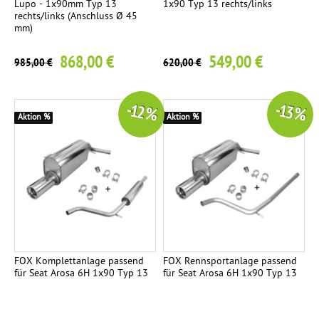
Lupo - 1x90mm Typ 13
1x90 Typ 13 rechts/links
V
4
rechts/links (Anschluss Ø 45
o
mm)
r
868,00 €
549,00 €
985,00 €
620,00 €
s
c
h
-12 %
-13 %
a
Aktion %
Aktion %
l
l
d
ä
m
p
f
e
FOX Komplettanlage passend
FOX Rennsportanlage passend
für Seat Arosa 6H 1x90 Typ 13
für Seat Arosa 6H 1x90 Typ 13
r