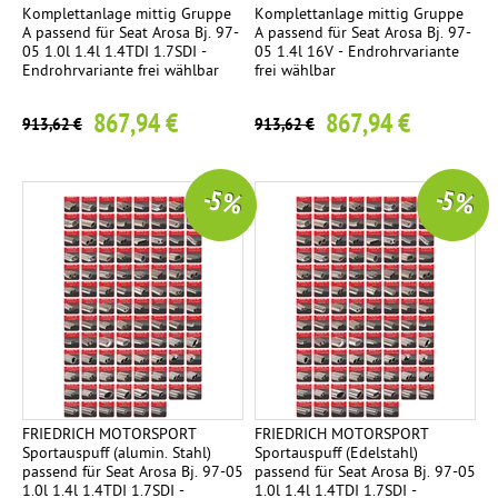
Komplettanlage mittig Gruppe
Komplettanlage mittig Gruppe
A passend für Seat Arosa Bj. 97-
A passend für Seat Arosa Bj. 97-
05 1.0l 1.4l 1.4TDI 1.7SDI -
05 1.4l 16V - Endrohrvariante
Endrohrvariante frei wählbar
frei wählbar
867,94 €
867,94 €
913,62 €
913,62 €
-5 %
-5 %
FRIEDRICH MOTORSPORT
FRIEDRICH MOTORSPORT
Sportauspuff (alumin. Stahl)
Sportauspuff (Edelstahl)
passend für Seat Arosa Bj. 97-05
passend für Seat Arosa Bj. 97-05
1.0l 1.4l 1.4TDI 1.7SDI -
1.0l 1.4l 1.4TDI 1.7SDI -