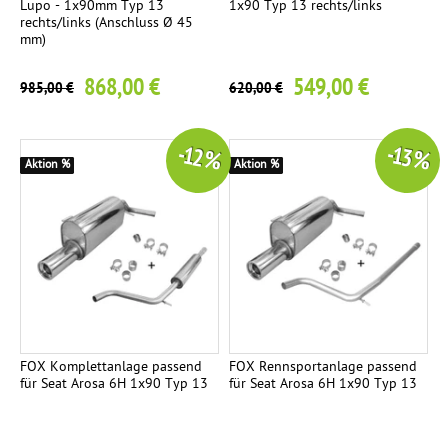
Lupo - 1x90mm Typ 13
1x90 Typ 13 rechts/links
V
4
rechts/links (Anschluss Ø 45
o
mm)
r
868,00 €
549,00 €
985,00 €
620,00 €
s
c
h
-12 %
-13 %
a
Aktion %
Aktion %
l
l
d
ä
m
p
f
e
FOX Komplettanlage passend
FOX Rennsportanlage passend
für Seat Arosa 6H 1x90 Typ 13
für Seat Arosa 6H 1x90 Typ 13
r