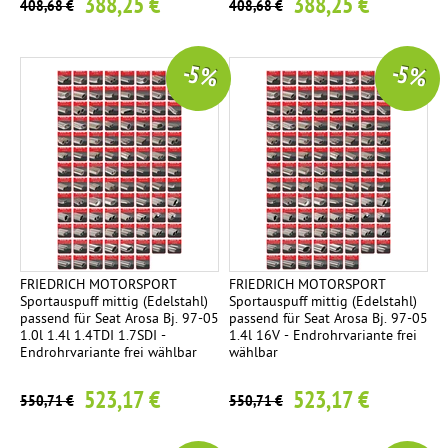
388,25 €
388,25 €
408,68 €
408,68 €
-5 %
-5 %
FRIEDRICH MOTORSPORT
FRIEDRICH MOTORSPORT
Sportauspuff mittig (Edelstahl)
Sportauspuff mittig (Edelstahl)
passend für Seat Arosa Bj. 97-05
passend für Seat Arosa Bj. 97-05
1.0l 1.4l 1.4TDI 1.7SDI -
1.4l 16V - Endrohrvariante frei
Endrohrvariante frei wählbar
wählbar
523,17 €
523,17 €
550,71 €
550,71 €