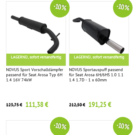
-10 %
-10 %
LAGERND, sofort versandfertig
LAGERND, sofort versandfertig
NOVUS Sport Vorschalldämpfer
NOVUS Sportauspuff passend
passend für Seat Arosa Typ 6H
für Seat Arosa 6H/6HS 1.0 1.1
1.4 16V 74kW
1.4 1.7D - 1 x 60mm
111,38 €
191,25 €
123,75 €
212,50 €
-10 %
-10 %