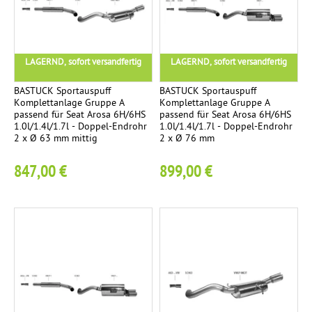
N
6
s
c
O
a
h
V
t
t
U
LAGERND, sofort versandfertig
LAGERND, sofort versandfertig
z
e
S
r
n
BASTUCK Sportauspuff
BASTUCK Sportauspuff
o
Komplettanlage Gruppe A
Komplettanlage Gruppe A
T
passend für Seat Arosa 6H/6HS
passend für Seat Arosa 6H/6HS
2
T
h
5
1.0l/1.4l/1.7l - Doppel-Endrohr
1.0l/1.4l/1.7l - Doppel-Endrohr
A
Ü
r
2 x Ø 63 mm mittig
2 x Ø 76 mm
T
V
e
847,00 €
899,00 €
F
-
1
c
ä
T
h
c
e
n
h
i
i
e
l
x
r
e
k
g
r
u
ü
t