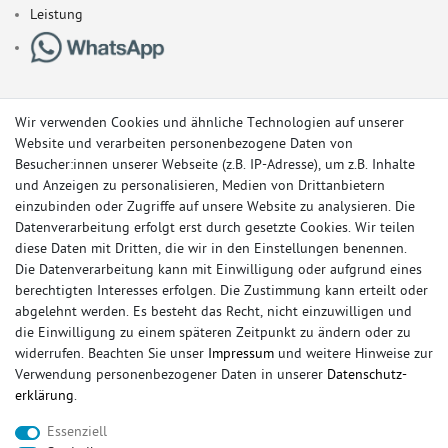
Leistung
Wir verwenden Cookies und ähnliche Technologien auf unserer
Website und verarbeiten personenbezogene Daten von
Besucher:innen unserer Webseite (z.B. IP-Adresse), um z.B. Inhalte
und Anzeigen zu personalisieren, Medien von Drittanbietern
einzubinden oder Zugriffe auf unsere Website zu analysieren. Die
Datenverarbeitung erfolgt erst durch gesetzte Cookies. Wir teilen
diese Daten mit Dritten, die wir in den Einstellungen benennen.
Die Datenverarbeitung kann mit Einwilligung oder aufgrund eines
berechtigten Interesses erfolgen. Die Zustimmung kann erteilt oder
© Copyright 2026 Sportauspuff-Store.de - Alle Rechte vorbehalten.
abgelehnt werden. Es besteht das Recht, nicht einzuwilligen und
Preisangaben inkl. gesetzlicher MwSt. und zzgl. Versandkosten
die Einwilligung zu einem späteren Zeitpunkt zu ändern oder zu
widerrufen. Beachten Sie unser
Impressum
und weitere Hinweise zur
Das Internetportal für Sportendschalldämpfer, Komplettanlagen,
Verwendung personenbezogener Daten in unserer
Daten­schutz­
Rennsportanlagen, Sportendrohre, Universalteile, Fächerkrümmer,
erklärung
.
Vorschalldämpfer, Sportkat, Ersatzrohr und Auspuffzubehör.
Essenziell
FOX, REMUS, FSW, FRIEDRICH MOTORSPORT, EISENMANN, ULTER