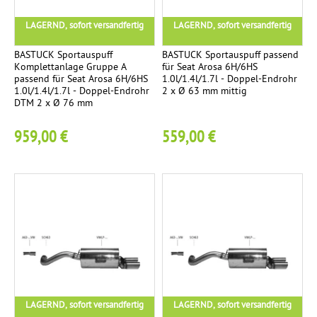
m
a
LAGERND, sofort versandfertig
LAGERND, sofort versandfertig
m
c
e
h
BASTUCK Sportauspuff
BASTUCK Sportauspuff passend
Komplettanlage Gruppe A
für Seat Arosa 6H/6HS
r
t
passend für Seat Arosa 6H/6HS
1.0l/1.4l/1.7l - Doppel-Endrohr
e
1.0l/1.4l/1.7l - Doppel-Endrohr
2 x Ø 63 mm mittig
K
DTM 2 x Ø 76 mm
n
2
o
959,00 €
559,00 €
m
p
l
e
t
t
a
n
l
a
LAGERND, sofort versandfertig
LAGERND, sofort versandfertig
g