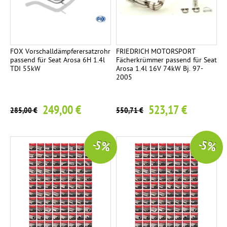
FOX Vorschalldämpferersatzrohr
FRIEDRICH MOTORSPORT
passend für Seat Arosa 6H 1.4l
Fächerkrümmer passend für Seat
TDI 55kW
Arosa 1.4l 16V 74kW Bj. 97-
2005
249,00 €
523,17 €
285,00 €
550,71 €
-5 %
-5 %