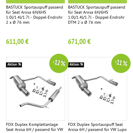
e
BASTUCK Sportauspuff passend
BASTUCK Sportauspuff passend
für Seat Arosa 6H/6HS
für Seat Arosa 6H/6HS
1.0l/1.4l/1.7l - Doppel-Endrohr
1.0l/1.4l/1.7l - Doppel-Endrohr
R
2
2 x Ø 76 mm
DTM 2 x Ø 76 mm
e
n
611,00 €
671,00 €
n
s
p
-12 %
-11 %
o
Aktion %
Aktion %
r
t
a
n
l
a
g
e
FOX Duplex Komplettanlage
FOX Duplex Sportauspuff Seat
Seat Arosa 6H / passend für VW
Arosa 6H / passend für VW Lupo