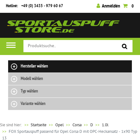
Hotline:
+49 (0) 3435 - 979 60 67
Anmelden
0
Hersteller wählen
Modell wählen
Typ wählen
Variante wählen
Sie sind hier:
>>
Startseite
Opel
Corsa
D
1.0l
FOX Sportauspuff passend für Opel Corsa D mit OPC-Heckansatz - 1x90 Typ
13