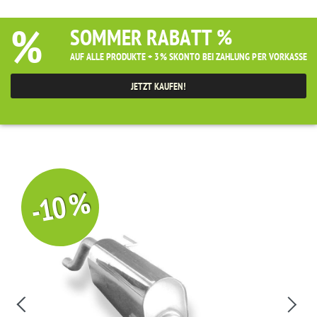
%
SOMMER RABATT %
AUF ALLE PRODUKTE + 3% SKONTO BEI ZAHLUNG PER VORKASSE
JETZT KAUFEN!
-10 %