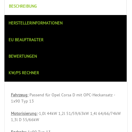
BESCHREIBUNG
HERSTELLERINFORMATIONEN
EU BEAUFTRAGTER
BEWERTUNGEN
KW/PS RECHNER
Fahrzeug:
Passend für Opel Corsa D mit OPC-Heckansatz -
1x90 Typ 13
Motorisierung:
-1,0l 44kW 1,2l 51/59/63kW 1,4l 64/66/74kW
1,3l D 55/66kW