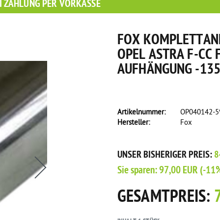
I ZAHLUNG PER VORKASSE
FOX KOMPLETTAN
OPEL ASTRA F-CC 
UFHÄNGUNG -135X
Artikelnummer:
OP040142-
Hersteller:
Fox
s eine Flasche Rain-X Regenabweiser!
UNSER BISHERIGER PREIS:
8
Sie sparen:
97,00 EUR
(-11
GESAMTPREIS: