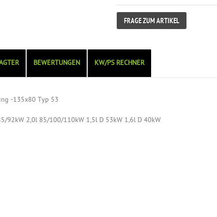
FRAGE ZUM ARTIKEL
AGTER
BEWERTUNGEN
KW/PS RECHNER
gung -135x80 Typ 53
/85/92kW 2,0l 85/100/110kW 1,5l D 53kW 1,6l D 40kW