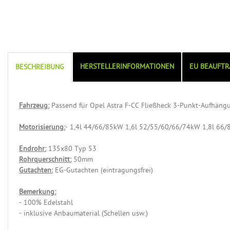
HERSTELLERINFORMATIONEN
EU BEAUFTR
BESCHREIBUNG
Fahrzeug:
Passend für Opel Astra F-CC Fließheck 3-Punkt-Aufhän
Motorisierung:
- 1,4l 44/66/85kW 1,6l 52/55/60/66/74kW 1,8l 66
Endrohr:
135x80 Typ 53
Rohrquerschnitt:
50mm
Gutachten:
EG-Gutachten (eintragungsfrei)
Bemerkung:
- 100% Edelstahl
- inklusive Anbaumaterial (Schellen usw.)