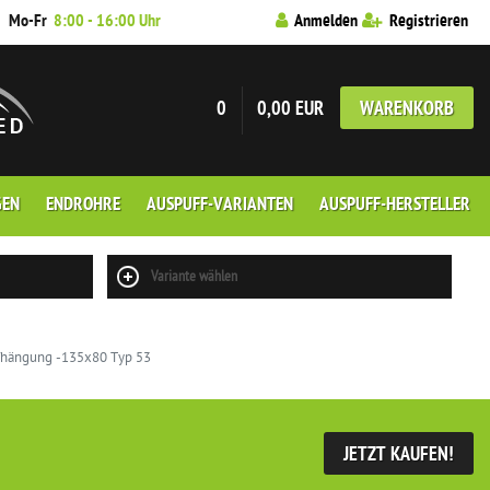
7
Mo-Fr
8:00 - 16:00 Uhr
Anmelden
Registrieren
0
0,00 EUR
WARENKORB
GEN
ENDROHRE
AUSPUFF-VARIANTEN
AUSPUFF-HERSTELLER
Variante wählen
ufhängung -135x80 Typ 53
JETZT KAUFEN!