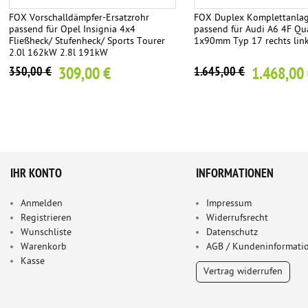
FOX Vorschalldämpfer-Ersatzrohr
FOX Duplex Komplettanlag
passend für Opel Insignia 4x4
passend für Audi A6 4F Qua
Fließheck/ Stufenheck/ Sports Tourer
1x90mm Typ 17 rechts lin
2.0l 162kW 2.8l 191kW
309,00 €
1.468,00
350,00 €
1.645,00 €
IHR KONTO
INFORMATIONEN
Anmelden
Impressum
Registrieren
Widerrufsrecht
Wunschliste
Datenschutz
Warenkorb
AGB / Kundeninformati
Kasse
Vertrag widerrufen