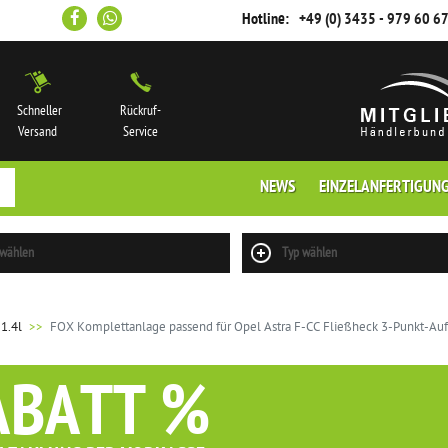
Hotline:
+49 (0) 3435 - 979 60 6
Schneller
Rückruf-
Versand
Service
NEWS
EINZELANFERTIGUN
 wählen
Typ wählen
1.4l
FOX Komplettanlage passend für Opel Astra F-CC Fließheck 3-Punkt-A
ABATT %