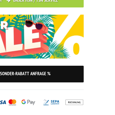
S!
UNSER HSN / TSN SERVICE
SONDER-RABATT ANFRAGE %