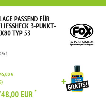
LAGE PASSEND FÜR
FLIESSHECK 3-PUNKT-A
80 TYP 53
593KA
45,00 €
%)
*
748,00 EUR