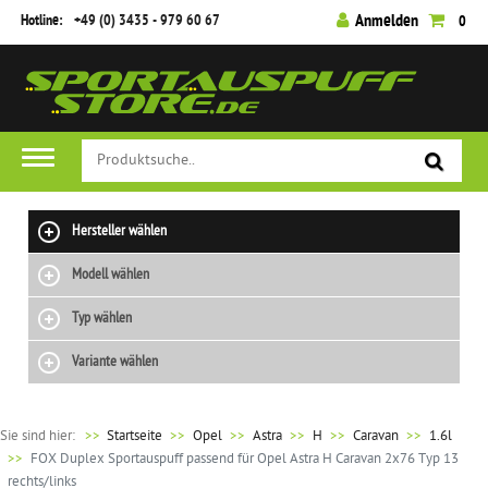
Hotline:
+49 (0) 3435 - 979 60 67
Anmelden
0
Hersteller wählen
Modell wählen
Typ wählen
Variante wählen
Sie sind hier:
>>
Startseite
Opel
Astra
H
Caravan
1.6l
FOX Duplex Sportauspuff passend für Opel Astra H Caravan 2x76 Typ 13
rechts/links