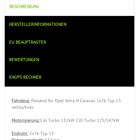
BESCHREIBUNG
HERSTELLERINFORMATIONEN
EU BEAUFTRAGTER
BEWERTUNGEN
KW/PS RECHNER
Fahrzeug:
Passend für Opel Astra H Caravan 2x76 Typ 13
rechts/links
Motorisierung:
1,6l Turbo 132kW 2,0l Turbo 125/147kW
Endrohr:
2x76 Typ 13