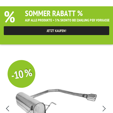
%
SOMMER RABATT %
AUF ALLE PRODUKTE + 3% SKONTO BEI ZAHLUNG PER VORKASSE
JETZT KAUFEN!
-10 %