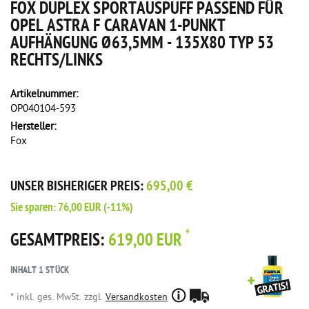
FOX DUPLEX SPORTAUSPUFF PASSEND FÜR
OPEL ASTRA F CARAVAN 1-PUNKT
AUFHÄNGUNG Ø63,5MM - 135X80 TYP 53
RECHTS/LINKS
Artikelnummer:
OP040104-593
Hersteller:
Fox
UNSER BISHERIGER PREIS:
695,00 €
Sie sparen:
76,00 EUR
(-11%)
*
GESAMTPREIS:
619,00 EUR
INHALT
1
STÜCK
* inkl. ges. MwSt. zzgl.
Versandkosten