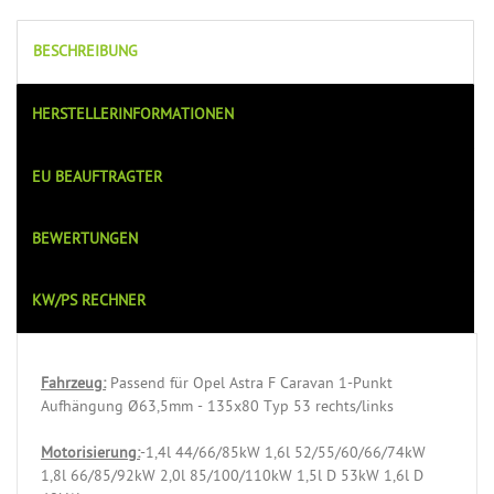
BESCHREIBUNG
HERSTELLERINFORMATIONEN
EU BEAUFTRAGTER
BEWERTUNGEN
KW/PS RECHNER
Fahrzeug:
Passend für Opel Astra F Caravan 1-Punkt
Aufhängung Ø63,5mm - 135x80 Typ 53 rechts/links
Motorisierung:
-1,4l 44/66/85kW 1,6l 52/55/60/66/74kW
1,8l 66/85/92kW 2,0l 85/100/110kW 1,5l D 53kW 1,6l D