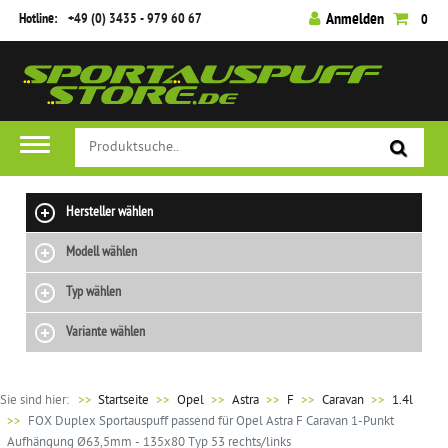
Hotline:
+49 (0) 3435 - 979 60 67
Anmelden
0
Hersteller wählen
Modell wählen
Typ wählen
Variante wählen
Sie sind hier:
>>
Startseite
Opel
Astra
F
Caravan
1.4l
FOX Duplex Sportauspuff passend für Opel Astra F Caravan 1-Punkt
Aufhängung Ø63,5mm - 135x80 Typ 53 rechts/links