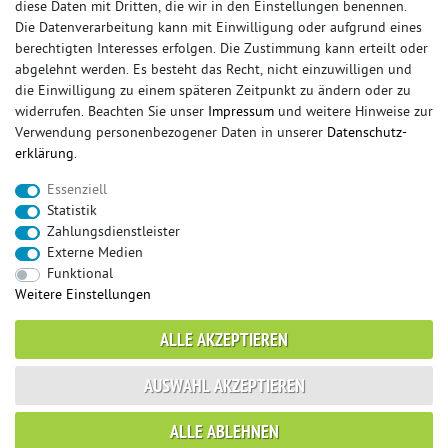
diese Daten mit Dritten, die wir in den Einstellungen benennen.
Die Datenverarbeitung kann mit Einwilligung oder aufgrund eines
berechtigten Interesses erfolgen. Die Zustimmung kann erteilt oder
© Copyright 2026 Sportauspuff-Store.de - Alle Rechte vorbehalten.
abgelehnt werden. Es besteht das Recht, nicht einzuwilligen und
Preisangaben inkl. gesetzlicher MwSt. und zzgl. Versandkosten
die Einwilligung zu einem späteren Zeitpunkt zu ändern oder zu
widerrufen. Beachten Sie unser
Impressum
und weitere Hinweise zur
Das Internetportal für Sportendschalldämpfer, Komplettanlagen,
Verwendung personenbezogener Daten in unserer
Daten­schutz­
Rennsportanlagen, Sportendrohre, Universalteile, Fächerkrümmer,
erklärung
.
Vorschalldämpfer, Sportkat, Ersatzrohr und Auspuffzubehör.
Essenziell
FOX, REMUS, FSW, FRIEDRICH MOTORSPORT, EISENMANN, ULTER
Statistik
SPORT, NOVUS
Zahlungsdienstleister
sportauspuff
sportkat
fox
racing sportauspuff
Externe Medien
endrohr
downpipe
komplettanlage
friedrich
Funktional
mittelschalldämpfer
fächerkrümmer
remus
Weitere Einstellungen
ersatzrohr
eisenmann
rennsportanlage
vorschalldämpfer attrappe
ulter
vorschalldämpfer
ALLE AKZEPTIEREN
fsw
duplex
milltek
AUSWAHL AKZEPTIEREN
* gilt für Lieferungen innerhalb Deutschlands, Lieferzeiten für andere Länder
ALLE ABLEHNEN
entnehmen Sie bitte der Schaltfläche mit den Versandinformationen