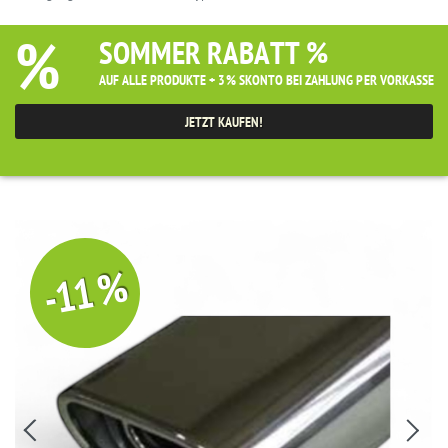
%
SOMMER RABATT %
AUF ALLE PRODUKTE + 3% SKONTO BEI ZAHLUNG PER VORKASSE
JETZT KAUFEN!
-11 %