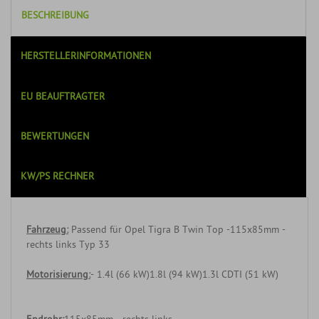
BESCHREIBUNG
HERSTELLERINFORMATIONEN
EU BEAUFTRAGTER
BEWERTUNGEN
KW/PS RECHNER
Fahrzeug:
Passend für Opel Tigra B Twin Top -115x85mm -
rechts links Typ 33
Motorisierung:
- 1.4l (66 kW)1.8l (94 kW)1.3l CDTI (51 kW)