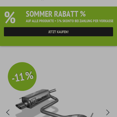
%
SOMMER RABATT %
AUF ALLE PRODUKTE + 3% SKONTO BEI ZAHLUNG PER VORKASSE
JETZT KAUFEN!
-11 %