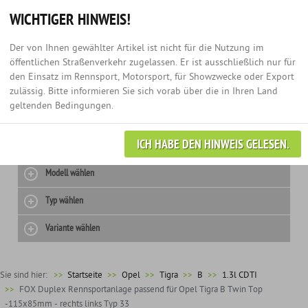
Hotline:
+49 (0) 3435 - 979 60 67
Anmelden
0
WICHTIGER HINWEIS!
Der von Ihnen gewählter Artikel ist nicht für die Nutzung im
öffentlichen Straßenverkehr zugelassen. Er ist ausschließlich nur für
den Einsatz im Rennsport, Motorsport, für Showzwecke oder Export
zulässig. Bitte informieren Sie sich vorab über die in Ihren Land
geltenden Bedingungen.
ICH HABE DEN HINWEIS GELESEN.
Hersteller wählen
Modell wählen
Typ wählen
Variante wählen
Sie sind hier:
>>
Startseite
Opel
Tigra
B
1.3l CDTI
FOX Duplex Rennsportanlage passend für Opel Tigra B Twin Top
-115x85mm - rechts links Typ 33