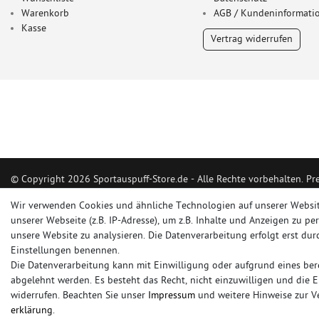
Warenkorb
AGB / Kundeninformati
Kasse
Vertrag widerrufen
© Copyright 2026 Sportauspuff-Store.de - Alle Rechte vorbehalten. Pr
Das Internetportal für Sportendschalldämpfer, Komplettanlagen, Renns
Wir verwenden Cookies und ähnliche Technologien auf unserer Websi
Ersatzrohr und Auspuffzubehör.
unserer Webseite (z.B. IP-Adresse), um z.B. Inhalte und Anzeigen zu pe
unsere Website zu analysieren. Die Datenverarbeitung erfolgt erst durc
FOX, REMUS, FSW, FRIEDRICH MOTORSPORT, EISENMANN, ULTER SPO
Einstellungen benennen.
Die Datenverarbeitung kann mit Einwilligung oder aufgrund eines bere
sportauspuff
sportkat
fox
racing sportauspuff
endrohr
downpipe
kom
abgelehnt werden. Es besteht das Recht, nicht einzuwilligen und die 
rennsportanlage
vorschalldämpfer attrappe
ulter
vorschalldämpfer
fsw
widerrufen. Beachten Sie unser
Impressum
und weitere Hinweise zur 
erklärung
.