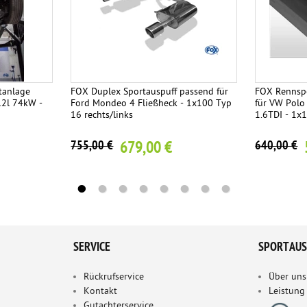
tanlage
FOX Duplex Sportauspuff passend für
FOX Rennspo
.2l 74kW -
Ford Mondeo 4 Fließheck - 1x100 Typ
für VW Polo 
16 rechts/links
1.6TDI - 1
679,00 €
755,00 €
640,00 €
SERVICE
SPORTAUS
Rückrufservice
Über uns
Kontakt
Leistung
Gutachterservice