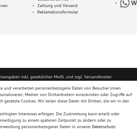
onen
Zahlung und Versand
Reklamationsformular
eisangaben inkl. gesetzlicher MwSt. und zzgl. Versandkosten
portanlagen, Sportendrohre, Universalteile, Fächerkrümmer, Vorschalldäm
te und verarbeiten personenbezogene Daten von Besucher:innen
rsonalisieren, Medien von Drittanbietern einzubinden oder Zugriffe auf
h gesetzte Cookies. Wir teilen diese Daten mit Dritten, die wir in den
RT, NOVUS
chtigten Interesses erfolgen. Die Zustimmung kann erteilt oder
plettanlage
friedrich
mittelschalldämpfer
fächerkrümmer
remus
ersatz
Einwilligung zu einem späteren Zeitpunkt zu ändern oder zu
duplex
milltek
Verwendung personenbezogener Daten in unserer
Daten­schutz­