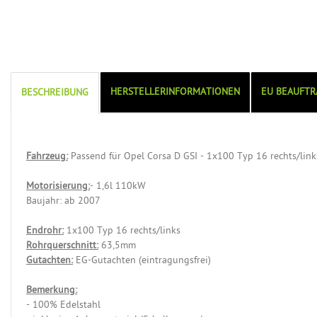
HERSTELLERINFORMATIONEN
EU BEAUFTR
BESCHREIBUNG
Fahrzeug:
Passend für Opel Corsa D GSI - 1x100 Typ 16 rechts/link
Motorisierung:
- 1,6l 110kW
Baujahr: ab 2007
Endrohr:
1x100 Typ 16 rechts/links
Rohrquerschnitt:
63,5mm
Gutachten:
EG-Gutachten (eintragungsfrei)
Bemerkung:
- 100% Edelstahl