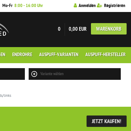
7
Mo-Fr
8:00 - 16:00 Uhr
Anmelden
Registrieren
0
0,00 EUR
WARENKORB
GEN
ENDROHRE
AUSPUFF-VARIANTEN
AUSPUFF-HERSTELLER
Variante wählen
s/links
JETZT KAUFEN!