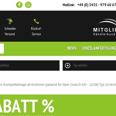
Hotline:
+49 (0) 3435 - 979 60 6
Schneller
Rückruf-
Versand
Service
NEWS
EINZELANFERTIGUN
 wählen
Typ wählen
x Komplettanlage ab Krümmer passend für Opel Corsa D GSI - 1x100 Typ 16 recht
ABATT %