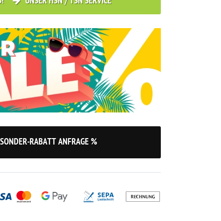
S!
UNSER HSN / TSN SERVICE
SONDER-RABATT ANFRAGE %