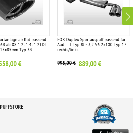
rtanlage ab Kat passend
FOX Duplex Sportauspuff passend für
6R ab 08 1.2l 1.4l 1.2TDI
Audi TT Typ 8J - 3,2 V6 2x100 Typ 17
x115x85mm Typ 33
rechts/links
558,00 €
889,00 €
995,00 €
PUFFSTORE