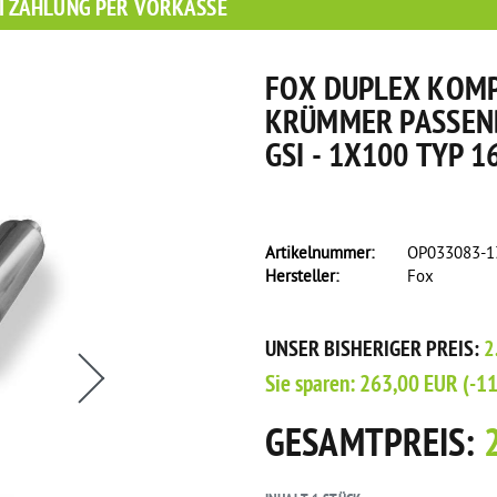
I ZAHLUNG PER VORKASSE
FOX DUPLEX KOM
KRÜMMER PASSEND
GSI - 1X100 TYP 
Artikelnummer:
OP033083-
Hersteller:
Fox
s eine Flasche Rain-X Regenabweiser!
UNSER BISHERIGER PREIS:
2
Sie sparen:
263,00 EUR
(-1
GESAMTPREIS: