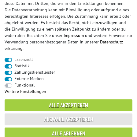
diese Daten mit Dritten, die wir in den Einstellungen benennen.
Die Datenverarbeitung kann mit Einwilligung oder aufgrund eines
berechtigten Interesses erfolgen. Die Zustimmung kann erteilt oder
© Copyright 2026 Sportauspuff-Store.de - Alle Rechte vorbehalten.
abgelehnt werden. Es besteht das Recht, nicht einzuwilligen und
Preisangaben inkl. gesetzlicher MwSt. und zzgl. Versandkosten
die Einwilligung zu einem späteren Zeitpunkt zu ändern oder zu
widerrufen. Beachten Sie unser
Impressum
und weitere Hinweise zur
Das Internetportal für Sportendschalldämpfer, Komplettanlagen,
Verwendung personenbezogener Daten in unserer
Daten­schutz­
Rennsportanlagen, Sportendrohre, Universalteile, Fächerkrümmer,
erklärung
.
Vorschalldämpfer, Sportkat, Ersatzrohr und Auspuffzubehör.
Essenziell
FOX, REMUS, FSW, FRIEDRICH MOTORSPORT, EISENMANN, ULTER
Statistik
SPORT, NOVUS
Zahlungsdienstleister
sportauspuff
sportkat
fox
racing sportauspuff
Externe Medien
endrohr
downpipe
komplettanlage
friedrich
Funktional
mittelschalldämpfer
fächerkrümmer
remus
Weitere Einstellungen
ersatzrohr
eisenmann
rennsportanlage
vorschalldämpfer attrappe
ulter
vorschalldämpfer
ALLE AKZEPTIEREN
fsw
duplex
milltek
AUSWAHL AKZEPTIEREN
* gilt für Lieferungen innerhalb Deutschlands, Lieferzeiten für andere Länder
ALLE ABLEHNEN
entnehmen Sie bitte der Schaltfläche mit den Versandinformationen