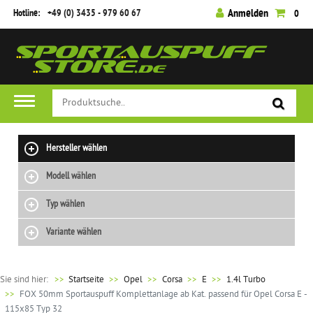
Hotline:
+49 (0) 3435 - 979 60 67
Anmelden
0
Hersteller wählen
Modell wählen
Typ wählen
Variante wählen
Sie sind hier:
>>
Startseite
Opel
Corsa
E
1.4l Turbo
FOX 50mm Sportauspuff Komplettanlage ab Kat. passend für Opel Corsa E -
115x85 Typ 32