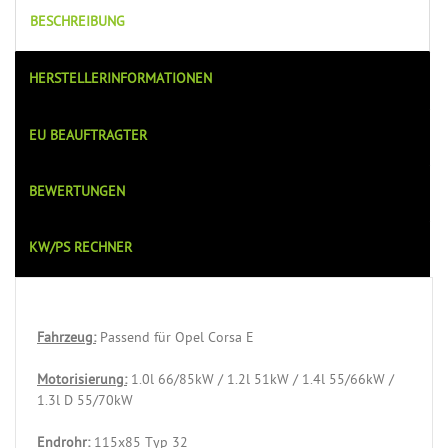
BESCHREIBUNG
HERSTELLERINFORMATIONEN
EU BEAUFTRAGTER
BEWERTUNGEN
KW/PS RECHNER
Fahrzeug:
Passend für Opel Corsa E
Motorisierung:
1.0l 66/85kW / 1.2l 51kW / 1.4l 55/66kW /
1.3l D 55/70kW
Endrohr:
115x85 Typ 32