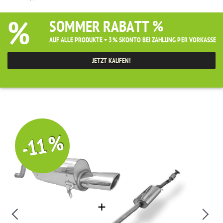
%
SOMMER RABATT %
AUF ALLE PRODUKTE + 3% SKONTO BEI ZAHLUNG PER VORKASSE
JETZT KAUFEN!
-11 %