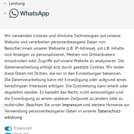
Leistung
Wir verwenden Cookies und ähnliche Technologien auf unserer
Website und verarbeiten personenbezogene Daten von
Besucher:innen unserer Webseite (z.B. IP-Adresse), um z.B. Inhalte
und Anzeigen zu personalisieren, Medien von Drittanbietern
einzubinden oder Zugriffe auf unsere Website zu analysieren. Die
Datenverarbeitung erfolgt erst durch gesetzte Cookies. Wir teilen
diese Daten mit Dritten, die wir in den Einstellungen benennen.
Die Datenverarbeitung kann mit Einwilligung oder aufgrund eines
berechtigten Interesses erfolgen. Die Zustimmung kann erteilt oder
© Copyright 2026 Sportauspuff-Store.de - Alle Rechte vorbehalten.
abgelehnt werden. Es besteht das Recht, nicht einzuwilligen und
Preisangaben inkl. gesetzlicher MwSt. und zzgl. Versandkosten
die Einwilligung zu einem späteren Zeitpunkt zu ändern oder zu
widerrufen. Beachten Sie unser
Impressum
und weitere Hinweise zur
Das Internetportal für Sportendschalldämpfer, Komplettanlagen,
Verwendung personenbezogener Daten in unserer
Daten­schutz­
Rennsportanlagen, Sportendrohre, Universalteile, Fächerkrümmer,
erklärung
.
Vorschalldämpfer, Sportkat, Ersatzrohr und Auspuffzubehör.
Essenziell
FOX, REMUS, FSW, FRIEDRICH MOTORSPORT, EISENMANN, ULTER