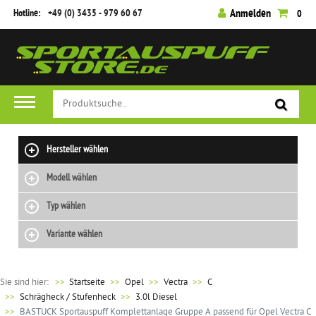
Hotline:
+49 (0) 3435 - 979 60 67
Anmelden
0
Hersteller wählen
Modell wählen
Typ wählen
Variante wählen
Sie sind hier:
>>
Startseite
Opel
Vectra
C
Schrägheck / Stufenheck
3.0l Diesel
BASTUCK Sportauspuff Komplettanlage Gruppe A passend für Opel Vectra C