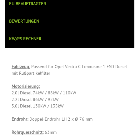
EU BEAUFTRAGTER
BEWERTUNGEN
KW/PS RECHNER
Fahrzeug:
Passend für Opel Vectra C Limousine 1 ESD Diesel
mit Rußpartikelfilter
Motorisierung:
2.0l Diesel 74kW / 88kW / 110kW
2.2l Diesel 86kW / 92kW
3.0l Diesel 130kW / 135kW
Endrohr:
Doppel-Endrohr LH 2 x Ø 76 mm
R
ohrquerschnitt:
63mm