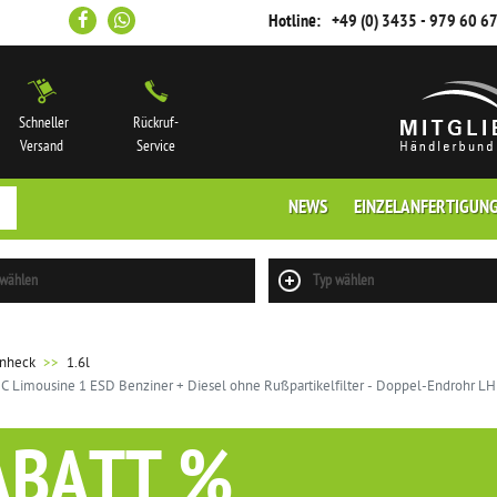
Hotline:
+49 (0) 3435 - 979 60 6
Schneller
Rückruf-
Versand
Service
NEWS
EINZELANFERTIGUN
 wählen
Typ wählen
enheck
1.6l
C Limousine 1 ESD Benziner + Diesel ohne Rußpartikelfilter - Doppel-Endrohr L
ABATT %