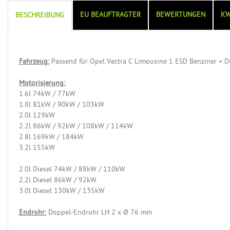
EU BEAUFTRAGTER
BEWERTUNGEN
KW
BESCHREIBUNG
Fahrzeug:
Passend für Opel Vectra C Limousine 1 ESD Benziner + Di
Motorisierung:
1.6l 74kW / 77kW
1.8l 81kW / 90kW / 103kW
2.0l 129kW
2.2l 86kW / 92kW / 108kW / 114kW
2.8l 169kW / 184kW
3.2l 155kW
2.0l Diesel 74kW / 88kW / 110kW
2.2l Diesel 86kW / 92kW
3.0l Diesel 130kW / 135kW
Endrohr:
Doppel-Endrohr LH 2 x Ø 76 mm