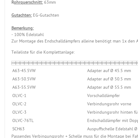
R
ohrquerschnitt:
63mm
Gutachten:
EG-Gutachten
Bemerkung:
- 100% Edelstahl
Zur Montage des Endschalldämpfers alleine benötigt man 1x den
Teileliste für die Komplettanlage:

A63-45.5VW
Adapter auf Ø 45.5 mm
A63-50.5VW
Adapter auf Ø 50.5 mm
A63-55.5VW
Adapter auf Ø 55.5 mm
OLVC-1
Vorschalldämpfer
OLVC-2
Verbindungsrohr vorne
OLVC-3
Verbindungsrohr hinten fü
OLVC-76TL
Endschalldämpfer mit Dop
SCH63
Auspuffschelle Edelstahl 
Passendes Verbingungsrohr + Schelle
muss
für die Montage bei Fa