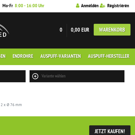
7
Mo-Fr
8:00 - 16:00 Uhr
Anmelden
Registrieren
0
0,00 EUR
WARENKORB
GEN
ENDROHRE
AUSPUFF-VARIANTEN
AUSPUFF-HERSTELLER
Variante wählen
H 2 x Ø 76 mm
JETZT KAUFEN!