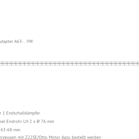
 Adapter A63-…VW.

r 1 Endschalldämpfer
pel-Endrohr LH 2 x Ø 76 mm
Ø 63-68 mm
hrzeugen mit Z22SE/Otto Motor dazu bestellt werden: