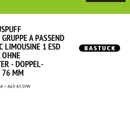
USPUFF
GRUPPE A PASSEND
C LIMOUSINE 1 ESD
L OHNE
ER - DOPPEL-E
76 MM
A + A63-43.5VW