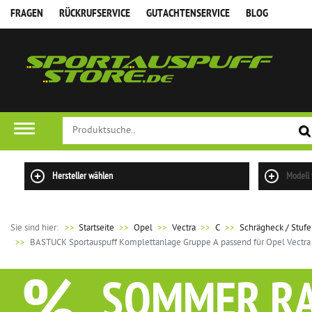
FRAGEN
RÜCKRUFSERVICE
GUTACHTENSERVICE
BLOG
Hersteller wählen
Modell
Sie sind hier:
>>
Startseite
Opel
Vectra
C
Schrägheck / Stuf
BASTUCK Sportauspuff Komplettanlage Gruppe A passend für Opel Vectra 
SOMMER R