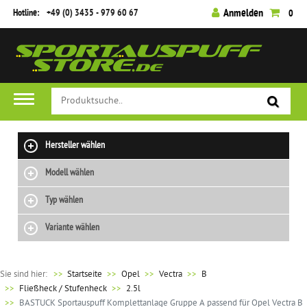
Hotline:
+49 (0) 3435 - 979 60 67
Anmelden
0
Hersteller wählen
Modell wählen
Typ wählen
Variante wählen
Sie sind hier:
>>
Startseite
Opel
Vectra
B
Fließheck / Stufenheck
2.5l
BASTUCK Sportauspuff Komplettanlage Gruppe A passend für Opel Vectra B