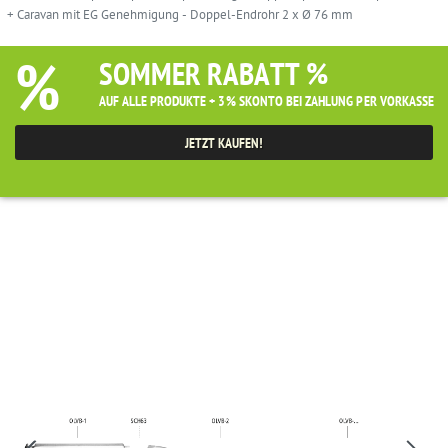
+ Caravan mit EG Genehmigung - Doppel-Endrohr 2 x Ø 76 mm
%
SOMMER RABATT %
AUF ALLE PRODUKTE + 3% SKONTO BEI ZAHLUNG PER VORKASSE
JETZT KAUFEN!