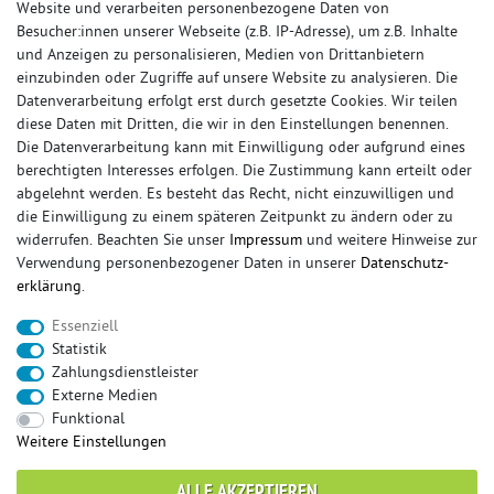
Website und verarbeiten personenbezogene Daten von
Besucher:innen unserer Webseite (z.B. IP-Adresse), um z.B. Inhalte
und Anzeigen zu personalisieren, Medien von Drittanbietern
einzubinden oder Zugriffe auf unsere Website zu analysieren. Die
Datenverarbeitung erfolgt erst durch gesetzte Cookies. Wir teilen
diese Daten mit Dritten, die wir in den Einstellungen benennen.
Die Datenverarbeitung kann mit Einwilligung oder aufgrund eines
berechtigten Interesses erfolgen. Die Zustimmung kann erteilt oder
© Copyright 2026 Sportauspuff-Store.de - Alle Rechte vorbehalten.
abgelehnt werden. Es besteht das Recht, nicht einzuwilligen und
Preisangaben inkl. gesetzlicher MwSt. und zzgl. Versandkosten
die Einwilligung zu einem späteren Zeitpunkt zu ändern oder zu
widerrufen. Beachten Sie unser
Impressum
und weitere Hinweise zur
Das Internetportal für Sportendschalldämpfer, Komplettanlagen,
Verwendung personenbezogener Daten in unserer
Daten­schutz­
Rennsportanlagen, Sportendrohre, Universalteile, Fächerkrümmer,
erklärung
.
Vorschalldämpfer, Sportkat, Ersatzrohr und Auspuffzubehör.
Essenziell
FOX, REMUS, FSW, FRIEDRICH MOTORSPORT, EISENMANN, ULTER
Statistik
SPORT, NOVUS
Zahlungsdienstleister
sportauspuff
sportkat
fox
racing sportauspuff
Externe Medien
endrohr
downpipe
komplettanlage
friedrich
Funktional
mittelschalldämpfer
fächerkrümmer
remus
Weitere Einstellungen
ersatzrohr
eisenmann
rennsportanlage
vorschalldämpfer attrappe
ulter
vorschalldämpfer
ALLE AKZEPTIEREN