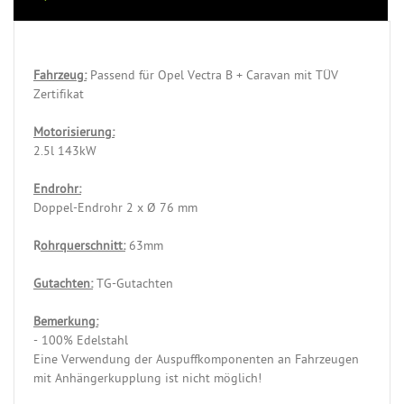
Fahrzeug:
Passend für Opel Vectra B + Caravan mit TÜV
Zertifikat
Motorisierung:
2.5l 143kW
Endrohr:
Doppel-Endrohr 2 x Ø 76 mm
R
ohrquerschnitt:
63mm
Gutachten:
TG-Gutachten
Bemerkung:
- 100% Edelstahl
Eine Verwendung der Auspuffkomponenten an Fahrzeugen
mit Anhängerkupplung ist nicht möglich!