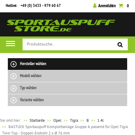
Hotline:
+49 (0) 3435 - 979 60 67
Anmelden
0
Hersteller wählen
Modell wählen
Typ wählen
Variante wählen
Sie sind hier:
>>
Startseite
Opel
Tigra
B
1.4l
BASTUCK Sportauspuff Komplettanlage Gruppe A passend für Opel Tigra
Twin Top - Doppel-Endrohr 2 x Ø 76 mm