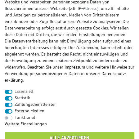
Website und verarbeiten personenbezogene Daten von
Besucher:innen unserer Webseite (z.B. IP-Adresse), um z.B. Inhalte
und Anzeigen zu personalisieren, Medien von Drittanbietern
einzubinden oder Zugriffe auf unsere Website zu analysieren. Die
Datenverarbeitung erfolgt erst durch gesetzte Cookies. Wir teilen
diese Daten mit Dritten, die wir in den Einstellungen benennen.
Die Datenverarbeitung kann mit Einwilligung oder aufgrund eines
berechtigten Interesses erfolgen. Die Zustimmung kann erteilt oder
© Copyright 2026 Sportauspuff-Store.de - Alle Rechte vorbehalten.
abgelehnt werden. Es besteht das Recht, nicht einzuwilligen und
Preisangaben inkl. gesetzlicher MwSt. und zzgl. Versandkosten
die Einwilligung zu einem späteren Zeitpunkt zu ändern oder zu
widerrufen. Beachten Sie unser
Impressum
und weitere Hinweise zur
Das Internetportal für Sportendschalldämpfer, Komplettanlagen,
Verwendung personenbezogener Daten in unserer
Daten­schutz­
Rennsportanlagen, Sportendrohre, Universalteile, Fächerkrümmer,
erklärung
.
Vorschalldämpfer, Sportkat, Ersatzrohr und Auspuffzubehör.
Essenziell
FOX, REMUS, FSW, FRIEDRICH MOTORSPORT, EISENMANN, ULTER
Statistik
SPORT, NOVUS
Zahlungsdienstleister
sportauspuff
sportkat
fox
racing sportauspuff
Externe Medien
endrohr
downpipe
komplettanlage
friedrich
Funktional
mittelschalldämpfer
fächerkrümmer
remus
Weitere Einstellungen
ersatzrohr
eisenmann
rennsportanlage
vorschalldämpfer attrappe
ulter
vorschalldämpfer
ALLE AKZEPTIEREN