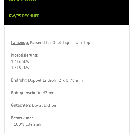
KW/PS RECHNER
Fahrzeug:
Passend für Opel Tigra Twin Top
Motorisierung:
1.4l 66kW
1.8l 92kW
Endrohr:
Doppel-Endrohr 2 x Ø 76 mm
R
ohrquerschnitt:
63mm
Gutachten:
EG-Gutachten
Bemerkung:
- 100% Edelstahl