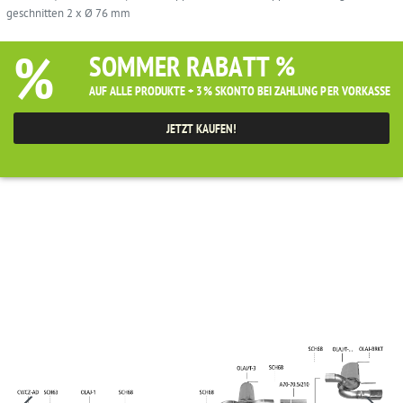
geschnitten 2 x Ø 76 mm
%
SOMMER RABATT %
AUF ALLE PRODUKTE + 3% SKONTO BEI ZAHLUNG PER VORKASSE
JETZT KAUFEN!