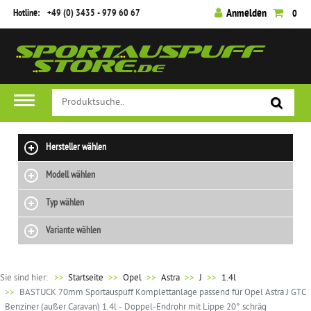
Hotline:
+49 (0) 3435 - 979 60 67
Anmelden
0
Hersteller wählen
Modell wählen
Typ wählen
Variante wählen
Sie sind hier:
>>
Startseite
Opel
Astra
J
1.4l
BASTUCK 70mm Sportauspuff Komplettanlage passend für Opel Astra J GTC
Benziner (außer Caravan) 1.4l - Doppel-Endrohr mit Lippe 20° schräg