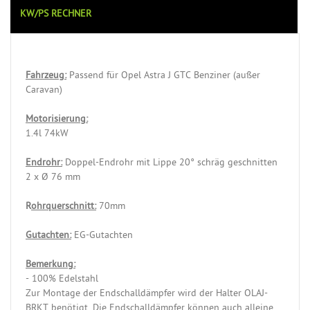
KW/PS RECHNER
Fahrzeug:
Passend für Opel Astra J GTC Benziner (außer
Caravan)
Motorisierung:
1.4l 74kW
Endrohr:
Doppel-Endrohr mit Lippe 20° schräg geschnitten
2 x Ø 76 mm
R
ohrquerschnitt:
70mm
Gutachten:
EG-Gutachten
Bemerkung:
- 100% Edelstahl
Zur Montage der Endschalldämpfer wird der Halter OLAJ-
BRKT benötigt. Die Endschalldämpfer können auch alleine