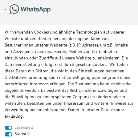
Wir verwenden Cookies und ähnliche Technologien auf unserer
Website und verarbeiten personenbezogene Daten von
Besucher:innen unserer Webseite (z.B. IP-Adresse), um z.B. Inhalte
und Anzeigen zu personalisieren, Medien von Drittanbietern
einzubinden oder Zugriffe auf unsere Website zu analysieren. Die
Datenverarbeitung erfolgt erst durch gesetzte Cookies. Wir teilen
diese Daten mit Dritten, die wir in den Einstellungen benennen.
Die Datenverarbeitung kann mit Einwilligung oder aufgrund eines
berechtigten Interesses erfolgen. Die Zustimmung kann erteilt oder
© Copyright 2026 Sportauspuff-Store.de - Alle Rechte vorbehalten.
abgelehnt werden. Es besteht das Recht, nicht einzuwilligen und
Preisangaben inkl. gesetzlicher MwSt. und zzgl. Versandkosten
die Einwilligung zu einem späteren Zeitpunkt zu ändern oder zu
widerrufen. Beachten Sie unser
Impressum
und weitere Hinweise zur
Das Internetportal für Sportendschalldämpfer, Komplettanlagen,
Verwendung personenbezogener Daten in unserer
Daten­schutz­
Rennsportanlagen, Sportendrohre, Universalteile, Fächerkrümmer,
erklärung
.
Vorschalldämpfer, Sportkat, Ersatzrohr und Auspuffzubehör.
Essenziell
FOX, REMUS, FSW, FRIEDRICH MOTORSPORT, EISENMANN, ULTER
Statistik
SPORT, NOVUS