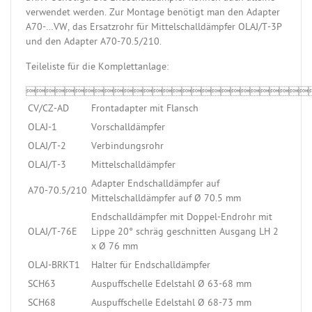
verwendet werden. Zur Montage benötigt man den Adapter
A70-…VW, das Ersatzrohr für Mittelschalldämpfer OLAJ/T-3P
und den Adapter A70-70.5/210.
Teileliste für die Komplettanlage:

CV/CZ-AD
Frontadapter mit Flansch
OLAJ-1
Vorschalldämpfer
OLAJ/T-2
Verbindungsrohr
OLAJ/T-3
Mittelschalldämpfer
Adapter Endschalldämpfer auf
A70-70.5/210
Mittelschalldämpfer auf Ø 70.5 mm
Endschalldämpfer mit Doppel-Endrohr mit
OLAJ/T-76E
Lippe 20° schräg geschnitten Ausgang LH 2
x Ø 76 mm
OLAJ-BRKT1
Halter für Endschalldämpfer
SCH63
Auspuffschelle Edelstahl Ø 63-68 mm
SCH68
Auspuffschelle Edelstahl Ø 68-73 mm