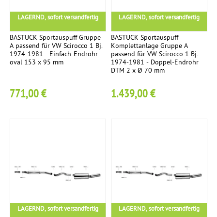
t
a
LAGERND, sofort versandfertig
LAGERND, sofort versandfertig
t
c
a
h
BASTUCK Sportauspuff Gruppe
BASTUCK Sportauspuff
A passend für VW Scirocco 1 Bj.
Komplettanlage Gruppe A
n
t
1974-1981 - Einfach-Endrohr
passend für VW Scirocco 1 Bj.
l
e
oval 153 x 95 mm
1974-1981 - Doppel-Endrohr
DTM 2 x Ø 70 mm
a
n
g
771,00 €
1.439,00 €
e
V
2
o
r
s
c
h
a
l
LAGERND, sofort versandfertig
LAGERND, sofort versandfertig
l