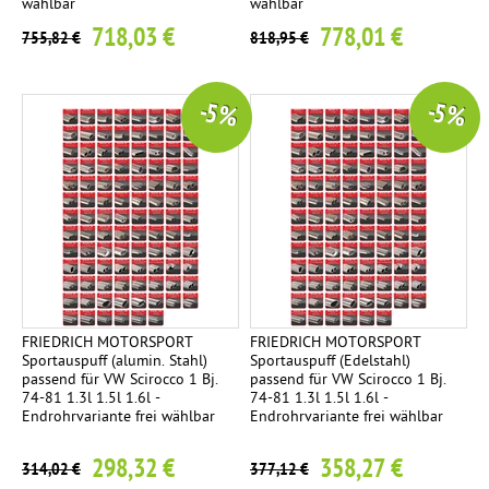
wählbar
wählbar
718,03 €
778,01 €
755,82 €
818,95 €
-5 %
-5 %
FRIEDRICH MOTORSPORT
FRIEDRICH MOTORSPORT
Sportauspuff (alumin. Stahl)
Sportauspuff (Edelstahl)
passend für VW Scirocco 1 Bj.
passend für VW Scirocco 1 Bj.
74-81 1.3l 1.5l 1.6l -
74-81 1.3l 1.5l 1.6l -
Endrohrvariante frei wählbar
Endrohrvariante frei wählbar
298,32 €
358,27 €
314,02 €
377,12 €