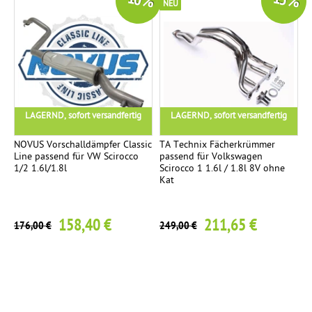
-10 %
-15 %
NEU
LAGERND, sofort versandfertig
LAGERND, sofort versandfertig
NOVUS Vorschalldämpfer Classic
TA Technix Fächerkrümmer
Line passend für VW Scirocco
passend für Volkswagen
1/2 1.6l/1.8l
Scirocco 1 1.6l / 1.8l 8V ohne
Kat
158,40 €
211,65 €
176,00 €
249,00 €