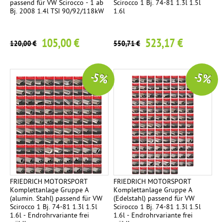
passend für VW Scirocco - 1 ab
Scirocco 1 Bj. 74-81 1.3l 1.5l
Bj. 2008 1.4l TSI 90/92/118kW
1.6l
105,00 €
523,17 €
120,00 €
550,71 €
-5 %
-5 %
FRIEDRICH MOTORSPORT
FRIEDRICH MOTORSPORT
Komplettanlage Gruppe A
Komplettanlage Gruppe A
(alumin. Stahl) passend für VW
(Edelstahl) passend für VW
Scirocco 1 Bj. 74-81 1.3l 1.5l
Scirocco 1 Bj. 74-81 1.3l 1.5l
1.6l - Endrohrvariante frei
1.6l - Endrohrvariante frei