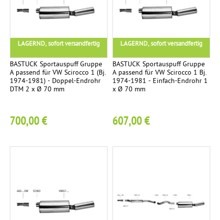
N
3
c
c
O
h
h
V
e
t
U
LAGERND, sofort versandfertig
LAGERND, sofort versandfertig
r
e
S
k
n
BASTUCK Sportauspuff Gruppe
BASTUCK Sportauspuff Gruppe
r
A passend für VW Scirocco 1 (Bj.
A passend für VW Scirocco 1 Bj.
T
1974-1981) - Doppel-Endrohr
1974-1981 - Einfach-Endrohr 1
1
T
ü
2
DTM 2 x Ø 70 mm
x Ø 70 mm
A
Ü
m
T
V
m
e
700,00 €
607,00 €
-
e
c
T
r
h
e
n
K
i
5
i
o
l
x
m
e
p
g
l
u
e
t