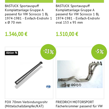
d
BASTUCK Sportauspuff
BASTUCK Sportauspuff
Komplettanlage Gruppe A
Komplettanlage Gruppe A
ä
passend für VW Scirocco 1 Bj.
passend für VW Scirocco 1 Bj.
m
1974-1981 - Einfach-Endrohr 1
1974-1981 - Einfach-Endrohr
x Ø 70 mm
oval 153 x 95 mm
p
f
1.346,00 €
1.510,00 €
e
r
-13 %
-5 %
Z
Aktion %
1
u
b
e
h
ö
r
FOX 70mm Verbindungsrohr
FRIEDRICH MOTORSPORT
(Mittelschalldämpfer/KAT)
Fächerkrümmer passend für VW