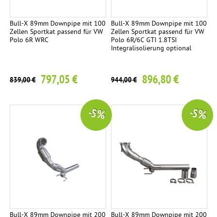
Ø
8
Bull-X 89mm Downpipe mit 100
Bull-X 89mm Downpipe mit 100
4
Zellen Sportkat passend für VW
Zellen Sportkat passend für VW
m
Polo 6R WRC
Polo 6R/6C GTI 1.8TSI
Integralisolierung optional
m
S
t
797,05 €
896,80 €
839,00 €
944,00 €
r
e
-5 %
-5 %
e
t
R
a
c
e
B
l
a
Bull-X 89mm Downpipe mit 200
Bull-X 89mm Downpipe mit 200