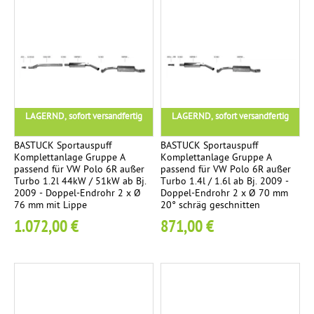
d
r
o
h
r
-
S
LAGERND, sofort versandfertig
LAGERND, sofort versandfertig
e
t
BASTUCK Sportauspuff
BASTUCK Sportauspuff
Komplettanlage Gruppe A
Komplettanlage Gruppe A
2
passend für VW Polo 6R außer
passend für VW Polo 6R außer
E
Turbo 1.2l 44kW / 51kW ab Bj.
Turbo 1.4l / 1.6l ab Bj. 2009 -
2009 - Doppel-Endrohr 2 x Ø
Doppel-Endrohr 2 x Ø 70 mm
n
76 mm mit Lippe
20° schräg geschnitten
d
1.072,00 €
871,00 €
r
o
h
r
e