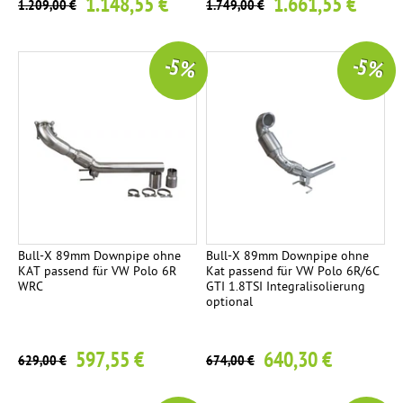
1.148,55 €
1.661,55 €
1.209,00 €
1.749,00 €
-5 %
-5 %
Bull-X 89mm Downpipe ohne
Bull-X 89mm Downpipe ohne
KAT passend für VW Polo 6R
Kat passend für VW Polo 6R/6C
WRC
GTI 1.8TSI Integralisolierung
optional
597,55 €
640,30 €
629,00 €
674,00 €