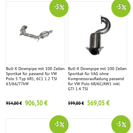
-5 %
-5 %
Bull-X Downpipe mit 100 Zellen
Bull-X Downpipe mit 100 Zellen
Sportkat für passend für VW
Sportkat für VAG ohne
Polo 5 Typ 6R1, 6C1 1.2 TSI
Kompressoraufladung passend
63/66/77kW
für VW Polo 6R/6C/AW1 inkl.
GTI 1.4 TSI
906,30 €
569,05 €
954,00 €
599,00 €
-5 %
-5 %