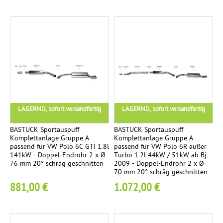
o
h
r
e
Ø
8
4
m
m
LAGERND, sofort versandfertig
LAGERND, sofort versandfertig
s
c
BASTUCK Sportauspuff
BASTUCK Sportauspuff
Komplettanlage Gruppe A
Komplettanlage Gruppe A
h
passend für VW Polo 6C GTI 1.8l
passend für VW Polo 6R außer
r
141kW - Doppel-Endrohr 2 x Ø
Turbo 1.2l 44kW / 51kW ab Bj.
76 mm 20° schräg geschnitten
2009 - Doppel-Endrohr 2 x Ø
ä
70 mm 20° schräg geschnitten
g
881,00 €
1.072,00 €
E
2
n