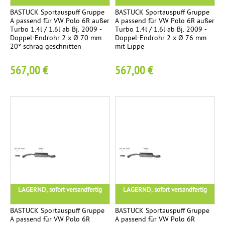
n
c
n
BASTUCK Sportauspuff Gruppe
BASTUCK Sportauspuff Gruppe
s
A passend für VW Polo 6R außer
A passend für VW Polo 6R außer
:
E
2
Turbo 1.4l / 1.6l ab Bj. 2009 -
Turbo 1.4l / 1.6l ab Bj. 2009 -
p
Doppel-Endrohr 2 x Ø 70 mm
Doppel-Endrohr 2 x Ø 76 mm
n
:
o
20° schräg geschnitten
mit Lippe
d
r
T
r
567,00 €
567,00 €
t
o
e
a
h
n
r
m
l
-
a
p
S
g
e
l
e
t
a
2
V
7
E
o
t
n
LAGERND, sofort versandfertig
LAGERND, sofort versandfertig
r
d
e
s
BASTUCK Sportauspuff Gruppe
BASTUCK Sportauspuff Gruppe
r
A passend für VW Polo 6R
A passend für VW Polo 6R
c
.