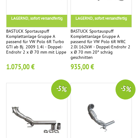
d
r
o
LAGERND, sofort versandfertig
LAGERND, sofort versandfertig
h
BASTUCK Sportauspuff
BASTUCK Sportauspuff
r
Komplettanlage Gruppe A
Komplettanlage Gruppe A
-
passend für VW Polo 6R Turbo
passend für VW Polo 6R WRC
GTI ab Bj. 2009 1.4l - Doppel-
2.0l 162kW - Doppel-Endrohr 2
S
Endrohr 2 x Ø 70 mm mit Lippe
x Ø 70 mm 20° schräg
e
geschnitten
t
1.075,00 €
935,00 €
2
E
n
-5 %
-5 %
d
r
o
h
r
e