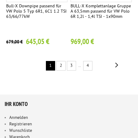
Bull-X Downpipe passend für
BULL-X Komplettanlage Gruppe
VW Polo 5 Typ 6R1, 6C1 1.2 TSI
A 63,5mm passend für VW Polo
63/66/77kW
6R 1,2l - 1,4l TSI - 1x90mm
645,05 €
969,00 €
679,00 €
1
2
3
...
4
IHR KONTO
Anmelden
Registrieren
Wunschliste
Warenkorb