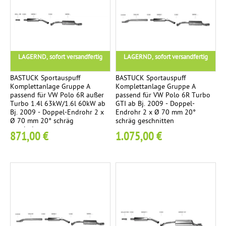
Ø
8
4
m
m
LAGERND, sofort versandfertig
LAGERND, sofort versandfertig
S
t
BASTUCK Sportauspuff
BASTUCK Sportauspuff
Komplettanlage Gruppe A
Komplettanlage Gruppe A
r
passend für VW Polo 6R außer
passend für VW Polo 6R Turbo
e
Turbo 1.4l 63kW/1.6l 60kW ab
GTI ab Bj. 2009 - Doppel-
Bj. 2009 - Doppel-Endrohr 2 x
Endrohr 2 x Ø 70 mm 20°
e
Ø 70 mm 20° schräg
schräg geschnitten
t
geschnitten
871,00 €
1.075,00 €
R
a
c
e
E
2
n