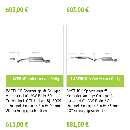
e
603,00 €
603,00 €
t
E
2
n
d
r
o
h
r
-
S
LAGERND, sofort versandfertig
LAGERND, sofort versandfertig
e
t
BASTUCK Sportauspuff Gruppe
BASTUCK Sportauspuff
2
A passend für VW Polo 6R
Komplettanlage Gruppe A
Turbo incl. GTI 1.4l ab Bj. 2009
passend für VW Polo 6C -
E
- Doppel-Endrohr 2 x Ø 70 mm
Doppel-Endrohr 2 x Ø 76 mm
n
20° schräg geschnitten
20° schräg geschnitten
d
613,00 €
881,00 €
r