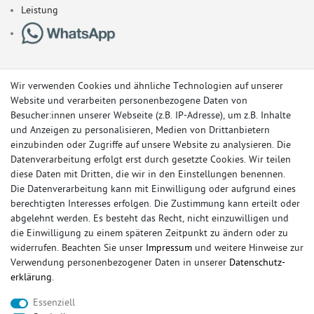
Leistung
Wir verwenden Cookies und ähnliche Technologien auf unserer
Website und verarbeiten personenbezogene Daten von
Besucher:innen unserer Webseite (z.B. IP-Adresse), um z.B. Inhalte
und Anzeigen zu personalisieren, Medien von Drittanbietern
einzubinden oder Zugriffe auf unsere Website zu analysieren. Die
Datenverarbeitung erfolgt erst durch gesetzte Cookies. Wir teilen
diese Daten mit Dritten, die wir in den Einstellungen benennen.
Die Datenverarbeitung kann mit Einwilligung oder aufgrund eines
berechtigten Interesses erfolgen. Die Zustimmung kann erteilt oder
© Copyright 2026 Sportauspuff-Store.de - Alle Rechte vorbehalten.
abgelehnt werden. Es besteht das Recht, nicht einzuwilligen und
Preisangaben inkl. gesetzlicher MwSt. und zzgl. Versandkosten
die Einwilligung zu einem späteren Zeitpunkt zu ändern oder zu
widerrufen. Beachten Sie unser
Impressum
und weitere Hinweise zur
Das Internetportal für Sportendschalldämpfer, Komplettanlagen,
Verwendung personenbezogener Daten in unserer
Daten­schutz­
Rennsportanlagen, Sportendrohre, Universalteile, Fächerkrümmer,
erklärung
.
Vorschalldämpfer, Sportkat, Ersatzrohr und Auspuffzubehör.
Essenziell
FOX, REMUS, FSW, FRIEDRICH MOTORSPORT, EISENMANN, ULTER