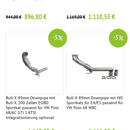
e
t
896,80 €
1.110,55 €
2
944,00 €
1.169,00 €
E
n
-5 %
-5 %
d
r
o
h
r
e
Ø
9
0
Bull-X 89mm Downpipe mit
Bull-X 89mm Downpipe mit HJS
Bull-X 200 Zellen EOBD
Sportkats für E4/E5 passend für
m
Sportkat passend für VW Polo
VW Polo 6R WRC
m
6R/6C GTI 1.8TSI
Integralisolierung optional