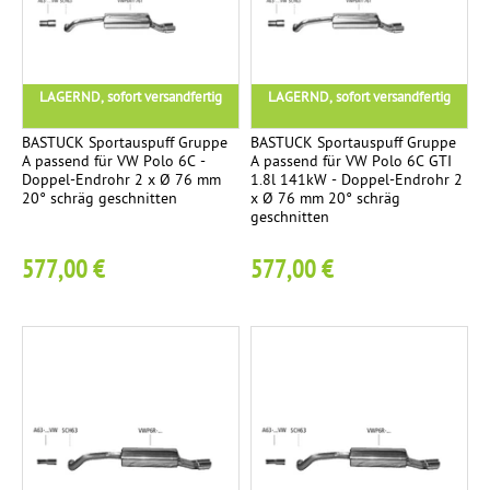
-
e
ä
n
c
E
d
m
s
h
n
r
p
e
t
d
i
LAGERND, sofort versandfertig
LAGERND, sofort versandfertig
f
i
e
r
c
e
t
n
o
BASTUCK Sportauspuff Gruppe
BASTUCK Sportauspuff Gruppe
h
r
i
A passend für VW Polo 6C -
A passend für VW Polo 6C GTI
h
Doppel-Endrohr 2 x Ø 76 mm
1.8l 141kW - Doppel-Endrohr 2
g
r
20° schräg geschnitten
x Ø 76 mm 20° schräg
M
6
E
5
geschnitten
e
i
r
M
6
Ø
l
577,00 €
577,00 €
s
i
8
l
a
t
4
t
t
t
m
e
z
i
m
k
r
g
s
o
c
N
1
h
h
O
r
r
V