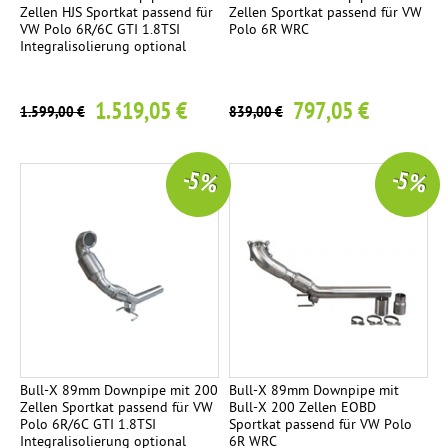
c
Zellen HJS Sportkat passend für
Zellen Sportkat passend für VW
VW Polo 6R/6C GTI 1.8TSI
Polo 6R WRC
k
Integralisolierung optional
C
h
1.519,05 €
797,05 €
r
1.599,00 €
839,00 €
o
m
-5 %
-5 %
e
E
2
n
d
r
o
h
r
Bull-X 89mm Downpipe mit 200
Bull-X 89mm Downpipe mit
-
Zellen Sportkat passend für VW
Bull-X 200 Zellen EOBD
Polo 6R/6C GTI 1.8TSI
Sportkat passend für VW Polo
S
Integralisolierung optional
6R WRC