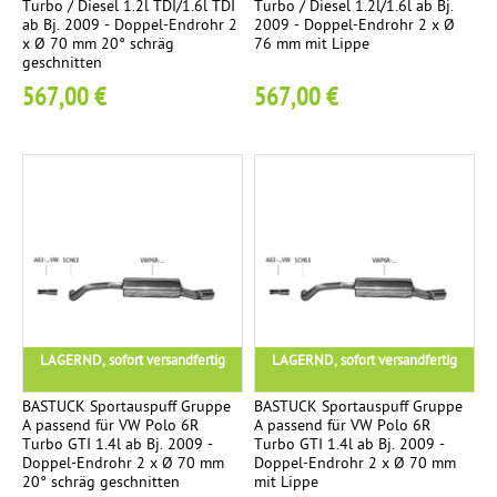
o
Turbo / Diesel 1.2l TDI/1.6l TDI
Turbo / Diesel 1.2l/1.6l ab Bj.
h
ab Bj. 2009 - Doppel-Endrohr 2
2009 - Doppel-Endrohr 2 x Ø
h
p
a
x Ø 70 mm 20° schräg
76 mm mit Lippe
r
geschnitten
l
l
e
567,00 €
567,00 €
l
Ø
d
e
8
ä
4
a
m
m
p
s
m
f
C
e
e
a
r
S
r
b
e
LAGERND, sofort versandfertig
LAGERND, sofort versandfertig
o
n
l
BASTUCK Sportauspuff Gruppe
BASTUCK Sportauspuff Gruppe
R
A passend für VW Polo 6R
A passend für VW Polo 6R
e
Turbo GTI 1.4l ab Bj. 2009 -
Turbo GTI 1.4l ab Bj. 2009 -
a
Doppel-Endrohr 2 x Ø 70 mm
Doppel-Endrohr 2 x Ø 70 mm
c
20° schräg geschnitten
mit Lippe
c