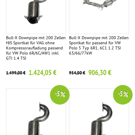
Bull-X Downpipe mit 200 Zellen
Bull-X Downpipe mit 200 Zellen
HJS Sportkat für VAG ohne
Sportkat für passend für VW
Kompressoraufladung passend
Polo 5 Typ 6R1, 6C1 1.2 TSI
für VW Polo 6R/6C/AW1 inkl.
63/66/77kW
GTI 1.4 TSI
1.424,05 €
906,30 €
1.499,00 €
954,00 €
-5 %
-5 %