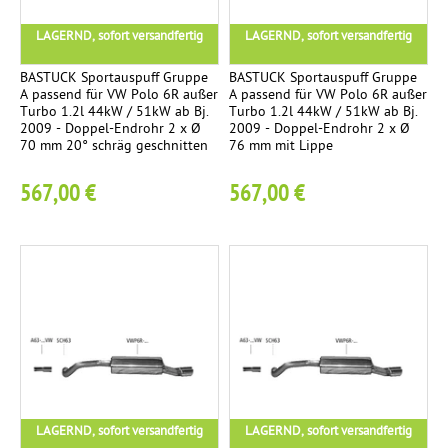
ä
U
K
1
g
S
LAGERND, sofort versandfertig
LAGERND, sofort versandfertig
o
.
m
BASTUCK Sportauspuff Gruppe
BASTUCK Sportauspuff Gruppe
I
p
F
A passend für VW Polo 6R außer
A passend für VW Polo 6R außer
n
Turbo 1.2l 44kW / 51kW ab Bj.
Turbo 1.2l 44kW / 51kW ab Bj.
l
n
2009 - Doppel-Endrohr 2 x Ø
2009 - Doppel-Endrohr 2 x Ø
i
e
70 mm 20° schräg geschnitten
76 mm mit Lippe
e
t
n
n
567,00 €
567,00 €
t
a
d
a
u
n
f
o
l
b
a
l
a
g
u
o
e
T
g
i
R
9
t
i
e
a
LAGERND, sofort versandfertig
LAGERND, sofort versandfertig
n