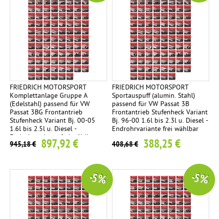
FRIEDRICH MOTORSPORT
FRIEDRICH MOTORSPORT
Komplettanlage Gruppe A
Sportauspuff (alumin. Stahl)
(Edelstahl) passend für VW
passend für VW Passat 3B
Passat 3BG Frontantrieb
Frontantrieb Stufenheck Variant
Stufenheck Variant Bj. 00-05
Bj. 96-00 1.6l bis 2.3l u. Diesel -
1.6l bis 2.5l u. Diesel -
Endrohrvariante frei wählbar
Endrohrvariante frei wählbar
897,92 €
388,25 €
945,18 €
408,68 €
-5 %
-5 %