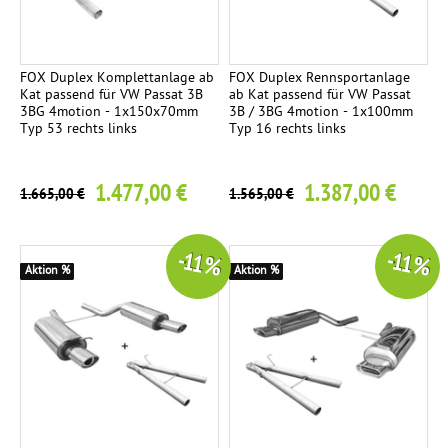
n
a
l
c
a
h
FOX Duplex Komplettanlage ab
FOX Duplex Rennsportanlage
Kat passend für VW Passat 3B
ab Kat passend für VW Passat
g
t
3BG 4motion - 1x150x70mm
3B / 3BG 4motion - 1x100mm
e
e
Typ 53 rechts links
Typ 16 rechts links
n
R
4
1.477,00 €
1.387,00 €
e
1.665,00 €
1.565,00 €
n
n
-11 %
-11 %
s
Aktion %
Aktion %
p
o
r
t
a
n
l