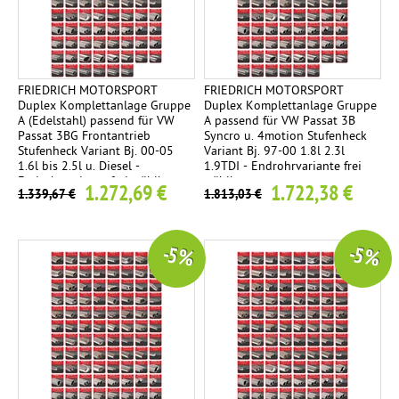
FRIEDRICH MOTORSPORT
FRIEDRICH MOTORSPORT
Duplex Komplettanlage Gruppe
Duplex Komplettanlage Gruppe
A (Edelstahl) passend für VW
A passend für VW Passat 3B
Passat 3BG Frontantrieb
Syncro u. 4motion Stufenheck
Stufenheck Variant Bj. 00-05
Variant Bj. 97-00 1.8l 2.3l
1.6l bis 2.5l u. Diesel -
1.9TDI - Endrohrvariante frei
Endrohrvariante frei wählbar
wählbar
1.272,69 €
1.722,38 €
1.339,67 €
1.813,03 €
-5 %
-5 %