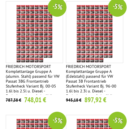
-5 %
-5 %
FRIEDRICH MOTORSPORT
FRIEDRICH MOTORSPORT
Komplettanlage Gruppe A
Komplettanlage Gruppe A
(alumin. Stahl) passend für VW
(Edelstahl) passend für VW
Passat 3BG Frontantrieb
Passat 3B Frontantrieb
Stufenheck Variant Bj. 00-05
Stufenheck Variant Bj. 96-00
1.6l bis 2.5l u. Diesel -
1.6l bis 2.3l u. Diesel -
Endrohrvariante frei wählbar
Endrohrvariante frei wählbar
748,01 €
897,92 €
787,38 €
945,18 €
-5 %
-5 %