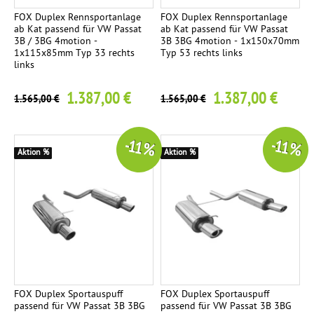
a
FOX Duplex Rennsportanlage
FOX Duplex Rennsportanlage
ab Kat passend für VW Passat
ab Kat passend für VW Passat
g
3B / 3BG 4motion -
3B 3BG 4motion - 1x150x70mm
e
1x115x85mm Typ 33 rechts
Typ 53 rechts links
links
V
1
1.387,00 €
1.387,00 €
1.565,00 €
1.565,00 €
o
r
s
-11 %
-11 %
c
Aktion %
Aktion %
h
a
l
l
d
ä
m
p
FOX Duplex Sportauspuff
FOX Duplex Sportauspuff
passend für VW Passat 3B 3BG
passend für VW Passat 3B 3BG
f