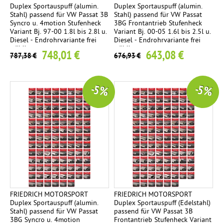
Duplex Sportauspuff (alumin.
Duplex Sportauspuff (alumin.
Stahl) passend für VW Passat 3B
Stahl) passend für VW Passat
Syncro u. 4motion Stufenheck
3BG Frontantrieb Stufenheck
Variant Bj. 97-00 1.8l bis 2.8l u.
Variant Bj. 00-05 1.6l bis 2.5l u.
Diesel - Endrohrvariante frei
Diesel - Endrohrvariante frei
wählbar
wählbar
748,01 €
643,08 €
787,38 €
676,93 €
-5 %
-5 %
FRIEDRICH MOTORSPORT
FRIEDRICH MOTORSPORT
Duplex Sportauspuff (alumin.
Duplex Sportauspuff (Edelstahl)
Stahl) passend für VW Passat
passend für VW Passat 3B
3BG Syncro u. 4motion
Frontantrieb Stufenheck Variant