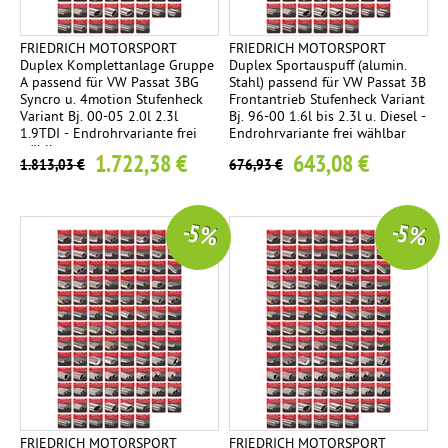
FRIEDRICH MOTORSPORT
FRIEDRICH MOTORSPORT
Duplex Komplettanlage Gruppe
Duplex Sportauspuff (alumin.
A passend für VW Passat 3BG
Stahl) passend für VW Passat 3B
Syncro u. 4motion Stufenheck
Frontantrieb Stufenheck Variant
Variant Bj. 00-05 2.0l 2.3l
Bj. 96-00 1.6l bis 2.3l u. Diesel -
1.9TDI - Endrohrvariante frei
Endrohrvariante frei wählbar
wählbar
1.722,38 €
643,08 €
1.813,03 €
676,93 €
-5 %
-5 %
FRIEDRICH MOTORSPORT
FRIEDRICH MOTORSPORT