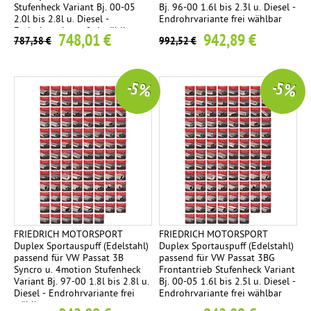
Stufenheck Variant Bj. 00-05
Bj. 96-00 1.6l bis 2.3l u. Diesel -
2.0l bis 2.8l u. Diesel -
Endrohrvariante frei wählbar
Endrohrvariante frei wählbar
748,01 €
942,89 €
787,38 €
992,52 €
-5 %
-5 %
FRIEDRICH MOTORSPORT
FRIEDRICH MOTORSPORT
Duplex Sportauspuff (Edelstahl)
Duplex Sportauspuff (Edelstahl)
passend für VW Passat 3B
passend für VW Passat 3BG
Syncro u. 4motion Stufenheck
Frontantrieb Stufenheck Variant
Variant Bj. 97-00 1.8l bis 2.8l u.
Bj. 00-05 1.6l bis 2.5l u. Diesel -
Diesel - Endrohrvariante frei
Endrohrvariante frei wählbar
wählbar