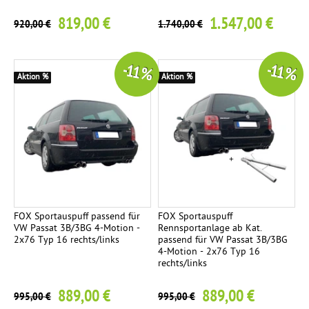
819,00 €
1.547,00 €
920,00 €
1.740,00 €
-11 %
-11 %
Aktion %
Aktion %
FOX Sportauspuff passend für
FOX Sportauspuff
VW Passat 3B/3BG 4-Motion -
Rennsportanlage ab Kat.
2x76 Typ 16 rechts/links
passend für VW Passat 3B/3BG
4-Motion - 2x76 Typ 16
rechts/links
889,00 €
889,00 €
995,00 €
995,00 €