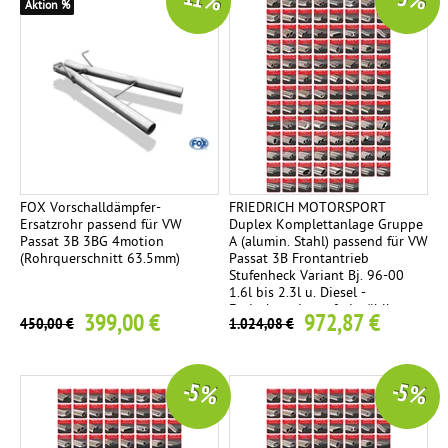
-11 %
-5 %
Aktion %
FOX Vorschalldämpfer-
FRIEDRICH MOTORSPORT
Ersatzrohr passend für VW
Duplex Komplettanlage Gruppe
Passat 3B 3BG 4motion
A (alumin. Stahl) passend für VW
(Rohrquerschnitt 63.5mm)
Passat 3B Frontantrieb
Stufenheck Variant Bj. 96-00
1.6l bis 2.3l u. Diesel -
Endrohrvariante frei wählbar
399,00 €
972,87 €
450,00 €
1.024,08 €
-5 %
-5 %