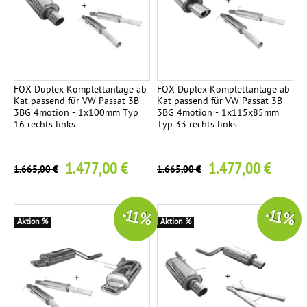
s
n
c
a
s
h
t
e
t
z
i
e
r
t
n
FOX Duplex Komplettanlage ab
FOX Duplex Komplettanlage ab
o
i
Kat passend für VW Passat 3B
Kat passend für VW Passat 3B
3BG 4motion - 1x100mm Typ
3BG 4motion - 1x115x85mm
T
h
g
2
16 rechts links
Typ 33 rechts links
Ü
r
V
1.477,00 €
1.477,00 €
K
-
1.665,00 €
1.665,00 €
4
o
T
m
e
-11 %
-11 %
p
i
Aktion %
Aktion %
l
l
e
e
t
g
t
u
a
t