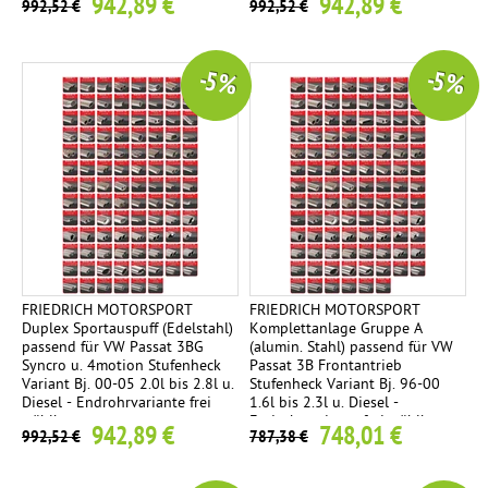
942,89 €
942,89 €
992,52 €
992,52 €
-5 %
-5 %
FRIEDRICH MOTORSPORT
FRIEDRICH MOTORSPORT
Duplex Sportauspuff (Edelstahl)
Komplettanlage Gruppe A
passend für VW Passat 3BG
(alumin. Stahl) passend für VW
Syncro u. 4motion Stufenheck
Passat 3B Frontantrieb
Variant Bj. 00-05 2.0l bis 2.8l u.
Stufenheck Variant Bj. 96-00
Diesel - Endrohrvariante frei
1.6l bis 2.3l u. Diesel -
wählbar
Endrohrvariante frei wählbar
942,89 €
748,01 €
992,52 €
787,38 €