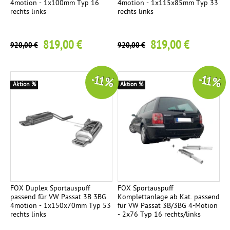
4motion - 1x100mm Typ 16
4motion - 1x115x85mm Typ 33
e
rechts links
rechts links
r
819,00 €
819,00 €
920,00 €
920,00 €
Z
1
u
b
-11 %
-11 %
e
Aktion %
Aktion %
h
ö
r
FOX Duplex Sportauspuff
FOX Sportauspuff
passend für VW Passat 3B 3BG
Komplettanlage ab Kat. passend
4motion - 1x150x70mm Typ 53
für VW Passat 3B/3BG 4-Motion
rechts links
- 2x76 Typ 16 rechts/links