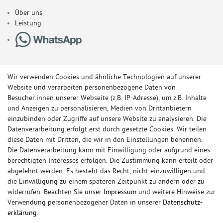
Über uns
Leistung
Wir verwenden Cookies und ähnliche Technologien auf unserer
Website und verarbeiten personenbezogene Daten von
Besucher:innen unserer Webseite (z.B. IP-Adresse), um z.B. Inhalte
und Anzeigen zu personalisieren, Medien von Drittanbietern
einzubinden oder Zugriffe auf unsere Website zu analysieren. Die
Datenverarbeitung erfolgt erst durch gesetzte Cookies. Wir teilen
diese Daten mit Dritten, die wir in den Einstellungen benennen.
Die Datenverarbeitung kann mit Einwilligung oder aufgrund eines
berechtigten Interesses erfolgen. Die Zustimmung kann erteilt oder
© Copyright 2026 Sportauspuff-Store.de - Alle Rechte vorbehalten.
abgelehnt werden. Es besteht das Recht, nicht einzuwilligen und
Preisangaben inkl. gesetzlicher MwSt. und zzgl. Versandkosten
die Einwilligung zu einem späteren Zeitpunkt zu ändern oder zu
widerrufen. Beachten Sie unser
Impressum
und weitere Hinweise zur
Das Internetportal für Sportendschalldämpfer, Komplettanlagen,
Verwendung personenbezogener Daten in unserer
Daten­schutz­
Rennsportanlagen, Sportendrohre, Universalteile, Fächerkrümmer,
erklärung
.
Vorschalldämpfer, Sportkat, Ersatzrohr und Auspuffzubehör.