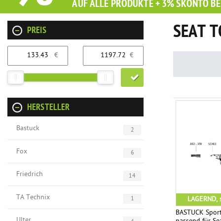
AUF ALLE PRODUKTE + 3% SKONTO BE
SEAT 
PREIS
€
€
HERSTELLER
Bastuck
2
Fox
6
Friedrich
14
TA Technix
LAGERND, s
1
BASTUCK Sport
Ulter