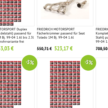
TORSPORT Duplex
FRIEDRICH MOTORSPORT
FRIEDR
Edelstahl) passend für
Fächerkrümmer passend für Seat
Komplet
Bj. 99-04 1.6l bis 2.3l
Toledo 1M Bj. 99-04 1.6l
Stahl) p
rohrvariante frei
99-04 1.
Endrohrv
3,03 €
523,17 €
550,71 €
708,50
-5 %
-5 %