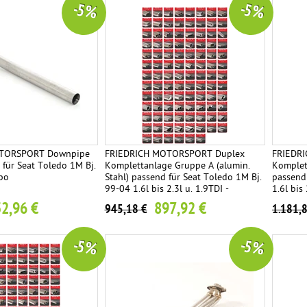
-5 %
-5 %
OTORSPORT Downpipe
FRIEDRICH MOTORSPORT Duplex
FRIEDR
für Seat Toledo 1M Bj.
Komplettanlage Gruppe A (alumin.
Komplet
bo
Stahl) passend für Seat Toledo 1M Bj.
passend
99-04 1.6l bis 2.3l u. 1.9TDI -
1.6l bis 
Endrohrvariante frei wählbar
Endrohrv
2,96 €
897,92 €
945,18 €
1.181,
-5 %
-5 %