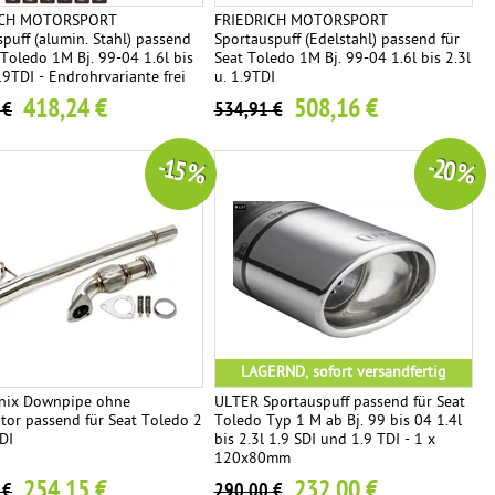
ICH MOTORSPORT
FRIEDRICH MOTORSPORT
puff (alumin. Stahl) passend
Sportauspuff (Edelstahl) passend für
 Toledo 1M Bj. 99-04 1.6l bis
Seat Toledo 1M Bj. 99-04 1.6l bis 2.3l
1.9TDI - Endrohrvariante frei
u. 1.9TDI
418,24 €
508,16 €
 €
534,91 €
-15 %
-20 %
LAGERND, sofort versandfertig
nix Downpipe ohne
ULTER Sportauspuff passend für Seat
tor passend für Seat Toledo 2
Toledo Typ 1 M ab Bj. 99 bis 04 1.4l
DI
bis 2.3l 1.9 SDI und 1.9 TDI - 1 x
120x80mm
254,15 €
232,00 €
 €
290,00 €