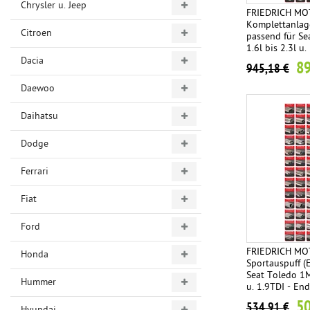
Chrysler u. Jeep
FRIEDRICH M
Komplettanlage
Citroen
passend für Se
1.6l bis 2.3l u.
Endrohrvariant
Dacia
89
945,18 €
Daewoo
Daihatsu
Dodge
Ferrari
Fiat
Ford
FRIEDRICH M
Honda
Sportauspuff (
Seat Toledo 1M 
Hummer
u. 1.9TDI - End
wählbar
50
534,91 €