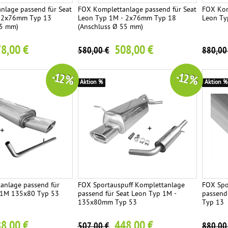
nlage passend für Seat
FOX Komplettanlage passend für Seat
FOX Kom
- 2x76mm Typ 13
Leon Typ 1M - 2x76mm Typ 18
Leon Ty
55 mm)
(Anschluss Ø 55 mm)
8,00 €
508,00 €
580,00 €
880,00
-12 %
-12 %
Aktion %
Aktion %
anlage passend für
FOX Sportauspuff Komplettanlage
FOX Spo
 1M 135x80 Typ 53
passend für Seat Leon Typ 1M -
passend
135x80mm Typ 53
Typ 13
8,00 €
448,00 €
507,00 €
880,00