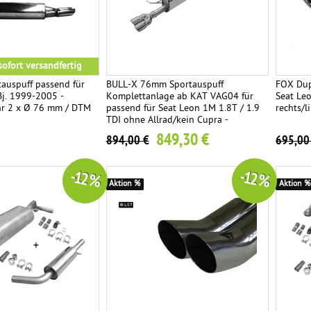
ofort versandfertig
auspuff passend für
BULL-X 76mm Sportauspuff
FOX Dup
j. 1999-2005 -
Komplettanlage ab KAT VAG04 für
Seat Le
r 2 x Ø 76 mm / DTM
passend für Seat Leon 1M 1.8T / 1.9
rechts/l
TDI ohne Allrad/kein Cupra -
Endrohre wählbar
849,30 €
894,00 €
695,00
-12 %
-12 %
Aktion %
Aktion %