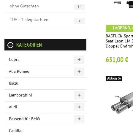
ohne Gutachten
14
TÜV - Teilegutachten
3
LAGERND, s
BASTUCK Sport
Seat Leon 1M B
KATEGORIEN
Doppel-Endroh
631,00 €
Cupra
Alfa Romeo
Aktion %
Isuzu
Lamborghini
Audi
Passend für BMW
Cadillac