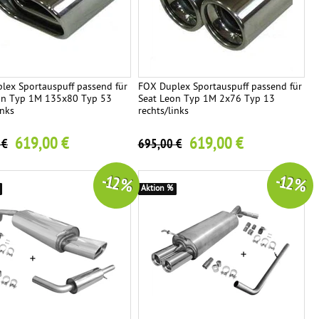
lex Sportauspuff passend für
FOX Duplex Sportauspuff passend für
on Typ 1M 135x80 Typ 53
Seat Leon Typ 1M 2x76 Typ 13
inks
rechts/links
619,00 €
619,00 €
 €
695,00 €
-12 %
-12 %
Aktion %