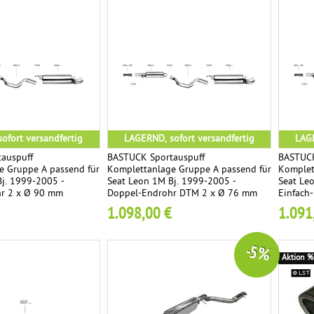
ofort versandfertig
LAGERND, sofort versandfertig
LAGE
auspuff
BASTUCK Sportauspuff
BASTUCK
e Gruppe A passend für
Komplettanlage Gruppe A passend für
Komplet
j. 1999-2005 -
Seat Leon 1M Bj. 1999-2005 -
Seat Le
r 2 x Ø 90 mm
Doppel-Endrohr DTM 2 x Ø 76 mm
Einfach
1.098,00 €
1.091
-5 %
Aktion %