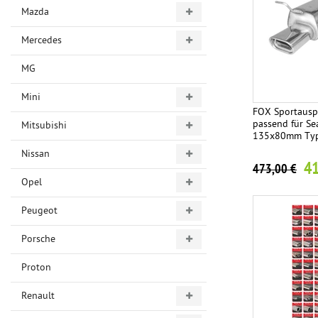
Mazda
Mercedes
MG
Mini
FOX Sportausp
passend für Se
Mitsubishi
135x80mm Ty
Nissan
41
473,00 €
Opel
Peugeot
Porsche
Proton
Renault