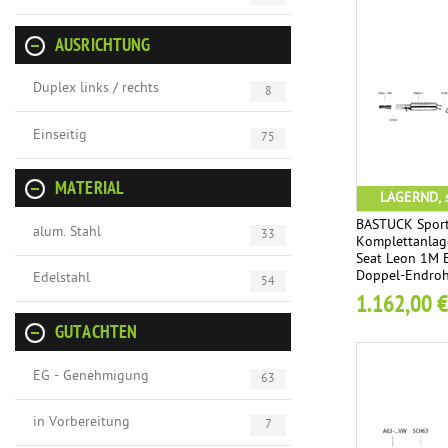
AUSRICHTUNG
Duplex links / rechts
8
Einseitig
75
MATERIAL
LAGERND, s
BASTUCK Sport
alum. Stahl
33
Komplettanlag
Seat Leon 1M B
Doppel-Endroh
Edelstahl
54
1.162,00 €
GUTACHTEN
EG - Genehmigung
63
in Vorbereitung
7