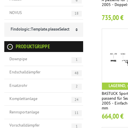
A passend für 
6
2005 - Doppel
NOVUS
18
735,00 €
Findologic::Template.pleaseSelect
PRODUKTGRUPPE
Downpipe
1
Endschalldämpfer
48
Ersatzrohr
LAGERND, s
2
BASTUCK Sport
passend für Se
Komplettanlage
24
2005 - Einfach
mm
Rennsportanlage
11
664,00 €
Vorschalldämpfer
1