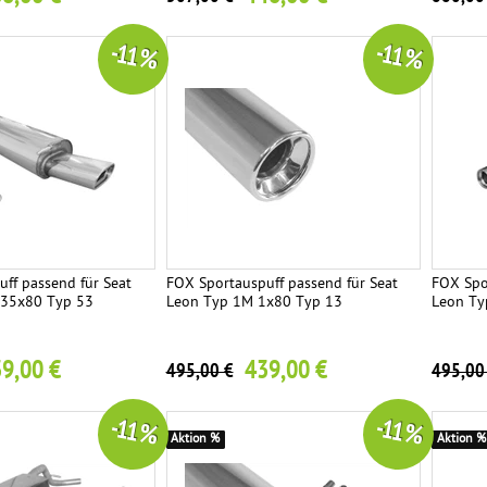
-11 %
-11 %
ff passend für Seat
FOX Sportauspuff passend für Seat
FOX Spo
135x80 Typ 53
Leon Typ 1M 1x80 Typ 13
Leon Ty
9,00 €
439,00 €
495,00 €
495,00
-11 %
-11 %
Aktion %
Aktion %