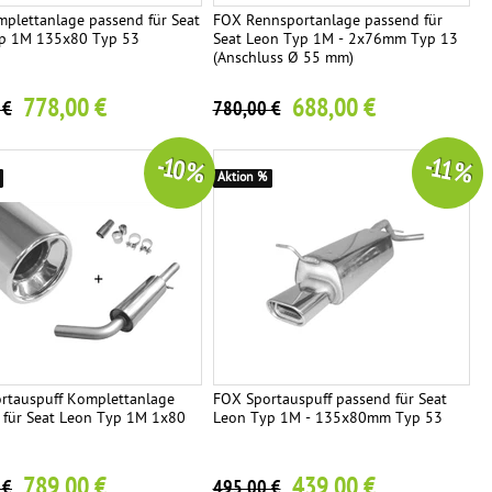
plettanlage passend für Seat
FOX Rennsportanlage passend für
p 1M 135x80 Typ 53
Seat Leon Typ 1M - 2x76mm Typ 13
(Anschluss Ø 55 mm)
778,00 €
688,00 €
 €
780,00 €
-10 %
-11 %
Aktion %
rtauspuff Komplettanlage
FOX Sportauspuff passend für Seat
 für Seat Leon Typ 1M 1x80
Leon Typ 1M - 135x80mm Typ 53
789,00 €
439,00 €
 €
495,00 €