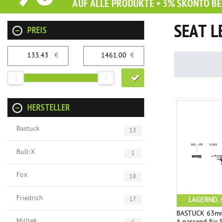
AUF ALLE PRODUKTE + 3% SKONTO BE
SEAT L
PREIS
€
€
HERSTELLER
Bastuck
13
Bull-X
1
Fox
18
Friedrich
LAGERND, s
17
BASTUCK 63mm
Milltek