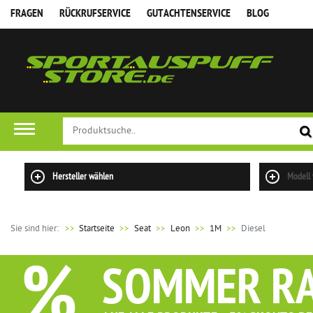
FRAGEN
RÜCKRUFSERVICE
GUTACHTENSERVICE
BLOG
FILTER
Hersteller wählen
Modell
Sie sind hier:
>>
Startseite
Seat
Leon
1M
Diesel
%
SOMMER R