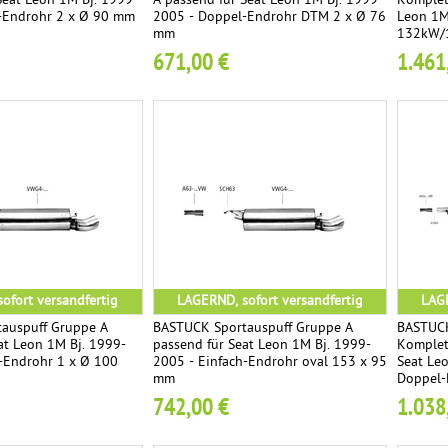
Seat Leon 1M Bj. 1999-
A passend für Seat Leon 1M Bj. 1999-
Komplet
-Endrohr 2 x Ø 90 mm
2005 - Doppel-Endrohr DTM 2 x Ø 76
Leon 1M
mm
132kW/1
Endrohr
671,00 €
1.461
ofort versandfertig
LAGERND, sofort versandfertig
LAGE
auspuff Gruppe A
BASTUCK Sportauspuff Gruppe A
BASTUCK
at Leon 1M Bj. 1999-
passend für Seat Leon 1M Bj. 1999-
Komplet
-Endrohr 1 x Ø 100
2005 - Einfach-Endrohr oval 153 x 95
Seat Le
mm
Doppel-
742,00 €
1.038