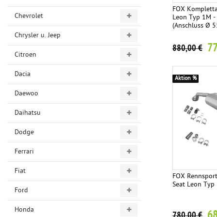
FOX Kompletta
Chevrolet
Leon Typ 1M 
(Anschluss Ø 
Chrysler u. Jeep
77
880,00 €
Citroen
Dacia
Aktion %
Daewoo
Daihatsu
Dodge
Ferrari
Fiat
FOX Rennsport
Seat Leon Typ
Ford
Honda
68
780,00 €