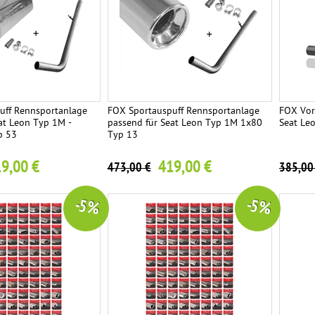
uff Rennsportanlage
FOX Sportauspuff Rennsportanlage
FOX Vor
at Leon Typ 1M -
passend für Seat Leon Typ 1M 1x80
Seat Le
p 53
Typ 13
9,00 €
419,00 €
473,00 €
385,00
-5 %
-5 %